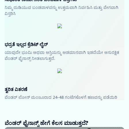
ನಿಮ್ಮ ದುಡಿಯುವ ಬಂಡವಾಳವನ್ನು ಉತ್ತಮವಾಗಿ ನಿರ್ವಹಿಸಿ ಮತ್ತು ವೇಗವಾಗಿ
ವಿಸ್ತರಿಸಿ
ಭದ್ರತೆ ಇಲ್ಲದ ಕ್ರೆಡಿಟ್ ಲೈನ್
ಯಾವುದೇ ಭೂಮಿ ಅಥವಾ ಆಸ್ತಿಯನ್ನು ಅಡಮಾನವಾಗಿ ಇಡದೆಯೇ ಅಸುರಕ್ಷಿತ
ವೆಂಡರ್ ಫೈನಾನ್ಸ್ ನೀಡಲಾಗುತ್ತದೆ.
ತ್ವರಿತ ವಿತರಣೆ
ವೆಂಡರ್ ಲೋನ್ ಮಂಜೂರಾದ 24-48 ಗಂಟೆಗಳೊಳಗೆ ಹಣವನ್ನು ಪಡೆಯಿರಿ
ವೆಂಡರ್ ಫೈನಾನ್ಸ್ ಹೇಗೆ ಕೆಲಸ ಮಾಡುತ್ತದೆ?