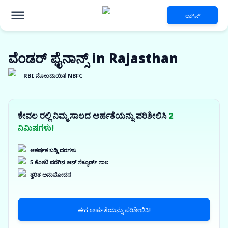
ಲಾಗಿನ್
ವೆಂಡರ್ ಫೈನಾನ್ಸ್ in Rajasthan
RBI ನೋಂದಾಯಿತ NBFC
ಕೇವಲ ರಲ್ಲಿ ನಿಮ್ಮ ಸಾಲದ ಅರ್ಹತೆಯನ್ನು ಪರಿಶೀಲಿಸಿ
2
ನಿಮಿಷಗಳು!
ಆಕರ್ಷಕ ಬಡ್ಡಿ ದರಗಳು
5 ಕೋಟಿ ವರೆಗಿನ ಅನ್ ಸೆಕ್ಯೂರ್ಡ್ ಸಾಲ
ತ್ವರಿತ ಅನುಮೋದನ
ಈಗ ಅರ್ಹತೆಯನ್ನು ಪರಿಶೀಲಿಸಿ!