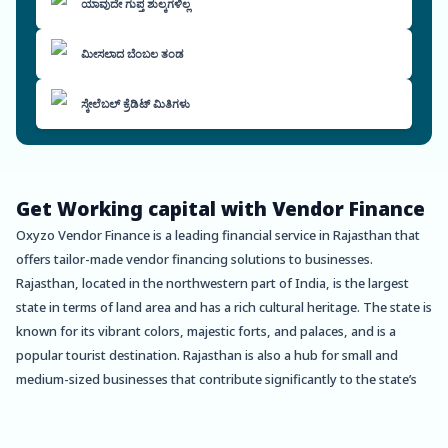
ಯಾವುದೇ ಗುಪ್ತ ಶುಲ್ಕಗಳಿಲ್ಲ
ಮೀಸಲಾದ ಬೆಂಬಲ ತಂಡ
ಸ್ಕೇಲೆಬಲ್ ಕ್ರೆಡಿಟ್ ಮಿತಿಗಳು
Get Working capital with Vendor Finance
Oxyzo Vendor Finance is a leading financial service in Rajasthan that
offers tailor-made vendor financing solutions to businesses.
Rajasthan, located in the northwestern part of India, is the largest
state in terms of land area and has a rich cultural heritage. The state is
known for its vibrant colors, majestic forts, and palaces, and is a
popular tourist destination. Rajasthan is also a hub for small and
medium-sized businesses that contribute significantly to the state’s
economy. Oxyzo Vendor Finance understands the needs of these
businesses and offers customized financing solutions to meet their