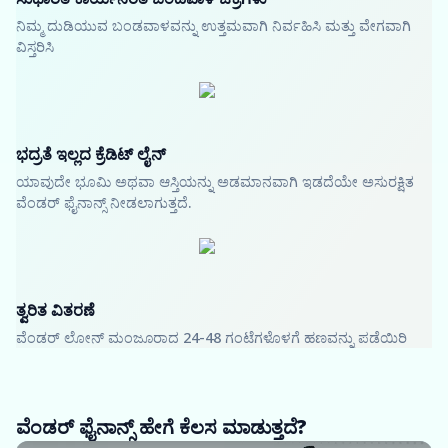
ನಿಮ್ಮ ದುಡಿಯುವ ಬಂಡವಾಳವನ್ನು ಉತ್ತಮವಾಗಿ ನಿರ್ವಹಿಸಿ ಮತ್ತು ವೇಗವಾಗಿ
ವಿಸ್ತರಿಸಿ
ಭದ್ರತೆ ಇಲ್ಲದ ಕ್ರೆಡಿಟ್ ಲೈನ್
ಯಾವುದೇ ಭೂಮಿ ಅಥವಾ ಆಸ್ತಿಯನ್ನು ಅಡಮಾನವಾಗಿ ಇಡದೆಯೇ ಅಸುರಕ್ಷಿತ
ವೆಂಡರ್ ಫೈನಾನ್ಸ್ ನೀಡಲಾಗುತ್ತದೆ.
ತ್ವರಿತ ವಿತರಣೆ
ವೆಂಡರ್ ಲೋನ್ ಮಂಜೂರಾದ 24-48 ಗಂಟೆಗಳೊಳಗೆ ಹಣವನ್ನು ಪಡೆಯಿರಿ
ವೆಂಡರ್ ಫೈನಾನ್ಸ್ ಹೇಗೆ ಕೆಲಸ ಮಾಡುತ್ತದೆ?