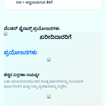
500 + ಅನ್ವಯವಾಗುವ ತೆರಿಗೆ
ವೆಂಡರ್ ಫೈನಾನ್ಸ್ ಪ್ರಯೋಜನಗಳು
ಖರೀದಿದಾರರಿಗೆ
ಪ್ರಯೋಜನಗಳು
ಹೆಚ್ಚಿನ ವಿಸ್ತರಣಾ ಸಾಮರ್ಥ್ಯ
ಬಹು ಮಾರಾಟಗಾರರೊಂದಿಗೆ ದೊಡ್ಡ ಆರ್ಡರ್‌ಗಳನ್ನು ಸುಲಭವಾಗಿ
ಪೂರ್ಣಗೊಳಿಸಿ ಮತ್ತು ನಿಮ್ಮ ವ್ಯವಹಾರವನ್ನು ವಿಸ್ತರಿಸಿ.