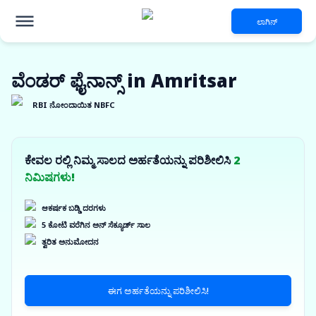
ಲಾಗಿನ್
ವೆಂಡರ್ ಫೈನಾನ್ಸ್ in Amritsar
RBI ನೋಂದಾಯಿತ NBFC
ಕೇವಲ ರಲ್ಲಿ ನಿಮ್ಮ ಸಾಲದ ಅರ್ಹತೆಯನ್ನು ಪರಿಶೀಲಿಸಿ
2
ನಿಮಿಷಗಳು!
ಆಕರ್ಷಕ ಬಡ್ಡಿ ದರಗಳು
5 ಕೋಟಿ ವರೆಗಿನ ಅನ್ ಸೆಕ್ಯೂರ್ಡ್ ಸಾಲ
ತ್ವರಿತ ಅನುಮೋದನ
ಈಗ ಅರ್ಹತೆಯನ್ನು ಪರಿಶೀಲಿಸಿ!