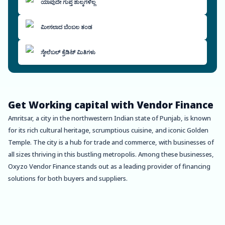
ಯಾವುದೇ ಗುಪ್ತ ಶುಲ್ಕಗಳಿಲ್ಲ
ಮೀಸಲಾದ ಬೆಂಬಲ ತಂಡ
ಸ್ಕೇಲೆಬಲ್ ಕ್ರೆಡಿಟ್ ಮಿತಿಗಳು
Get Working capital with Vendor Finance
Amritsar, a city in the northwestern Indian state of Punjab, is known
for its rich cultural heritage, scrumptious cuisine, and iconic Golden
Temple. The city is a hub for trade and commerce, with businesses of
all sizes thriving in this bustling metropolis. Among these businesses,
Oxyzo Vendor Finance stands out as a leading provider of financing
solutions for both buyers and suppliers.
For Buyers, Oxyzo Vendor Finance offers a high level of scalability
that is essential for businesses that are looking to expand their