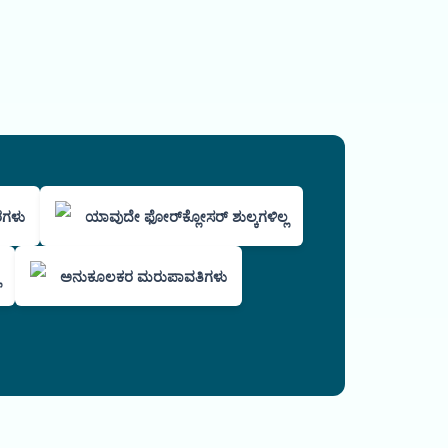
ರಗಳು
ಯಾವುದೇ ಫೋರ್‌ಕ್ಲೋಸರ್ ಶುಲ್ಕಗಳಿಲ್ಲ
ಅನುಕೂಲಕರ ಮರುಪಾವತಿಗಳು