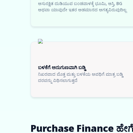
ಅಸುರಕ್ಷಿತ ದುಡಿಯುವ ಬಂಡವಾಳಕ್ಕೆ ಭೂಮಿ, ಆಸ್ತಿ, BG
ಅಥವಾ ಯಾವುದೇ ಇತರ ಅಡಮಾನದ ಅಗತ್ಯವಿರುವುದಿಲ್ಲ
ಬಳಕೆಗೆ ಅನುಗುಣವಾಗಿ ಬಡ್ಡಿ
ನಿಖರವಾದ ಮೊತ್ತ ಮತ್ತು ಬಳಕೆಯ ಅವಧಿಗೆ ಮಾತ್ರ ಬಡ್ಡಿ
ದರವನ್ನು ವಿಧಿಸಲಾಗುತ್ತದೆ
Purchase Finance ಹೇಗೆ 