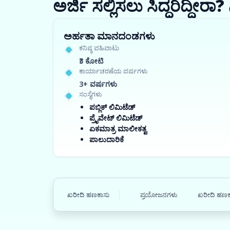
ಅರ್ಜಿ ಸಲ್ಲಿಸಲು ಸಿದ್ಧರಿದ್ದೀ
ಅರ್ಹತಾ ಮಾನದಂಡಗಳು
ಕನಿಷ್ಠ ವಹಿವಾಟು
₹3 ಕೋಟಿ
ಕಾರ್ಯಾಚರಣೆಯ ವರ್ಷಗಳು
3+ ವರ್ಷಗಳು
ಸಂಸ್ಥೆಗಳು
ಪಬ್ಲಿಕ್ ಲಿಮಿಟೆಡ್
ಪ್ರೈವೇಟ್ ಲಿಮಿಟೆಡ್
ಏಕಮಾತ್ರ ಮಾಲೀಕತ್ವ
ಪಾಲುದಾರಿಕೆ
ಖರೀದಿ ಹಣಕಾಸು
ಪ್ರಯೋಜನಗಳು
ಖರೀದಿ ಹಣಕಾ