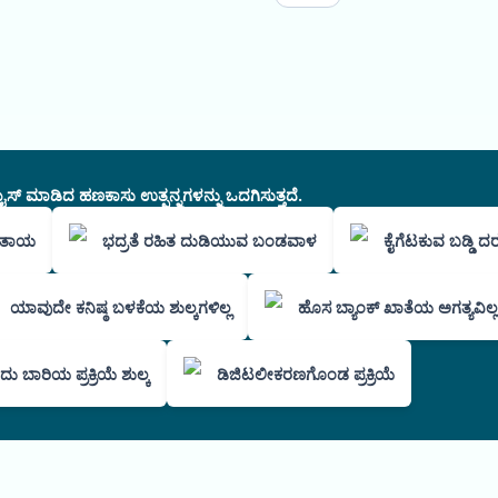
ಸ್ ಮಾಡಿದ ಹಣಕಾಸು ಉತ್ಪನ್ನಗಳನ್ನು ಒದಗಿಸುತ್ತದೆ.
ಳಿತಾಯ
ಭದ್ರತೆ ರಹಿತ ದುಡಿಯುವ ಬಂಡವಾಳ
ಕೈಗೆಟಕುವ ಬಡ್ಡಿ ದ
ಯಾವುದೇ ಕನಿಷ್ಠ ಬಳಕೆಯ ಶುಲ್ಕಗಳಿಲ್ಲ
ಹೊಸ ಬ್ಯಾಂಕ್ ಖಾತೆಯ ಅಗತ್ಯವಿಲ್ಲ
ು ಬಾರಿಯ ಪ್ರಕ್ರಿಯೆ ಶುಲ್ಕ
ಡಿಜಿಟಲೀಕರಣಗೊಂಡ ಪ್ರಕ್ರಿಯೆ