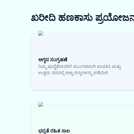
ಖರೀದಿ ಹಣಕಾಸು
ಪ್ರಯೋಜ
ಅಗ್ಗದ ಸಂಗ್ರಹಣೆ
ನಿಮ್ಮ ಪೂರೈಕೆದಾರರಿಗೆ ಮುಂಗಡವಾಗಿ ಪಾವತಿಸಿ ಮತ್ತು
ಉತ್ತಮ ದರದಲ್ಲಿ ಕಚ್ಚಾ ವಸ್ತುಗಳನ್ನು ಪಡೆಯಿರಿ
ಭದ್ರತೆ ರಹಿತ ಸಾಲ