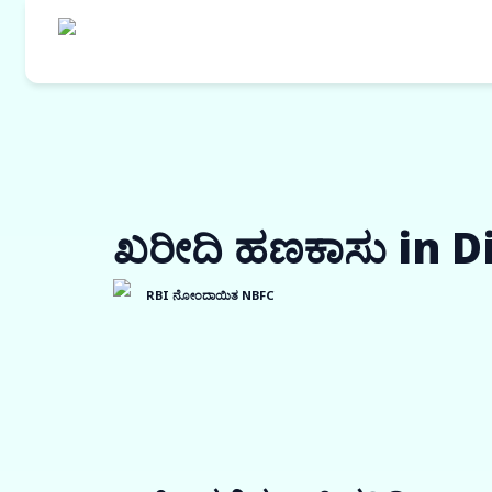
ಖರೀದಿ ಹಣಕಾಸು in D
RBI ನೋಂದಾಯಿತ NBFC