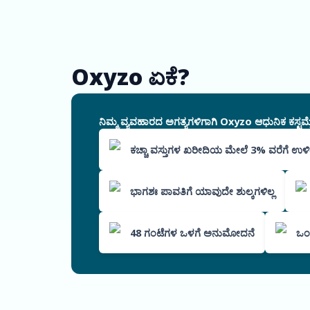
Oxyzo ಏಕೆ?
ನಿಮ್ಮ ವ್ಯವಹಾರದ ಅಗತ್ಯಗಳಿಗಾಗಿ Oxyzo ಆಧುನಿಕ ಕಸ್ಟಮೈ
ಕಚ್ಚಾ ವಸ್ತುಗಳ ಖರೀದಿಯ ಮೇಲೆ 3% ವರೆಗೆ ಉ
ಭಾಗಶಃ ಪಾವತಿಗೆ ಯಾವುದೇ ಶುಲ್ಕಗಳಿಲ್ಲ
48 ಗಂಟೆಗಳ ಒಳಗೆ ಅನುಮೋದನೆ
ಒಂದ