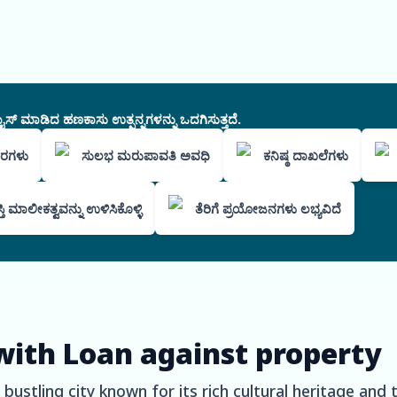
ಸ್ ಮಾಡಿದ ಹಣಕಾಸು ಉತ್ಪನ್ನಗಳನ್ನು ಒದಗಿಸುತ್ತದೆ.
 ದರಗಳು
ಸುಲಭ ಮರುಪಾವತಿ ಅವಧಿ
ಕನಿಷ್ಠ ದಾಖಲೆಗಳು
್ತಿ ಮಾಲೀಕತ್ವವನ್ನು ಉಳಿಸಿಕೊಳ್ಳಿ
ತೆರಿಗೆ ಪ್ರಯೋಜನಗಳು ಲಭ್ಯವಿದೆ
with Loan against property
ustling city known for its rich cultural heritage and th