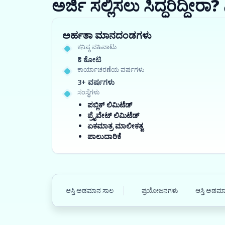
ಅರ್ಜಿ ಸಲ್ಲಿಸಲು ಸಿದ್ಧರಿದ್ದೀ
ಅರ್ಹತಾ ಮಾನದಂಡಗಳು
ಕನಿಷ್ಠ ವಹಿವಾಟು
₹3 ಕೋಟಿ
ಕಾರ್ಯಾಚರಣೆಯ ವರ್ಷಗಳು
3+ ವರ್ಷಗಳು
ಸಂಸ್ಥೆಗಳು
ಪಬ್ಲಿಕ್ ಲಿಮಿಟೆಡ್
ಪ್ರೈವೇಟ್ ಲಿಮಿಟೆಡ್
ಏಕಮಾತ್ರ ಮಾಲೀಕತ್ವ
ಪಾಲುದಾರಿಕೆ
ಆಸ್ತಿ ಅಡಮಾನ ಸಾಲ
ಪ್ರಯೋಜನಗಳು
ಆಸ್ತಿ ಅಡಮಾ