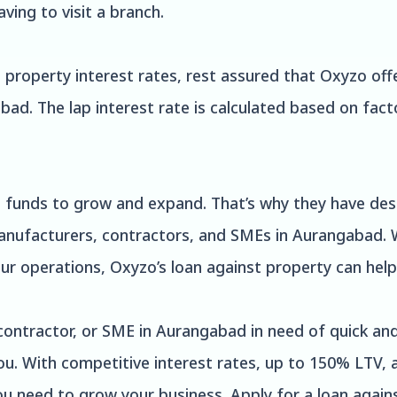
aving to visit a branch.
 property interest rates, rest assured that Oxyzo offe
ad. The lap interest rate is calculated based on fact
funds to grow and expand. That’s why they have desi
anufacturers, contractors, and SMEs in Aurangabad.
r operations, Oxyzo’s loan against property can help
 contractor, or SME in Aurangabad in need of quick an
 you. With competitive interest rates, up to 150% LTV,
ou need to grow your business. Apply for a loan agai