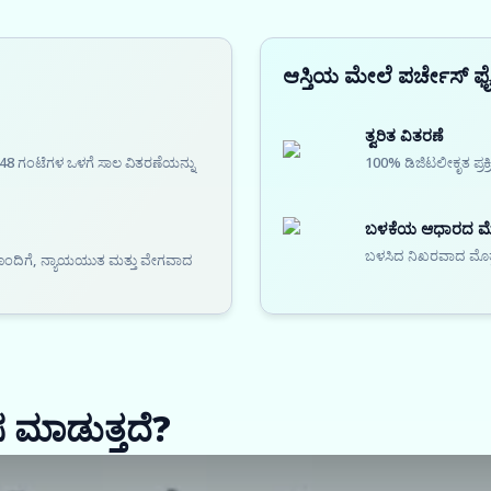
ಆಸ್ತಿಯ ಮೇಲೆ ಪರ್ಚೇಸ್ ಫ
ತ್ವರಿತ ವಿತರಣೆ
48 ಗಂಟೆಗಳ ಒಳಗೆ ಸಾಲ ವಿತರಣೆಯನ್ನು
100% ಡಿಜಿಟಲೀಕೃತ ಪ್ರಕ
ಬಳಕೆಯ ಆಧಾರದ ಮೇಲ
ಬಳಸಿದ ನಿಖರವಾದ ಮೊತ್ತ ಮ
ೆಯೊಂದಿಗೆ, ನ್ಯಾಯಯುತ ಮತ್ತು ವೇಗವಾದ
ಸ ಮಾಡುತ್ತದೆ?