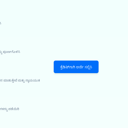
ಿ
್ನು ಪೂರ್ಣಗೊಳಿಸಿ
ಕ್ರೆಡಿಟ್‌ಗಾಗಿ ಅರ್ಜಿ ಸಲ್ಲಿಸಿ
ಪನ ಮಾಡುತ್ತೇವೆ ಮತ್ತು ನ್ಯಾಯಯುತ
ಳನ್ನು ಪಡೆಯಿರಿ