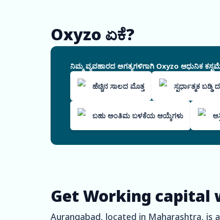
Oxyzo ಏಕೆ?
ನಿಮ್ಮ ವ್ಯವಹಾರದ ಅಗತ್ಯಗಳಿಗಾಗಿ Oxyzo ಆಧುನಿಕ ಕಸ್ಟಮೈ
ಹೆಚ್ಚಿನ ಸಾಲದ ಮೊತ್ತ
ಸ್ಪರ್ಧಾತ್ಮಕ ಬಡ್ಡಿ
ಬಹು ಅಂತಿಮ ಬಳಕೆಯ ಆಯ್ಕೆಗಳು
ಆಸ
Get Working capital 
Aurangabad, located in Maharashtra, is a b