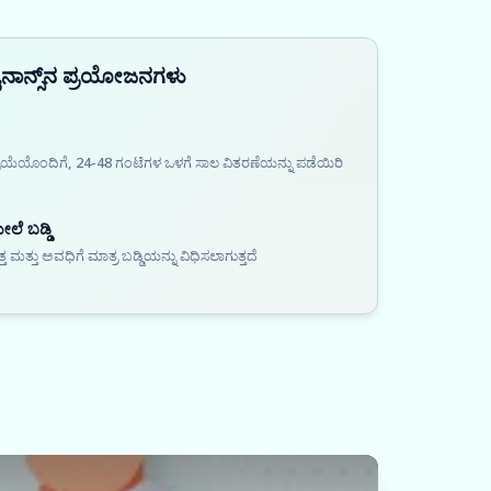
ೈನಾನ್ಸ್‌ನ ಪ್ರಯೋಜನಗಳು
್ರಿಯೆಯೊಂದಿಗೆ, 24-48 ಗಂಟೆಗಳ ಒಳಗೆ ಸಾಲ ವಿತರಣೆಯನ್ನು ಪಡೆಯಿರಿ
ೆ ಬಡ್ಡಿ
ತ್ತು ಅವಧಿಗೆ ಮಾತ್ರ ಬಡ್ಡಿಯನ್ನು ವಿಧಿಸಲಾಗುತ್ತದೆ