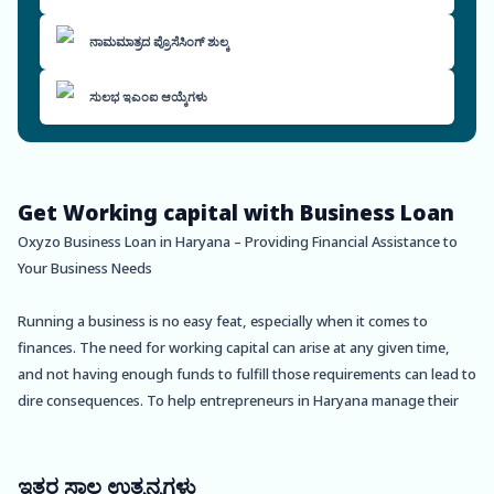
ನಾಮಮಾತ್ರದ ಪ್ರೊಸೆಸಿಂಗ್ ಶುಲ್ಕ
ಸುಲಭ ಇಎಂಐ ಆಯ್ಕೆಗಳು
Get Working capital with Business Loan
Oxyzo Business Loan in Haryana – Providing Financial Assistance to
Your Business Needs
Running a business is no easy feat, especially when it comes to
finances. The need for working capital can arise at any given time,
and not having enough funds to fulfill those requirements can lead to
dire consequences. To help entrepreneurs in Haryana manage their
financial needs, Oxyzo Business Loan offers quick and hassle-free
loans.
ಇತರ ಸಾಲ ಉತ್ಪನ್ನಗಳು