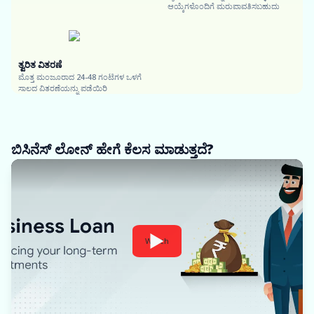
ಆಯ್ಕೆಗಳೊಂದಿಗೆ ಮರುಪಾವತಿಸಬಹುದು
ತ್ವರಿತ ವಿತರಣೆ
ಮೊತ್ತ ಮಂಜೂರಾದ 24-48 ಗಂಟೆಗಳ ಒಳಗೆ
ಸಾಲದ ವಿತರಣೆಯನ್ನು ಪಡೆಯಿರಿ
ಬಿಸಿನೆಸ್ ಲೋನ್ ಹೇಗೆ ಕೆಲಸ ಮಾಡುತ್ತದೆ?
Watch