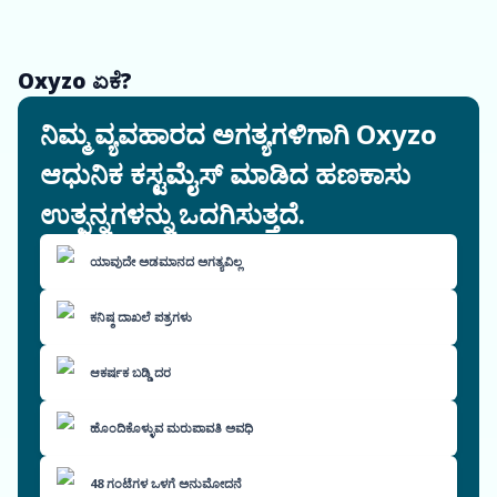
Oxyzo ಏಕೆ?
ನಿಮ್ಮ ವ್ಯವಹಾರದ ಅಗತ್ಯಗಳಿಗಾಗಿ Oxyzo
ಆಧುನಿಕ ಕಸ್ಟಮೈಸ್ ಮಾಡಿದ ಹಣಕಾಸು
ಉತ್ಪನ್ನಗಳನ್ನು ಒದಗಿಸುತ್ತದೆ.
ಯಾವುದೇ ಅಡಮಾನದ ಅಗತ್ಯವಿಲ್ಲ
ಕನಿಷ್ಠ ದಾಖಲೆ ಪತ್ರಗಳು
ಆಕರ್ಷಕ ಬಡ್ಡಿ ದರ
ಹೊಂದಿಕೊಳ್ಳುವ ಮರುಪಾವತಿ ಅವಧಿ
48 ಗಂಟೆಗಳ ಒಳಗೆ ಅನುಮೋದನೆ