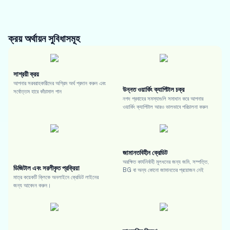
ক্রয় অর্থায়ন
সুবিধাসমূহ
সাশ্রয়ী ক্রয়
আপনার সরবরাহকারীদের অগ্রিম অর্থ প্রদান করুন এবং
উন্নত ওয়ার্কিং ক্যাপিটাল চক্র
সর্বোত্তম হারে কাঁচামাল পান
নগদ প্রবাহের সমস্যাগুলি সমাধান করে আপনার
ওয়ার্কিং ক্যাপিটাল আরও ভালভাবে পরিচালনা করুন
জামানতবিহীন ক্রেডিট
অরক্ষিত কার্যনির্বাহী মূলধনের জন্য জমি, সম্পত্তি,
ডিজিটাল এবং সরলীকৃত প্রক্রিয়া
BG বা অন্য কোনো জামানতের প্রয়োজন নেই
মাত্র কয়েকটি ক্লিকে অনলাইনে ক্রেডিট লাইনের
জন্য আবেদন করুন।