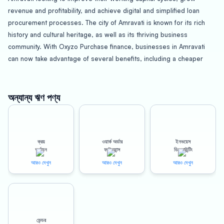
revenue and profitability, and achieve digital and simplified loan
procurement processes. The city of Amravati is known for its rich
history and cultural heritage, as well as its thriving business
community. With Oxyzo Purchase finance, businesses in Amravati
can now take advantage of several benefits, including a cheaper
procurement process, improved working capital cycles, a digital and
simplified process, a collateral-free line of credit, and the ability to
grow revenue and profitability.
অন্যান্য ঋণ পণ্য
One of the biggest advantages of Oxyzo Purchase finance is the
cost-effectiveness of the procurement process. With Oxyzo
ক্রয়
ওয়ার্ক অর্ডার
ইনভয়েস
Purchase finance, businesses in Amravati can save money by
অর্থায়ন
ফাইন্যান্স
ডিসকাউন্টিং
avoiding the high-interest rates and fees associated with traditional
আরও দেখুন
আরও দেখুন
আরও দেখুন
bank loans. Additionally, the loan application process is simple and
streamlined, making it easy for businesses to get the financing they
need quickly and efficiently.
Another key benefit of Oxyzo Purchase finance is the improved
ভেন্ডর