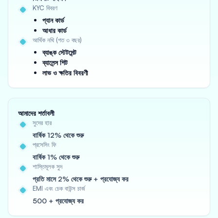
KYC বিবরণ
প্যান কার্ড
আধার কার্ড
আর্থিক নথি (গত ৩ বছর)
ব্যাঙ্ক স্টেটমেন্ট
ব্যালেন্স শিট
লাভ ও ক্ষতির বিবরণী
আমাদের শর্তাবলী
সুদের হার
বার্ষিক 12% থেকে শুরু
প্রসেসিং ফি
বার্ষিক 1% থেকে শুরু
শাস্তিমূলক সুদ
প্রতি মাসে 2% থেকে শুরু + প্রযোজ্য কর
EMI এবং চেক বাউন্স চার্জ
500 + প্রযোজ্য কর