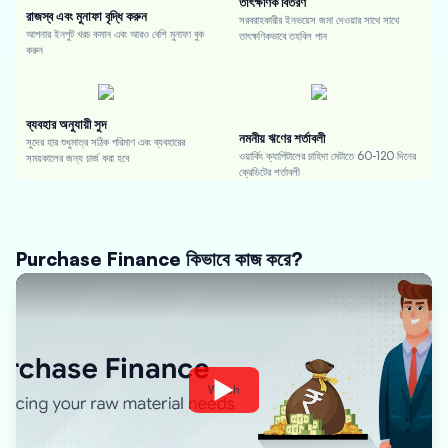
তাৎক্ষণিক বিতরণ
রাজস্ব এবং মুনাফা বৃদ্ধি করুন
সরবরাহকারীর ইনভয়েস জমা দেওয়ার সাথে সাথে
আপনার ইনপুট খরচ কমান এবং আরও বেশি মুনাফা বুক
তাৎক্ষণিকভাবে তহবিল পান
করুন
ব্যবহার অনুযায়ী সুদ
নমনীয় ঋণের শর্তাবলী
সুদের হার শুধুমাত্র সঠিক পরিমাণ এবং ব্যবহারের
ওয়ার্কিং ক্যাপিটালের চাহিদা মেটাতে 60-120 দিনের
সময়কালের জন্য চার্জ করা হবে
ক্রেডিটের শর্তাবলী
Purchase Finance কিভাবে কাজ করে?
Watch