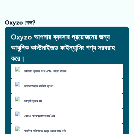
Oxyzo কেন?
Oxyzo আপনার ব্যবসার প্রয়োজনের জন্য
আধুনিক কাস্টমাইজড ফাইন্যান্সিং পণ্য সরবরাহ
করে।
কাঁচামাল ক্রয়ের উপর 3% পর্যন্ত সাশ্রয়
জামানতবিহীন কার্যকরী মূলধন
সাশ্রয়ী সুদের হার
কোনও ফোরক্লোজার চার্জ নেই
আংশিক পরিশোধের জন্য কোনো চার্জ নেই