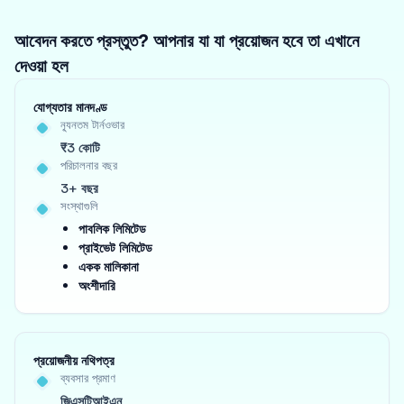
আবেদন করতে প্রস্তুত? আপনার যা যা প্রয়োজন হবে তা এখানে
দেওয়া হল
যোগ্যতার মানদণ্ড
ন্যূনতম টার্নওভার
₹3 কোটি
পরিচালনার বছর
3+ বছর
সংস্থাগুলি
পাবলিক লিমিটেড
প্রাইভেট লিমিটেড
একক মালিকানা
অংশীদারি
প্রয়োজনীয় নথিপত্র
ব্যবসার প্রমাণ
জিএসটিআইএন