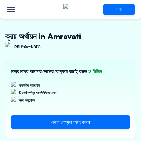
লগইন
ক্রয় অর্থায়ন in Amravati
RBI নিবন্ধিত NBFC
মাত্র মধ্যে আপনার লোনের যোগ্যতা যাচাই করুন
2 মিনিট!
আকর্ষণীয় সুদের হার
5 কোটি পর্যন্ত আনসিকিউরড লোন
দ্রুত অনুমোদন
এখনই যোগ্যতা যাচাই করুন!