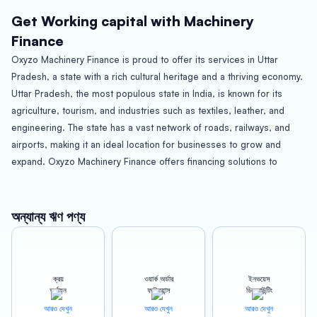
Get Working capital with Machinery
Finance
Oxyzo Machinery Finance is proud to offer its services in Uttar
Pradesh, a state with a rich cultural heritage and a thriving economy.
Uttar Pradesh, the most populous state in India, is known for its
agriculture, tourism, and industries such as textiles, leather, and
engineering. The state has a vast network of roads, railways, and
airports, making it an ideal location for businesses to grow and
expand. Oxyzo Machinery Finance offers financing solutions to
businesses in Uttar Pradesh, enabling them to achieve better
profitability, streamline their operations, and increase their
competitiveness.
অন্যান্য ঋণ পণ্য
One of the main benefits of partnering with Oxyzo Machinery
Finance is instant disbursement. We understand that businesses in
ক্রয়
ওয়ার্ক অর্ডার
ইনভয়েস
Uttar Pradesh need quick access to financing to keep up with the
অর্থায়ন
ফাইন্যান্স
ডিসকাউন্টিং
fast pace of their operations. Our 100% digitized process allows us
আরও দেখুন
আরও দেখুন
আরও দেখুন
to process loan applications quickly and disburse funds in a matter