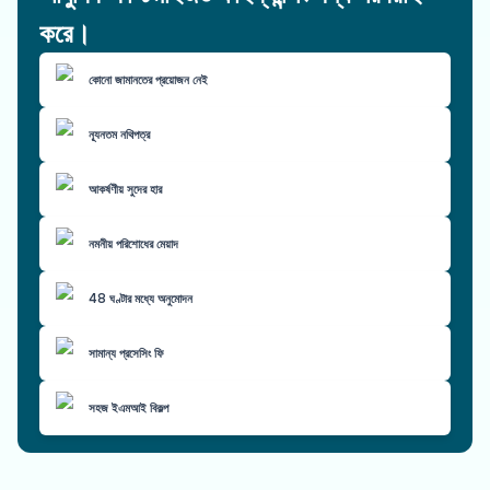
করে।
কোনো জামানতের প্রয়োজন নেই
ন্যূনতম নথিপত্র
আকর্ষণীয় সুদের হার
নমনীয় পরিশোধের মেয়াদ
48 ঘণ্টার মধ্যে অনুমোদন
সামান্য প্রসেসিং ফি
সহজ ইএমআই বিকল্প