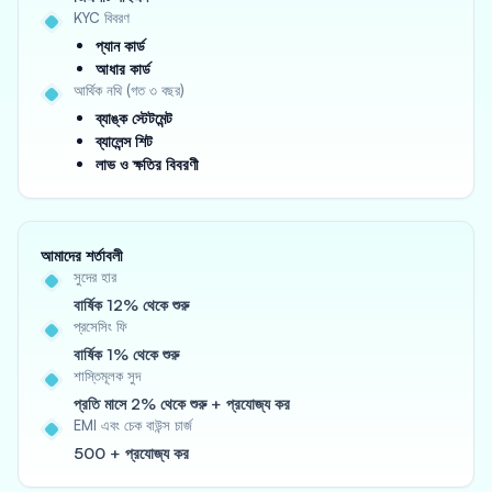
KYC বিবরণ
প্যান কার্ড
আধার কার্ড
আর্থিক নথি (গত ৩ বছর)
ব্যাঙ্ক স্টেটমেন্ট
ব্যালেন্স শিট
লাভ ও ক্ষতির বিবরণী
আমাদের শর্তাবলী
সুদের হার
বার্ষিক 12% থেকে শুরু
প্রসেসিং ফি
বার্ষিক 1% থেকে শুরু
শাস্তিমূলক সুদ
প্রতি মাসে 2% থেকে শুরু + প্রযোজ্য কর
EMI এবং চেক বাউন্স চার্জ
500 + প্রযোজ্য কর