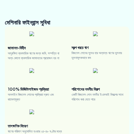
মেশিনারি ফাইন্যান্স
সুবিধা
স্বল্প খরচে ঋণ
জামানত-বিহীন
বিজনেস লোনের সুদের হার অন্যান্য ঋণের তুলনায়
অসুরক্ষিত ব্যবসায়িক ঋণের জন্য জমি, সম্পত্তি বা
তুলনামূলকভাবে কম
অন্য কোনো ব্যবসায়িক জামানতের প্রয়োজন হয় না
100% ডিজিটালাইজড প্রক্রিয়া
পরিশোধের নমনীয় বিকল্প
অনলাইন বিজনেস লোনের প্রক্রিয়া দ্রুত এবং
একটি বিজনেস লোন নমনীয় ইএমআই বিকল্পের সাথে
ঝামেলামুক্ত
পরিশোধ করা যেতে পারে
তাৎক্ষণিক বিতরণ
ঋণের পরিমাণ অনুমোদিত হওয়ার ২৪-৪৮ ঘণ্টার মধ্যে