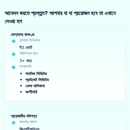
আবেদন করতে প্রস্তুত? আপনার যা যা প্রয়োজন হবে তা এখানে
দেওয়া হল
যোগ্যতার মানদণ্ড
ন্যূনতম টার্নওভার
₹3 কোটি
পরিচালনার বছর
3+ বছর
সংস্থাগুলি
পাবলিক লিমিটেড
প্রাইভেট লিমিটেড
একক মালিকানা
অংশীদারি
প্রয়োজনীয় নথিপত্র
ব্যবসার প্রমাণ
জিএসটিআইএন