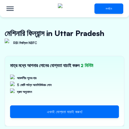
লগইন
মেশিনারি ফিন্যান্স in Uttar Pradesh
RBI নিবন্ধিত NBFC
মাত্র মধ্যে আপনার লোনের যোগ্যতা যাচাই করুন
2 মিনিট!
আকর্ষণীয় সুদের হার
5 কোটি পর্যন্ত আনসিকিউরড লোন
দ্রুত অনুমোদন
এখনই যোগ্যতা যাচাই করুন!