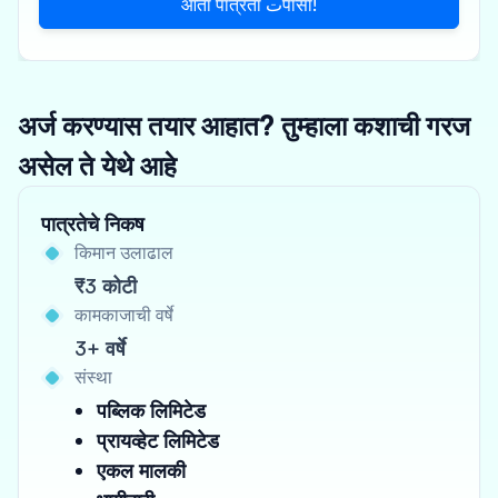
आता पात्रता تपासा!
अर्ज करण्यास तयार आहात? तुम्हाला कशाची गरज
असेल ते येथे आहे
पात्रतेचे निकष
किमान उलाढाल
₹3 कोटी
कामकाजाची वर्षे
3+ वर्षे
संस्था
पब्लिक लिमिटेड
प्रायव्हेट लिमिटेड
एकल मालकी