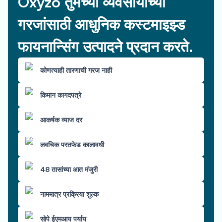
Oxyzo तुमच्या व्यवसायाच्या
गरजांसाठी आधुनिक कस्टमाइझ्ड
फायनान्सिंग उत्पादने प्रदान करते.
कोणत्याही तारणाची गरज नाही
किमान कागदपत्रे
आकर्षक व्याज दर
लवचिक परतफेड कालावधी
48 तासांच्या आत मंजुरी
नाममात्र प्रक्रिया शुल्क
सोपे ईएमआय पर्याय