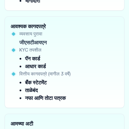
भागीदारी
आवश्यक कागदपत्रे
व्यवसाय पुरावा
जीएसटीआयएन
KYC तपशील
पॅन कार्ड
आधार कार्ड
वित्तीय कागदपत्रे (मागील 3 वर्षे)
बँक स्टेटमेंट
ताळेबंद
नफा आणि तोटा पत्रक
आमच्या अटी