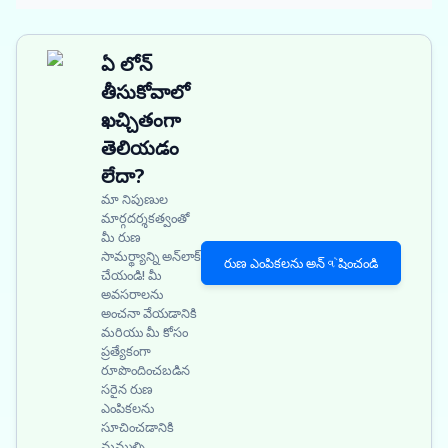
ఏ లోన్
తీసుకోవాలో
ఖచ్చితంగా
తెలియడం
లేదా?
మా నిపుణుల
మార్గదర్శకత్వంతో
మీ రుణ
సామర్థ్యాన్ని అన్‌లాక్
రుణ ఎంపికలను అన్વેషించండి
చేయండి! మీ
అవసరాలను
అంచనా వేయడానికి
మరియు మీ కోసం
ప్రత్యేకంగా
రూపొందించబడిన
సరైన రుణ
ఎంపికలను
సూచించడానికి
మమ్మల్ని