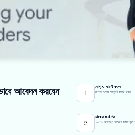
যোগ্যতা যাচাই করুন
 কীভাবে আবেদন করবেন
1
আপনার ঋণের যোগ্যতা যাচাই করুন
আবেদন জমা দিন
2
১০০% অনলাইন আবেদন ফর্মটি পূরণ 