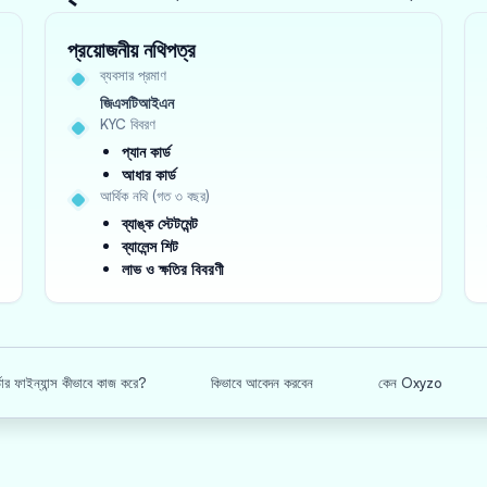
প্রয়োজনীয় নথিপত্র
ব্যবসার প্রমাণ
জিএসটিআইএন
KYC বিবরণ
প্যান কার্ড
আধার কার্ড
আর্থিক নথি (গত ৩ বছর)
ব্যাঙ্ক স্টেটমেন্ট
ব্যালেন্স শিট
লাভ ও ক্ষতির বিবরণী
র্ডার ফাইন্যান্স কীভাবে কাজ করে?
কিভাবে আবেদন করবেন
কেন Oxyzo