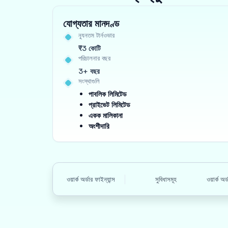
যোগ্যতার মানদণ্ড
ন্যূনতম টার্নওভার
₹3 কোটি
পরিচালনার বছর
3+ বছর
সংস্থাগুলি
পাবলিক লিমিটেড
প্রাইভেট লিমিটেড
একক মালিকানা
অংশীদারি
ওয়ার্ক অর্ডার ফাইন্যান্স
সুবিধাসমূহ
ওয়ার্ক অ