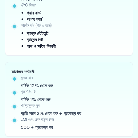
KYC বিবরণ
প্যান কার্ড
আধার কার্ড
আর্থিক নথি (গত ৩ বছর)
ব্যাঙ্ক স্টেটমেন্ট
ব্যালেন্স শিট
লাভ ও ক্ষতির বিবরণী
আমাদের শর্তাবলী
সুদের হার
বার্ষিক 12% থেকে শুরু
প্রসেসিং ফি
বার্ষিক 1% থেকে শুরু
শাস্তিমূলক সুদ
প্রতি মাসে 2% থেকে শুরু + প্রযোজ্য কর
EMI এবং চেক বাউন্স চার্জ
500 + প্রযোজ্য কর