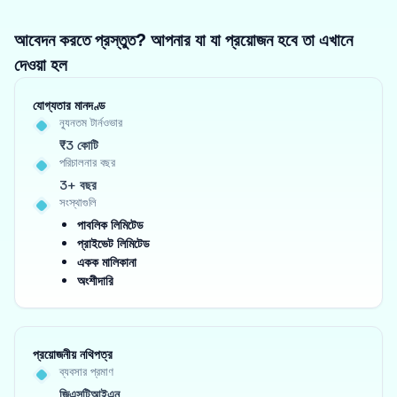
আবেদন করতে প্রস্তুত? আপনার যা যা প্রয়োজন হবে তা এখানে
দেওয়া হল
যোগ্যতার মানদণ্ড
ন্যূনতম টার্নওভার
₹3 কোটি
পরিচালনার বছর
3+ বছর
সংস্থাগুলি
পাবলিক লিমিটেড
প্রাইভেট লিমিটেড
একক মালিকানা
অংশীদারি
প্রয়োজনীয় নথিপত্র
ব্যবসার প্রমাণ
জিএসটিআইএন