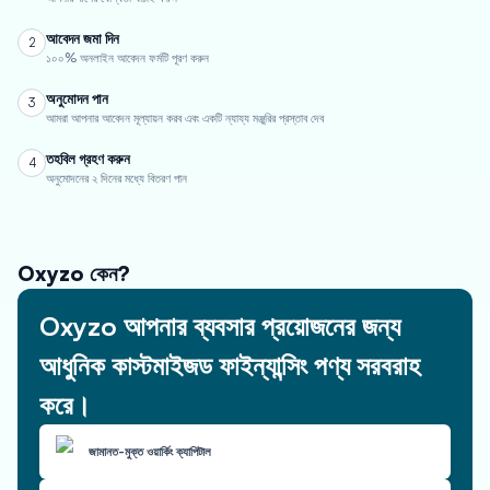
আবেদন জমা দিন
2
১০০% অনলাইন আবেদন ফর্মটি পূরণ করুন
অনুমোদন পান
3
আমরা আপনার আবেদন মূল্যায়ন করব এবং একটি ন্যায্য মঞ্জুরির প্রস্তাব দেব
তহবিল গ্রহণ করুন
4
অনুমোদনের ২ দিনের মধ্যে বিতরণ পান
Oxyzo কেন?
Oxyzo আপনার ব্যবসার প্রয়োজনের জন্য
আধুনিক কাস্টমাইজড ফাইন্যান্সিং পণ্য সরবরাহ
করে।
জামানত-মুক্ত ওয়ার্কিং ক্যাপিটাল