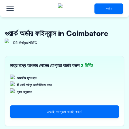
লগইন
ওয়ার্ক অর্ডার ফাইন্যান্স in Coimbatore
RBI নিবন্ধিত NBFC
মাত্র মধ্যে আপনার লোনের যোগ্যতা যাচাই করুন
2 মিনিট!
আকর্ষণীয় সুদের হার
5 কোটি পর্যন্ত আনসিকিউরড লোন
দ্রুত অনুমোদন
এখনই যোগ্যতা যাচাই করুন!