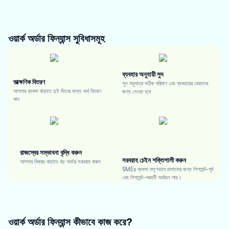
ওয়ার্ক অর্ডার ফিন্যান্স
সুবিধাসমূহ
ব্যবহার অনুযায়ী সুদ
তাত্ক্ষণিক বিতরণ
সুদ শুধুমাত্র সঠিক পরিমাণ এবং ব্যবহারের মেয়াদের
আপনার ব্যবসা বাড়াতে দুই দিনের মধ্যে অর্থ বিতরণ
জন্য নেওয়া হবে
পান
রাজস্বের সম্ভাবনা বৃদ্ধি করুন
সরবরাহ চেইন শক্তিশালী করুন
আপনার বিক্রয় বাড়াতে বড় অর্ডার সরবরাহ করুন
SMEs ব্যবসা মসৃণভাবে চালানোর জন্য শিপমেন্ট-পূর্ব
এবং শিপমেন্ট-পরবর্তী অর্থায়ন পায়।
ওয়ার্ক অর্ডার ফিন্যান্স কীভাবে কাজ করে?