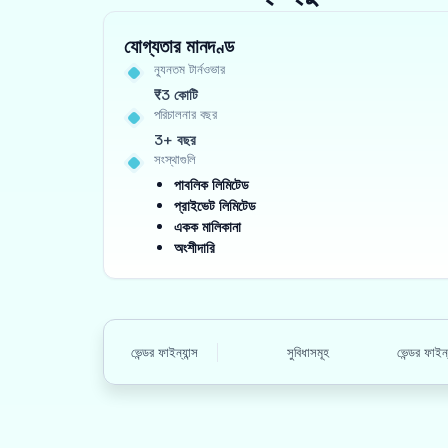
যোগ্যতার মানদণ্ড
ন্যূনতম টার্নওভার
₹3 কোটি
পরিচালনার বছর
3+ বছর
সংস্থাগুলি
পাবলিক লিমিটেড
প্রাইভেট লিমিটেড
একক মালিকানা
অংশীদারি
ভেন্ডর ফাইন্যান্স
সুবিধাসমূহ
ভেন্ডর ফাইন