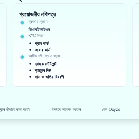
প্রয়োজনীয় নথিপত্র
ব্যবসার প্রমাণ
জিএসটিআইএন
KYC বিবরণ
প্যান কার্ড
আধার কার্ড
আর্থিক নথি (গত ৩ বছর)
ব্যাঙ্ক স্টেটমেন্ট
ব্যালেন্স শিট
লাভ ও ক্ষতির বিবরণী
্যান্স কীভাবে কাজ করে?
কিভাবে আবেদন করবেন
কেন Oxyzo