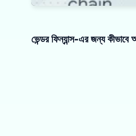
ভেন্ডর ফিন্যান্স-এর জন্য কীভাব