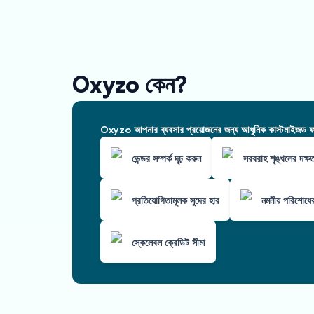
Oxyzo কেন?
Oxyzo আপনার ব্যবসার প্রয়োজনের জন্য আধুনিক কাস্টমাইজড ফাই
ভেন্ডর সম্পর্ক দৃঢ় করুন
সরবরাহ শৃঙ্খলের দক্ষ
প্রতিযোগিতামূলক সুদের হার
নমনীয় পরিশোধের
স্কেলেবল ক্রেডিট সীমা