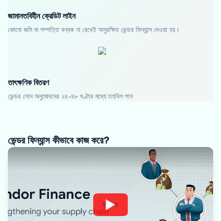
জামানতবিহীন ক্রেডিট লাইন
কোনো জমি বা সম্পত্তি বন্ধক না রেখেই অসুরক্ষিত ভেন্ডর ফিন্যান্স দেওয়া হয়।
তাৎক্ষণিক বিতরণ
ভেন্ডর লোন অনুমোদনের ২৪-৪৮ ঘণ্টার মধ্যে তহবিল পান
ভেন্ডর ফিন্যান্স কীভাবে কাজ করে?
Watch