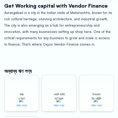
Get Working capital with Vendor Finance
Aurangabad is a city in the Indian state of Maharashtra, known for its
rich cultural heritage, stunning architecture, and industrial growth.
The city is also emerging as a hub for entrepreneurship and
innovation, with many businesses setting up shop here. One of the
critical requirements for any business to grow and scale is access
to finance. That’s where Oxyzo Vendor Finance comes in.
Oxyzo Vendor Finance is a digital lending platform that provides
innovative financing solutions to businesses in Aurangabad. With a
focus on vendor financing, Oxyzo aims to bridge the gap between
অন্যান্য ঋণ পণ্য
suppliers and buyers and facilitate smooth and hassle-free
transactions. Let’s explore the benefits that Oxyzo Vendor Finance
provides to both buyers and suppliers.
ক্রয়
ওয়ার্ক অর্ডার
ইনভয়েস
অর্থায়ন
ফাইন্যান্স
ডিসকাউন্টিং
For Buyers – High scalability, Digital, and Hassle-free, Cheaper than
আরও দেখুন
আরও দেখুন
আরও দেখুন
supplier credit