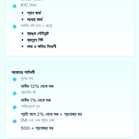
KYC বিবরণ
প্যান কার্ড
আধার কার্ড
আর্থিক নথি (গত ৩ বছর)
ব্যাঙ্ক স্টেটমেন্ট
ব্যালেন্স শিট
লাভ ও ক্ষতির বিবরণী
আমাদের শর্তাবলী
সুদের হার
বার্ষিক 12% থেকে শুরু
প্রসেসিং ফি
বার্ষিক 1% থেকে শুরু
শাস্তিমূলক সুদ
প্রতি মাসে 2% থেকে শুরু + প্রযোজ্য কর
EMI এবং চেক বাউন্স চার্জ
500 + প্রযোজ্য কর