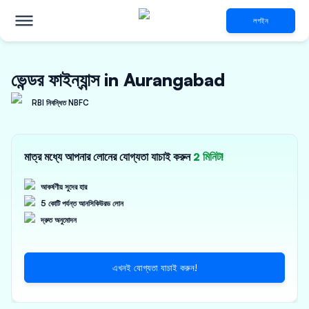
লগইন
ভেন্ডর ফাইন্যান্স in Aurangabad
RBI নিবন্ধিত NBFC
মাত্র মধ্যে আপনার লোনের যোগ্যতা যাচাই করুন
2 মিনিট!
আকর্ষণীয় সুদের হার
5 কোটি পর্যন্ত আনসিকিউরড লোন
দ্রুত অনুমোদন
এখনই যোগ্যতা যাচাই করুন!