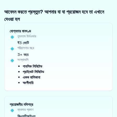
আবেদন করতে প্রস্তুত? আপনার যা যা প্রয়োজন হবে তা এখানে
দেওয়া হল
যোগ্যতার মানদণ্ড
ন্যূনতম টার্নওভার
₹3 কোটি
পরিচালনার বছর
3+ বছর
সংস্থাগুলি
পাবলিক লিমিটেড
প্রাইভেট লিমিটেড
একক মালিকানা
অংশীদারি
প্রয়োজনীয় নথিপত্র
ব্যবসার প্রমাণ
জিএসটিআইএন