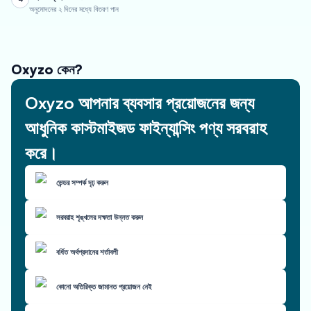
অনুমোদনের ২ দিনের মধ্যে বিতরণ পান
Oxyzo কেন?
Oxyzo আপনার ব্যবসার প্রয়োজনের জন্য
আধুনিক কাস্টমাইজড ফাইন্যান্সিং পণ্য সরবরাহ
করে।
ভেন্ডর সম্পর্ক দৃঢ় করুন
সরবরাহ শৃঙ্খলের দক্ষতা উন্নত করুন
বর্ধিত অর্থপ্রদানের শর্তাবলী
কোনো অতিরিক্ত জামানত প্রয়োজন নেই