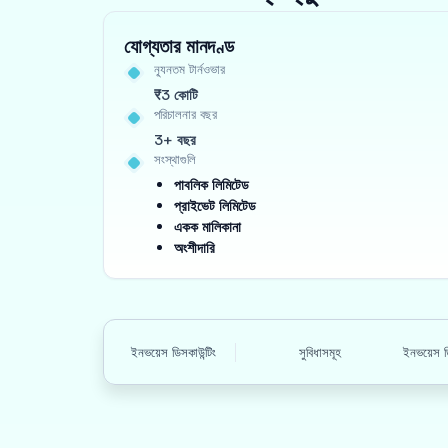
যোগ্যতার মানদণ্ড
ন্যূনতম টার্নওভার
₹3 কোটি
পরিচালনার বছর
3+ বছর
সংস্থাগুলি
পাবলিক লিমিটেড
প্রাইভেট লিমিটেড
একক মালিকানা
অংশীদারি
ইনভয়েস ডিসকাউন্টিং
সুবিধাসমূহ
ইনভয়েস ড