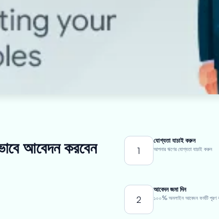
যোগ্যতা যাচাই করুন
ীভাবে আবেদন করবেন
1
আপনার ঋণের যোগ্যতা যাচাই করুন
আবেদন জমা দিন
2
১০০% অনলাইন আবেদন ফর্মটি পূরণ 