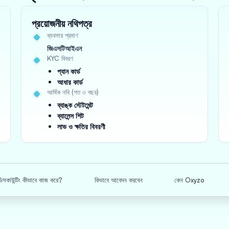
প্রয়োজনীয় নথিপত্র
ব্যবসার প্রমাণ
জিএসটিআইএন
KYC বিবরণ
প্যান কার্ড
আধার কার্ড
আর্থিক নথি (গত ৩ বছর)
ব্যাঙ্ক স্টেটমেন্ট
ব্যালেন্স শিট
লাভ ও ক্ষতির বিবরণী
িসকাউন্টিং কীভাবে কাজ করে?
কিভাবে আবেদন করবেন
কেন Oxyzo