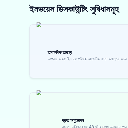
ইনভয়েস ডিসকাউন্টিং
সুবিধাসমূহ
তাৎক্ষণিক তারল্য
আপনার বকেয়া ইনভয়েসগুলিকে তাৎক্ষণিক নগদে রূপান্তর করুন
দ্রুত অনুমোদন
ন্যূনতম নথিপত্র সহ 48 ঘন্টার মধ্যে অনুমোদন পান