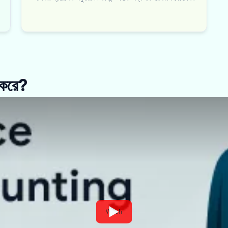
 করে?
Watch