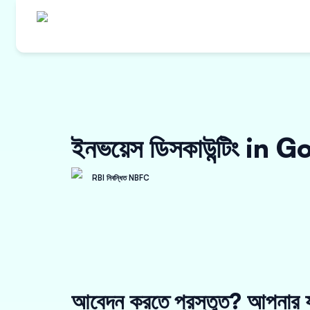
ইনভয়েস ডিসকাউন্টিং in G
RBI নিবন্ধিত NBFC
আবেদন করতে প্রস্তুত? আপনার য