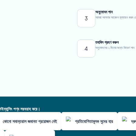
অনুমোদন পান
3
আমরা আপনার আবেদন মূল্যায়ন করব এবং এ
তহবিল গ্রহণ করুন
4
অনুমোদনের ২ দিনের মধ্যে বিতরণ পান
ন্যান্সিং পণ্য সরবরাহ করে।
কোনো সমান্তরাল জমানত প্রয়োজন নেই
প্রতিযোগিতামূলক সুদের হার
দ্র