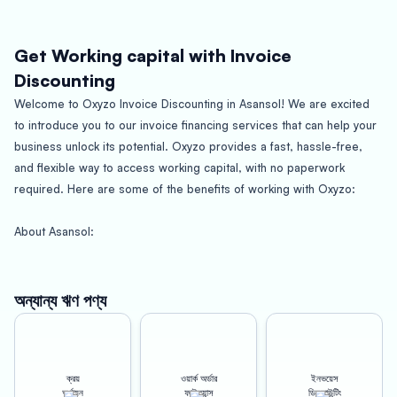
Get Working capital with Invoice
Discounting
Welcome to Oxyzo Invoice Discounting in Asansol! We are excited
to introduce you to our invoice financing services that can help your
business unlock its potential. Oxyzo provides a fast, hassle-free,
and flexible way to access working capital, with no paperwork
required. Here are some of the benefits of working with Oxyzo:
About Asansol:
Asansol is a city located in the Paschim Bardhaman district of the
Indian state of West Bengal. The city is known for its industrial
অন্যান্য ঋণ পণ্য
significance and is home to several large-scale industries such as
the Burnpur Steel Plant, Hindustan Cables Limited, and Eastern
Coalfields Limited. Asansol is also an important railway hub in the
ক্রয়
ওয়ার্ক অর্ডার
ইনভয়েস
Eastern region of India, connecting it to other important cities and
অর্থায়ন
ফাইন্যান্স
ডিসকাউন্টিং