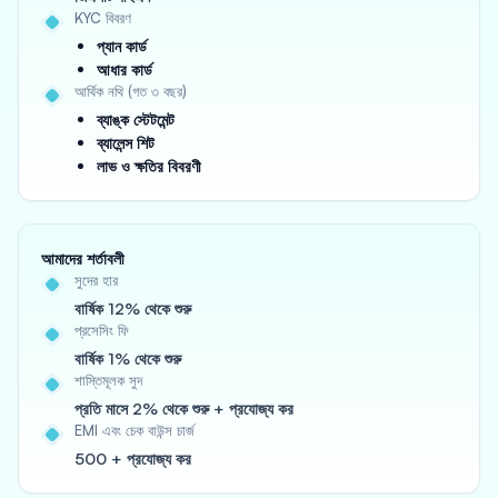
KYC বিবরণ
প্যান কার্ড
আধার কার্ড
আর্থিক নথি (গত ৩ বছর)
ব্যাঙ্ক স্টেটমেন্ট
ব্যালেন্স শিট
লাভ ও ক্ষতির বিবরণী
আমাদের শর্তাবলী
সুদের হার
বার্ষিক 12% থেকে শুরু
প্রসেসিং ফি
বার্ষিক 1% থেকে শুরু
শাস্তিমূলক সুদ
প্রতি মাসে 2% থেকে শুরু + প্রযোজ্য কর
EMI এবং চেক বাউন্স চার্জ
500 + প্রযোজ্য কর