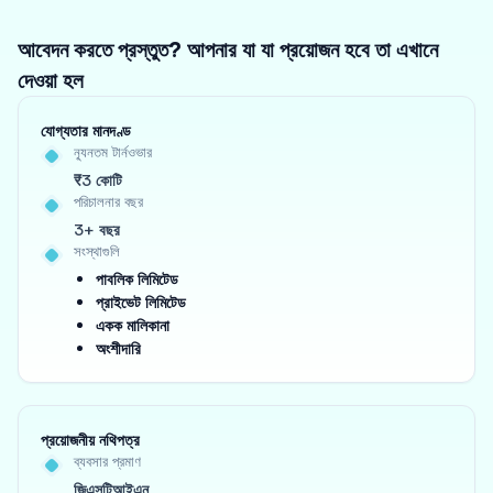
আবেদন করতে প্রস্তুত? আপনার যা যা প্রয়োজন হবে তা এখানে
দেওয়া হল
যোগ্যতার মানদণ্ড
ন্যূনতম টার্নওভার
₹3 কোটি
পরিচালনার বছর
3+ বছর
সংস্থাগুলি
পাবলিক লিমিটেড
প্রাইভেট লিমিটেড
একক মালিকানা
অংশীদারি
প্রয়োজনীয় নথিপত্র
ব্যবসার প্রমাণ
জিএসটিআইএন