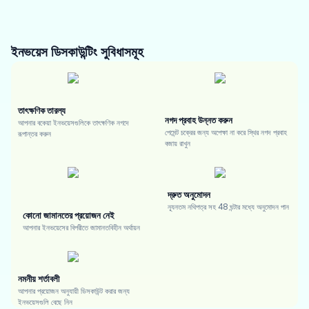
ইনভয়েস ডিসকাউন্টিং
সুবিধাসমূহ
তাৎক্ষণিক তারল্য
নগদ প্রবাহ উন্নত করুন
আপনার বকেয়া ইনভয়েসগুলিকে তাৎক্ষণিক নগদে
পেমেন্ট চক্রের জন্য অপেক্ষা না করে স্থির নগদ প্রবাহ
রূপান্তর করুন
বজায় রাখুন
দ্রুত অনুমোদন
ন্যূনতম নথিপত্র সহ 48 ঘন্টার মধ্যে অনুমোদন পান
কোনো জামানতের প্রয়োজন নেই
আপনার ইনভয়েসের বিপরীতে জামানতবিহীন অর্থায়ন
নমনীয় শর্তাবলী
আপনার প্রয়োজন অনুযায়ী ডিসকাউন্ট করার জন্য
ইনভয়েসগুলি বেছে নিন