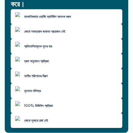
করে।
তাৎক্ষণিকভাবে ওয়ার্কিং ক্যাপিটাল আনলক করুন
কোনো সমান্তরাল জমানত প্রয়োজন নেই
প্রতিযোগিতামূলক সুদের হার
দ্রুত অনুমোদন প্রক্রিয়া
নমনীয় পরিশোধের বিকল্প
ন্যূনতম নথিপত্র
100% ডিজিটাল প্রক্রিয়া
কোনো লুকানো চার্জ নেই