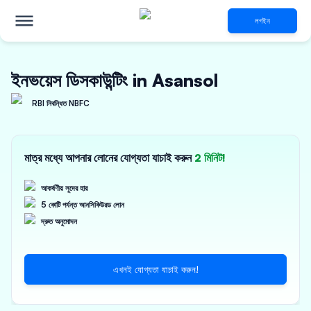
লগইন
ইনভয়েস ডিসকাউন্টিং in Asansol
RBI নিবন্ধিত NBFC
মাত্র মধ্যে আপনার লোনের যোগ্যতা যাচাই করুন
2 মিনিট!
আকর্ষণীয় সুদের হার
5 কোটি পর্যন্ত আনসিকিউরড লোন
দ্রুত অনুমোদন
এখনই যোগ্যতা যাচাই করুন!