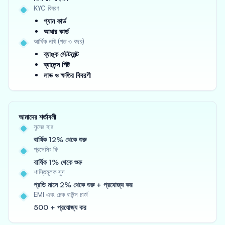
KYC বিবরণ
প্যান কার্ড
আধার কার্ড
আর্থিক নথি (গত ৩ বছর)
ব্যাঙ্ক স্টেটমেন্ট
ব্যালেন্স শিট
লাভ ও ক্ষতির বিবরণী
আমাদের শর্তাবলী
সুদের হার
বার্ষিক 12% থেকে শুরু
প্রসেসিং ফি
বার্ষিক 1% থেকে শুরু
শাস্তিমূলক সুদ
প্রতি মাসে 2% থেকে শুরু + প্রযোজ্য কর
EMI এবং চেক বাউন্স চার্জ
500 + প্রযোজ্য কর