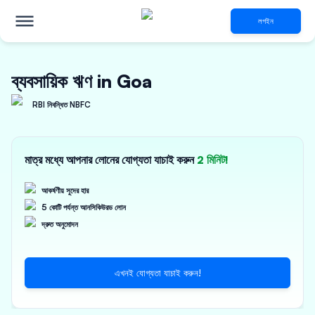
লগইন
ব্যবসায়িক ঋণ in Goa
RBI নিবন্ধিত NBFC
মাত্র মধ্যে আপনার লোনের যোগ্যতা যাচাই করুন
2 মিনিট!
আকর্ষণীয় সুদের হার
5 কোটি পর্যন্ত আনসিকিউরড লোন
দ্রুত অনুমোদন
এখনই যোগ্যতা যাচাই করুন!