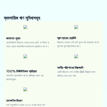
ব্যবসায়িক ঋণ
সুবিধাসমূহ
স্বল্প ব্যয়ের ক্রেডিট
জামানত-মুক্ত
বিজনেস লোনের ওপর ধার্য সুদের হার অন্যান্য ঋণের
আনসিকিউর্ড বিজনেস লোনের জন্য জমি, সম্পত্তি বা
তুলনায় তুলনামূলকভাবে কম।
অন্য কোনো ব্যবসায়িক জামানতের প্রয়োজন হয় না।
নমনীয় পরিশোধের বিকল্পগুলি
100% ডিজিটাইজড প্রক্রিয়া
একটি বিজনেস লোন নমনীয় EMI বিকল্পের সাথে
অনলাইন ব্যবসায়িক ঋণের প্রক্রিয়া দ্রুত এবং
পরিশোধ করা যেতে পারে
ঝামেলামুক্ত
তাৎক্ষণিক বিতরণ
অর্থ অনুমোদিত হওয়ার ২৪-৪৮ ঘণ্টার মধ্যে ঋণ