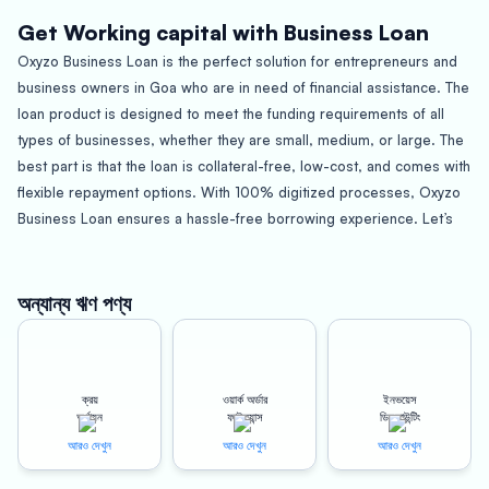
Get Working capital with Business Loan
Oxyzo Business Loan is the perfect solution for entrepreneurs and
business owners in Goa who are in need of financial assistance. The
loan product is designed to meet the funding requirements of all
types of businesses, whether they are small, medium, or large. The
best part is that the loan is collateral-free, low-cost, and comes with
flexible repayment options. With 100% digitized processes, Oxyzo
Business Loan ensures a hassle-free borrowing experience. Let’s
take a closer look at how Oxyzo Business Loan can help you grow
your business in Goa.
অন্যান্য ঋণ পণ্য
About Goa
Goa is a beautiful state on the west coast of India that is known for
ক্রয়
ওয়ার্ক অর্ডার
ইনভয়েস
its beautiful beaches, rich cultural heritage, and vibrant nightlife. Goa
অর্থায়ন
ফাইন্যান্স
ডিসকাউন্টিং
is an important tourism hub in India, attracting tourists from all over
আরও দেখুন
আরও দেখুন
আরও দেখুন
the world. Apart from tourism, the state’s economy is driven by
industries like mining, agriculture, and manufacturing. The state is