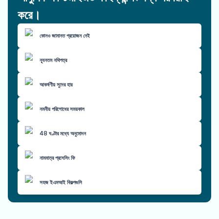
করে।
কোনও জামানত প্রয়োজন নেই
ন্যূনতম নথিপত্র
আকর্ষণীয় সুদের হার
নমনীয় পরিশোধের সময়কাল
48 ঘণ্টার মধ্যে অনুমোদন
নামমাত্র প্রসেসিং ফি
সহজ ইএমআই বিকল্পগুলি