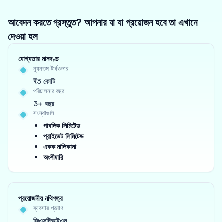
আবেদন করতে প্রস্তুত? আপনার যা যা প্রয়োজন হবে তা এখানে
দেওয়া হল
যোগ্যতার মানদণ্ড
ন্যূনতম টার্নওভার
₹3 কোটি
পরিচালনার বছর
3+ বছর
সংস্থাগুলি
পাবলিক লিমিটেড
প্রাইভেট লিমিটেড
একক মালিকানা
অংশীদারি
প্রয়োজনীয় নথিপত্র
ব্যবসার প্রমাণ
জিএসটিআইএন