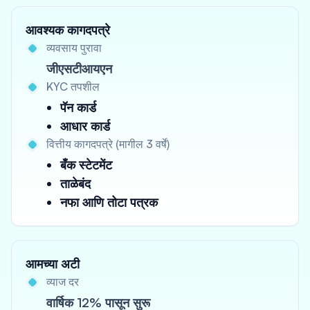
आवश्यक कागदपत्रे
व्यवसाय पुरावा
जीएसटीआयएन
KYC तपशील
पॅन कार्ड
आधार कार्ड
वित्तीय कागदपत्रे (मागील 3 वर्षे)
बँक स्टेटमेंट
ताळेबंद
नफा आणि तोटा पत्रक
आमच्या अटी
व्याज दर
वार्षिक 12% पासून सुरू