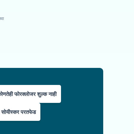
ळवा
ोणतेही फोरक्लोजर शुल्क नाही
सोयीस्कर परतफेड