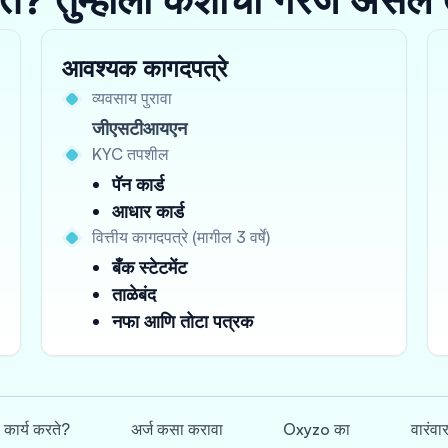
आवश्यक कागदपत्रे
व्यवसाय पुरावा
जीएसटीआयएन
KYC तपशील
पॅन कार्ड
आधार कार्ड
वित्तीय कागदपत्रे (मागील 3 वर्षे)
बँक स्टेटमेंट
ताळेबंद
नफा आणि तोटा पत्रक
े कार्य करते?
अर्ज कसा करावा
Oxyzo का
वारंवा