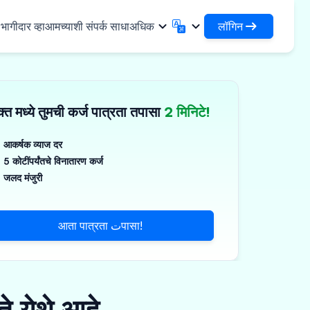
लॉगिन
ागीदार व्हा
आमच्याशी संपर्क साधा
अधिक
लॉगिन
English
मराठी
✓
तुमची कर्जे आणि संस्थांमध्ये प्रवेश करा
English
Marathi
्त मध्ये तुमची कर्ज पात्रता तपासा
2 मिनिटे!
DSA म्हणून लॉगिन करा
हिन्दी
বাংলা
िधा
आपल्या क्लायंटच्या व्यवस्थापनासाठी प्रवेश
Hindi
Bengali
ગુજરાતી
ਪੰਜਾਬੀ
आकर्षक व्याज दर
 शेअर करा
5 कोटींपर्यंतचे विनातारण कर्ज
Gujarati
Punjabi
मर आणि औद्योगिक रसायने
ଓଡ଼ିଆ
ಕನ್ನಡ
जलद मंजुरी
िकल्स आणि वैद्यकीय उपकरणे
Oriya
Kannada
தமிழ்
മലയാളം
आणि लहान उपकरणे
आता पात्रता تपासा!
Tamil
Malayalam
తెలుగు
Telugu
े येथे आहे