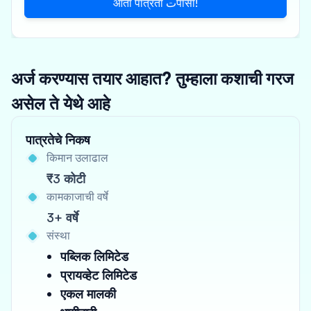
आता पात्रता تपासा!
अर्ज करण्यास तयार आहात? तुम्हाला कशाची गरज
असेल ते येथे आहे
पात्रतेचे निकष
किमान उलाढाल
₹3 कोटी
कामकाजाची वर्षे
3+ वर्षे
संस्था
पब्लिक लिमिटेड
प्रायव्हेट लिमिटेड
एकल मालकी