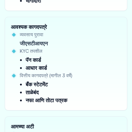
भागीदारी
आवश्यक कागदपत्रे
व्यवसाय पुरावा
जीएसटीआयएन
KYC तपशील
पॅन कार्ड
आधार कार्ड
वित्तीय कागदपत्रे (मागील 3 वर्षे)
बँक स्टेटमेंट
ताळेबंद
नफा आणि तोटा पत्रक
आमच्या अटी