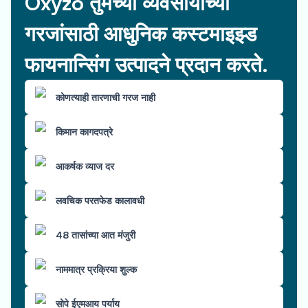
Oxyzo तुमच्या व्यवसायाच्या
गरजांसाठी आधुनिक कस्टमाइझ्ड
फायनान्सिंग उत्पादने प्रदान करते.
कोणत्याही तारणाची गरज नाही
किमान कागदपत्रे
आकर्षक व्याज दर
लवचिक परतफेड कालावधी
48 तासांच्या आत मंजुरी
नाममात्र प्रक्रिया शुल्क
सोपे ईएमआय पर्याय