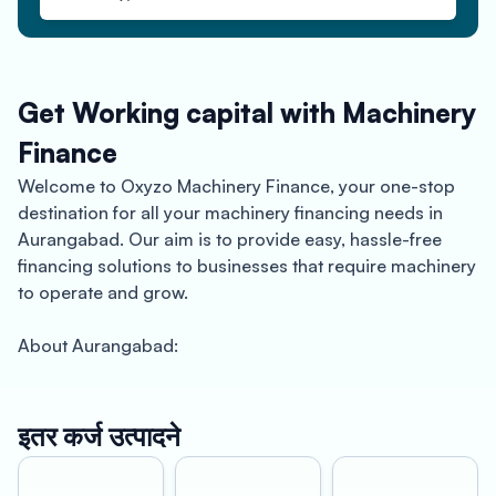
Get Working capital with Machinery
Finance
Welcome to Oxyzo Machinery Finance, your one-stop
destination for all your machinery financing needs in
Aurangabad. Our aim is to provide easy, hassle-free
financing solutions to businesses that require machinery
to operate and grow.
About Aurangabad:
Located in the heart of Maharashtra, Aurangabad is a
city known for its rich history and culture. It is home to
some of the most iconic monuments like Ajanta and
इतर कर्ज उत्पादने
Ellora caves and attracts tourists from all over the world.
The city is also an important industrial hub, with a