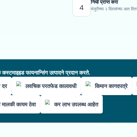
निधी प्राप्त करा
4
मंजुरीच्या २ दिवसांच्या आत वि
कस्टमाइझ्ड फायनान्सिंग उत्पादने प्रदान करते.
ज दर
लवचिक परतफेड कालावधी
किमान कागदपत्रे
ची मालकी कायम ठेवा
कर लाभ उपलब्ध आहेत