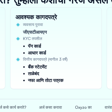
आवश्यक कागदपत्रे
व्यवसाय पुरावा
जीएसटीआयएन
KYC तपशील
पॅन कार्ड
आधार कार्ड
वित्तीय कागदपत्रे (मागील 3 वर्षे)
बँक स्टेटमेंट
ताळेबंद
नफा आणि तोटा पत्रक
्ज कसे कार्य करते?
अर्ज कसा करावा
Oxyzo का
वारंव