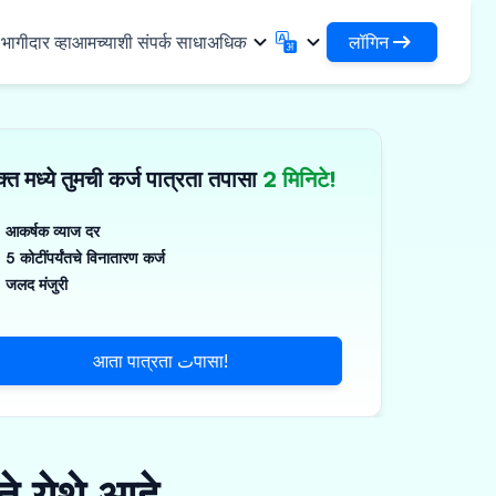
लॉगिन
ागीदार व्हा
आमच्याशी संपर्क साधा
अधिक
लॉगिन
English
मराठी
✓
तुमची कर्जे आणि संस्थांमध्ये प्रवेश करा
English
Marathi
्त मध्ये तुमची कर्ज पात्रता तपासा
2 मिनिटे!
DSA म्हणून लॉगिन करा
हिन्दी
বাংলা
िधा
आपल्या क्लायंटच्या व्यवस्थापनासाठी प्रवेश
Hindi
Bengali
ગુજરાતી
ਪੰਜਾਬੀ
आकर्षक व्याज दर
 शेअर करा
5 कोटींपर्यंतचे विनातारण कर्ज
Gujarati
Punjabi
मर आणि औद्योगिक रसायने
ଓଡ଼ିଆ
ಕನ್ನಡ
जलद मंजुरी
िकल्स आणि वैद्यकीय उपकरणे
Oriya
Kannada
தமிழ்
മലയാളം
आणि लहान उपकरणे
आता पात्रता تपासा!
Tamil
Malayalam
తెలుగు
Telugu
े येथे आहे