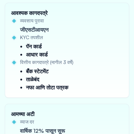
आवश्यक कागदपत्रे
व्यवसाय पुरावा
जीएसटीआयएन
KYC तपशील
पॅन कार्ड
आधार कार्ड
वित्तीय कागदपत्रे (मागील 3 वर्षे)
बँक स्टेटमेंट
ताळेबंद
नफा आणि तोटा पत्रक
आमच्या अटी
व्याज दर
वार्षिक 12% पासून सुरू