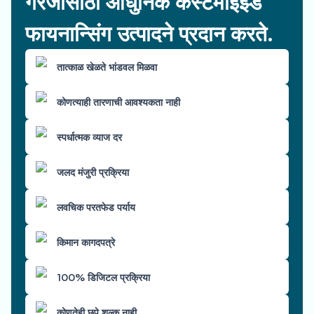
गरजांसाठी आधुनिक कस्टमाइझ्ड
फायनान्सिंग उत्पादने प्रदान करते.
तात्काळ खेळते भांडवल मिळवा
कोणत्याही तारणाची आवश्यकता नाही
स्पर्धात्मक व्याज दर
जलद मंजुरी प्रक्रिया
लवचिक परतफेड पर्याय
किमान कागदपत्रे
100% डिजिटल प्रक्रिया
कोणतेही छुपे शुल्क नाही