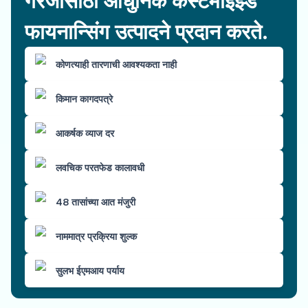
गरजांसाठी आधुनिक कस्टमाइझ्ड
फायनान्सिंग उत्पादने प्रदान करते.
कोणत्याही तारणाची आवश्यकता नाही
किमान कागदपत्रे
आकर्षक व्याज दर
लवचिक परतफेड कालावधी
48 तासांच्या आत मंजुरी
नाममात्र प्रक्रिया शुल्क
सुलभ ईएमआय पर्याय