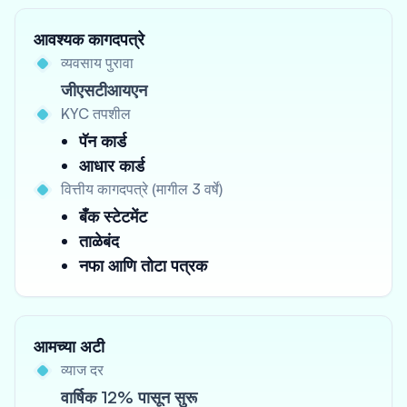
आवश्यक कागदपत्रे
व्यवसाय पुरावा
जीएसटीआयएन
KYC तपशील
पॅन कार्ड
आधार कार्ड
वित्तीय कागदपत्रे (मागील 3 वर्षे)
बँक स्टेटमेंट
ताळेबंद
नफा आणि तोटा पत्रक
आमच्या अटी
व्याज दर
वार्षिक 12% पासून सुरू