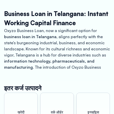
Business Loan in Telangana: Instant
Working Capital Finance
Oxyzo Business Loan, now a significant option for
business loan in Telangana
, aligns perfectly with the
state’s burgeoning industrial, business, and economic
landscape. Known for its cultural richness and economic
vigor, Telangana is a hub for diverse industries such as
information technology, pharmaceuticals, and
manufacturing
. The introduction of Oxyzo Business
Loans, with an interest rate starting from
12%
, provides
a vital financial tool for entrepreneurs in these sectors.
In the dynamic economy of Telangana, the
collateral-
इतर कर्ज उत्पादने
free
nature of Oxyzo Business Loans is a major
advantage, especially for
SMEs and MSMEs
. This feature
is crucial in a state experiencing rapid industrial growth,
as it allows businesses to secure financial support
खरेदी
वर्क ऑर्डर
इनव्हॉइस