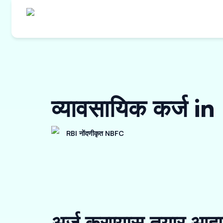
व्यावसायिक कर्ज i
RBI नोंदणीकृत NBFC
अर्ज करण्यास तयार आहा