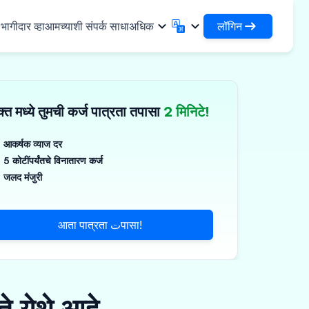
लॉगिन
ागीदार व्हा
आमच्याशी संपर्क साधा
अधिक
लॉगिन
English
मराठी
✓
तुमची कर्जे आणि संस्थांमध्ये प्रवेश करा
English
Marathi
्त मध्ये तुमची कर्ज पात्रता तपासा
2 मिनिटे!
DSA म्हणून लॉगिन करा
हिन्दी
বাংলা
िधा
आपल्या क्लायंटच्या व्यवस्थापनासाठी प्रवेश
Hindi
Bengali
ગુજરાતી
ਪੰਜਾਬੀ
आकर्षक व्याज दर
 शेअर करा
5 कोटींपर्यंतचे विनातारण कर्ज
Gujarati
Punjabi
मर आणि औद्योगिक रसायने
ଓଡ଼ିଆ
ಕನ್ನಡ
जलद मंजुरी
िकल्स आणि वैद्यकीय उपकरणे
Oriya
Kannada
தமிழ்
മലയാളം
आणि लहान उपकरणे
आता पात्रता تपासा!
Tamil
Malayalam
తెలుగు
Telugu
े येथे आहे