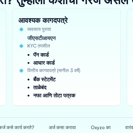
आवश्यक कागदपत्रे
व्यवसाय पुरावा
जीएसटीआयएन
KYC तपशील
पॅन कार्ड
आधार कार्ड
वित्तीय कागदपत्रे (मागील 3 वर्षे)
बँक स्टेटमेंट
ताळेबंद
नफा आणि तोटा पत्रक
र्ज कसे कार्य करते?
अर्ज कसा करावा
Oxyzo का
वारं