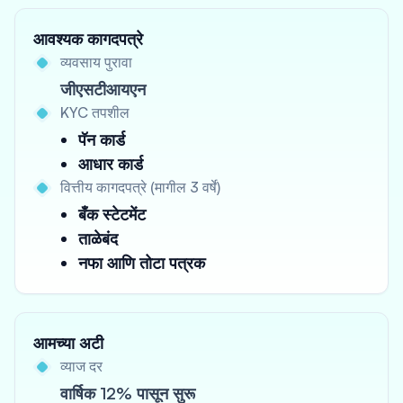
आवश्यक कागदपत्रे
व्यवसाय पुरावा
जीएसटीआयएन
KYC तपशील
पॅन कार्ड
आधार कार्ड
वित्तीय कागदपत्रे (मागील 3 वर्षे)
बँक स्टेटमेंट
ताळेबंद
नफा आणि तोटा पत्रक
आमच्या अटी
व्याज दर
वार्षिक 12% पासून सुरू