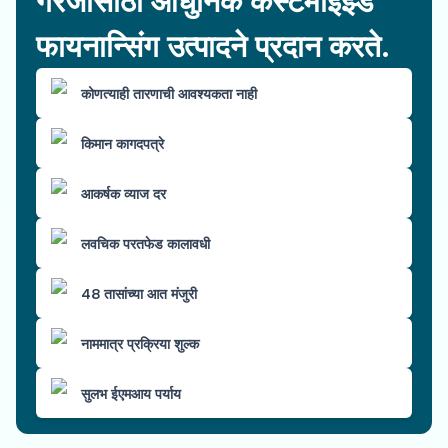
गरजांसाठी आधुनिक कस्टमाइझ्ड
फायनान्सिंग उत्पादने प्रदान करते.
कोणत्याही तारणाची आवश्यकता नाही
किमान कागदपत्रे
आकर्षक व्याज दर
लवचिक परतफेड कालावधी
48 तासांच्या आत मंजुरी
नाममात्र प्रक्रिया शुल्क
सुलभ ईएमआय पर्याय