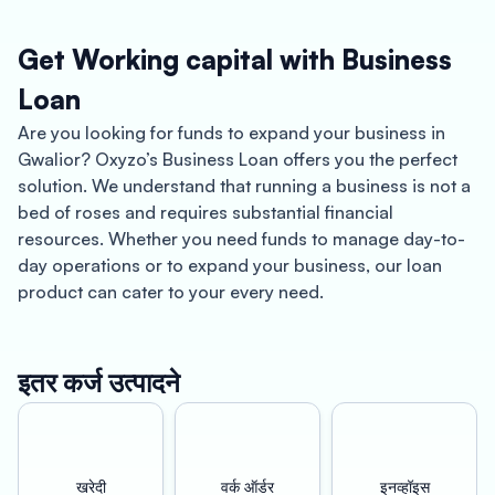
Get Working capital with Business
Loan
Are you looking for funds to expand your business in
Gwalior? Oxyzo’s Business Loan offers you the perfect
solution. We understand that running a business is not a
bed of roses and requires substantial financial
resources. Whether you need funds to manage day-to-
day operations or to expand your business, our loan
product can cater to your every need.
Gwalior is a historical city located in the heart of Madhya
Pradesh. It has a rich cultural heritage and is home to
इतर कर्ज उत्पादने
several industries such as textiles, manufacturing, and
tourism. Our Business Loan can be your gateway to
success, allowing you to take your business to new
heights.
खरेदी
वर्क ऑर्डर
इनव्हॉइस