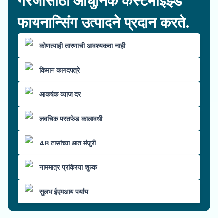
गरजांसाठी आधुनिक कस्टमाइझ्ड
फायनान्सिंग उत्पादने प्रदान करते.
कोणत्याही तारणाची आवश्यकता नाही
किमान कागदपत्रे
आकर्षक व्याज दर
लवचिक परतफेड कालावधी
48 तासांच्या आत मंजुरी
नाममात्र प्रक्रिया शुल्क
सुलभ ईएमआय पर्याय