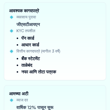
आवश्यक कागदपत्रे
व्यवसाय पुरावा
जीएसटीआयएन
KYC तपशील
पॅन कार्ड
आधार कार्ड
वित्तीय कागदपत्रे (मागील 3 वर्षे)
बँक स्टेटमेंट
ताळेबंद
नफा आणि तोटा पत्रक
आमच्या अटी
व्याज दर
वार्षिक 12% पासून सुरू