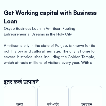
Get Working capital with Business
Loan
Oxyzo Business Loan in Amritsar: Fueling
Entrepreneurial Dreams in the Holy City
Amritsar, a city in the state of Punjab, is known for its
rich history and cultural heritage. The city is home to
several historical sites, including the Golden Temple,
which attracts millions of visitors every year. With a
population of over 1 million people, Amritsar is also a
hub for small and medium-sized businesses.
इतर कर्ज उत्पादने
However, starting and running a successful business
requires a significant amount of capital investment, and
that’s where Oxyzo Business Loan in Amritsar comes in.
Our business loans are designed to empower
खरेदी
वर्क ऑर्डर
इनव्हॉइस