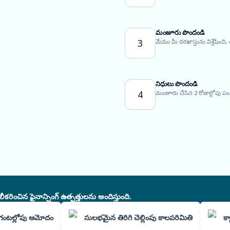
మంజూరు పొందండి
3
మేము మీ దరఖాస్తును విశ్లేషించి
నిధులు పొందండి
4
మంజూరు చేసిన 2 రోజుల్లోపు ప
చిన ఫైనాన్సింగ్ ఉత్పత్తులను అందిస్తుంది.
గంటల్లోపు ఆమోదం
సులభమైన తిరిగి చెల్లింపు కాలపరిమితి
క్