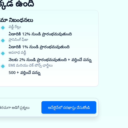
క్కడ ఉంది
మా నిబంధనలు
వడ్డీ రేట్లు
ఏడాదికి 12% నుండి ప్రారంభమవుతుంది
ప్రాసెసింగ్ ఫీజు
ఏడాదికి 1% నుండి ప్రారంభమవుతుంది
అపరాధ వడ్డీ
నెలకు 2% నుండి ప్రారంభమవుతుంది + వర్తించే పన్ను
EMI మరియు చెక్ బౌన్స్ ఛార్జీలు
500 + వర్తించే పన్ను
రచుగా అడిగే ప్రశ్నలు
ఆన్‌లైన్‌లో దరఖాస్తు చేసుకోండి