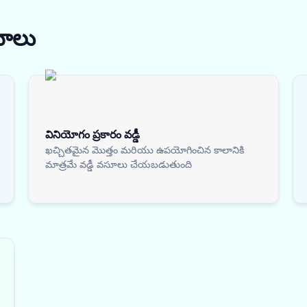
నాలు
వినియోగం ప్రకారం వడ్డీ
ఖచ్చితమైన మొత్తం మరియు ఉపయోగించిన కాలానికి
మాత్రమే వడ్డీ వసూలు చేయబడుతుంది