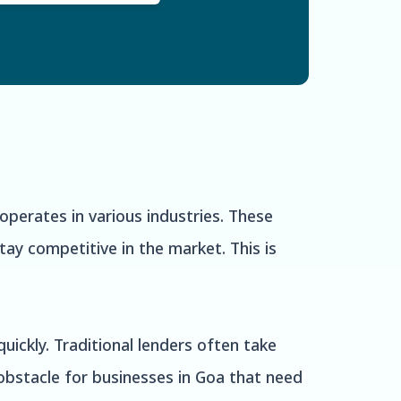
operates in various industries. These
tay competitive in the market. This is
uickly. Traditional lenders often take
obstacle for businesses in Goa that need