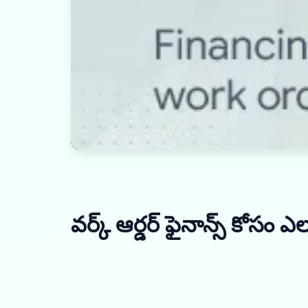
వర్క్ ఆర్డర్ ఫైనాన్స్ కోసం 