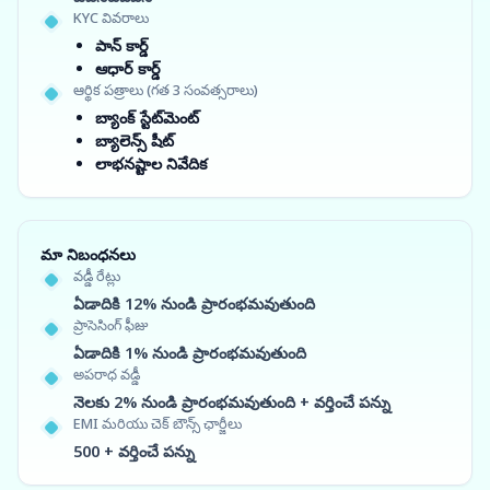
KYC వివరాలు
పాన్ కార్డ్
ఆధార్ కార్డ్
ఆర్థిక పత్రాలు (గత 3 సంవత్సరాలు)
బ్యాంక్ స్టేట్‌మెంట్
బ్యాలెన్స్ షీట్
లాభనష్టాల నివేదిక
మా నిబంధనలు
వడ్డీ రేట్లు
ఏడాదికి 12% నుండి ప్రారంభమవుతుంది
ప్రాసెసింగ్ ఫీజు
ఏడాదికి 1% నుండి ప్రారంభమవుతుంది
అపరాధ వడ్డీ
నెలకు 2% నుండి ప్రారంభమవుతుంది + వర్తించే పన్ను
EMI మరియు చెక్ బౌన్స్ ఛార్జీలు
500 + వర్తించే పన్ను