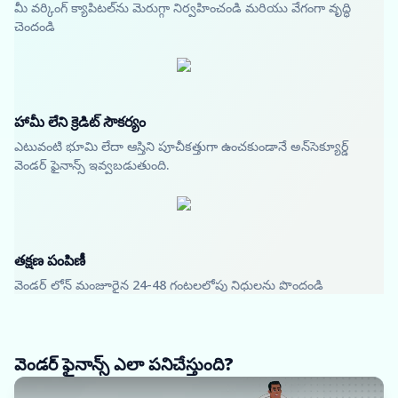
మీ వర్కింగ్ క్యాపిటల్‌ను మెరుగ్గా నిర్వహించండి మరియు వేగంగా వృద్ధి
చెందండి
హామీ లేని క్రెడిట్ సౌకర్యం
ఎటువంటి భూమి లేదా ఆస్తిని పూచీకత్తుగా ఉంచకుండానే అన్‌సెక్యూర్డ్
వెండర్ ఫైనాన్స్ ఇవ్వబడుతుంది.
తక్షణ పంపిణీ
వెండర్ లోన్ మంజూరైన 24-48 గంటలలోపు నిధులను పొందండి
వెండర్ ఫైనాన్స్ ఎలా పనిచేస్తుంది?