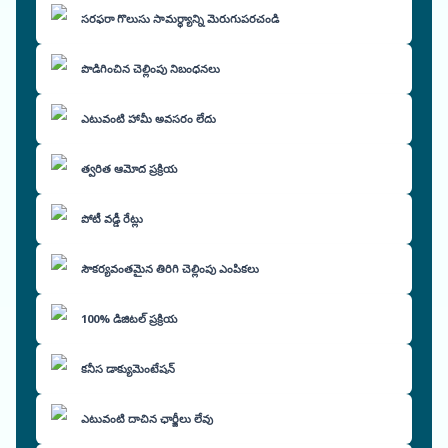
సరఫరా గొలుసు సామర్థ్యాన్ని మెరుగుపరచండి
పొడిగించిన చెల్లింపు నిబంధనలు
ఎటువంటి హామీ అవసరం లేదు
త్వరిత ఆమోద ప్రక్రియ
పోటీ వడ్డీ రేట్లు
సౌకర్యవంతమైన తిరిగి చెల్లింపు ఎంపికలు
100% డిజిటల్ ప్రక్రియ
కనీస డాక్యుమెంటేషన్
ఎటువంటి దాచిన ఛార్జీలు లేవు