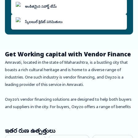
అంకితమైన సపోర్ట్ టీమ్
స్కేలబుల్ క్రెడిట్ పరిమితులు
Get Working capital with Vendor Finance
Amravati, located in the state of Maharashtra, is a bustling city that
boasts a rich cultural heritage and is home to a diverse range of
industries. One such industry is vendor financing, and Oxyzo is a
leading provider of this service in Amravati.
Oxyzo’s vendor financing solutions are designed to help both buyers
and suppliers in the city. For buyers, Oxyzo offers a range of benefits
including high scalability, digital and hassle-free processes, and
cheaper financing options than traditional supplier credit. These
benefits make it easier for buyers to access the financing they need to
ఇతర రుణ ఉత్పత్తులు
grow their businesses, without having to worry about cumbersome