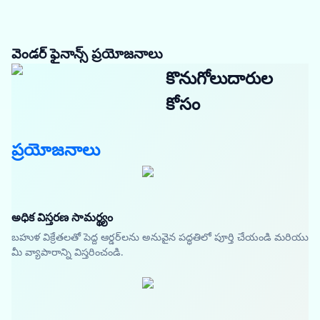
వెండర్ ఫైనాన్స్ ప్రయోజనాలు
కొనుగోలుదారుల
కోసం
ప్రయోజనాలు
అధిక విస్తరణ సామర్థ్యం
బహుళ విక్రేతలతో పెద్ద ఆర్డర్‌లను అనువైన పద్ధతిలో పూర్తి చేయండి మరియు
మీ వ్యాపారాన్ని విస్తరించండి.