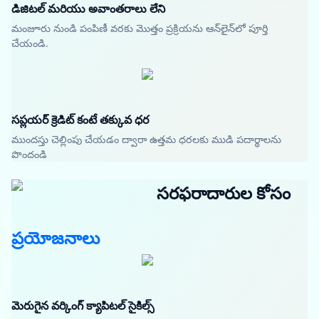
డిజిటల్ మరియు అవాంతరాలు లేని
మంజూరు నుండి పంపిణీ వరకు మొత్తం ప్రక్రియను ఆన్‌లైన్‌లో పూర్తి
చేయండి.
సప్లయర్ క్రెడిట్ కంటే తక్కువ ధర
ముందస్తు చెల్లింపు చేయడం ద్వారా ఉత్తమ ధరలకు ముడి పదార్థాలను
పొందండి
సరఫరాదారుల కోసం
ప్రయోజనాలు
మెరుగైన వర్కింగ్ క్యాపిటల్ సైకిల్స్