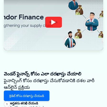
Watch
వెండర్ ఫైనాన్స్ కోసం ఎలా దరఖాస్తు చేయాలి
ఫైనాన్సింగ్ కోసం దరఖాస్తు చేసుకోవడానికి దశల వారీ
ఆన్‌లైన్ ప్రక్రియ
క్రెడిట్ కోసం దరఖాస్తు చేయండి
అర్హతను తనిఖీ చేయండి
1