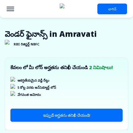
లాగిన్
వెండర్ ఫైనాన్స్ in Amravati
RBI రిజిస్టర్డ్ NBFC
కేవలం లో మీ లోన్ అర్హతను తనిఖీ చేయండి
2 నిమిషాలు!
ఆకర్షణీయమైన వడ్డీ రేట్లు
5 కోట్ల వరకు అన్‌సెక్యూర్డ్ లోన్
వేగవంత ఆమోదం
ఇప్పుడే అర్హతను తనిఖీ చేయండి!