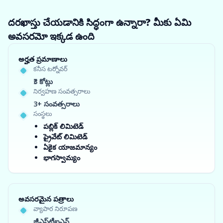
దరఖాస్తు చేయడానికి సిద్ధంగా ఉన్నారా? మీకు ఏమి
అవసరమో ఇక్కడ ఉంది
అర్హత ప్రమాణాలు
కనీస టర్నోవర్
₹3 కోట్లు
నిర్వహణ సంవత్సరాలు
3+ సంవత్సరాలు
సంస్థలు
పబ్లిక్ లిమిటెడ్
ప్రైవేట్ లిమిటెడ్
ఏకైక యాజమాన్యం
భాగస్వామ్యం
అవసరమైన పత్రాలు
వ్యాపార నిరూపణ
జీఎస్‌టీఐఎన్