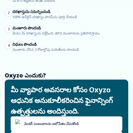
మీ లోన్ అర్హతను తనిఖీ చేయండి
దరఖాస్తును సమర్పించండి
2
100% ఆన్‌లైన్ దరఖాస్తు ఫారమ్‌ను పూర్తి చేయండి
మంజూరు పొందండి
3
మేము మీ దరఖాస్తును విశ్లేషించి, తగిన మంజూరును ప్రతిపాదిస్తాము
నిధులు పొందండి
4
మంజూరు చేసిన 2 రోజుల్లోపు పంపిణీలను పొందండి
Oxyzo ఎందుకు?
మీ వ్యాపార అవసరాల కోసం Oxyzo
ఆధునిక అనుకూలీకరించిన ఫైనాన్సింగ్
ఉత్పత్తులను అందిస్తుంది.
వెండర్ సంబంధాలను బలోపేతం చేసుకోండి