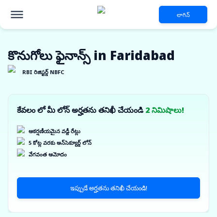
లాగిన్
కొనుగోలు ఫైనాన్స్ in Faridabad
RBI రిజిస్టర్డ్ NBFC
కేవలం లో మీ లోన్ అర్హతను తనిఖీ చేయండి
2 నిమిషాలు!
ఆకర్షణీయమైన వడ్డీ రేట్లు
5 కోట్ల వరకు అన్‌సెక్యూర్డ్ లోన్
వేగవంత ఆమోదం
ఇప్పుడే అర్హతను తనిఖీ చేయండి!