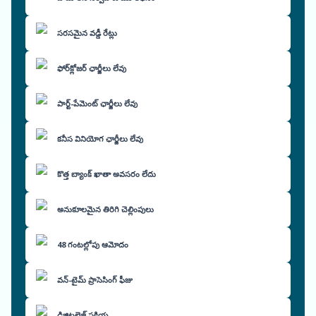
సరసమైన వడ్డీ రేట్లు
ఫోర్‌క్లోజర్ ఛార్జీలు లేవు
పార్ట్-పేమెంట్ ఛార్జీలు లేవు
కనీస వినియోగ ఛార్జీలు లేవు
కొత్త బ్యాంక్ ఖాతా అవసరం లేదు
అనుకూలమైన తిరిగి చెల్లింపులు
48 గంటల్లోపు ఆమోదం
వన్-టైమ్ ప్రాసెసింగ్ ఫీజు
డిజిటలైజ్డ్ ప్రక్రియ