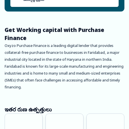
Get Working capital with Purchase
Finance
Oxyzo Purchase Finance is a leading digital lender that provides
collateral-free purchase finance to businesses in Faridabad, a major
industrial city located in the state of Haryana in northern India.
Faridabad is known for its large-scale manufacturing and engineering
industries and is home to many small and medium-sized enterprises
(SMEs) that often face challenges in accessing affordable and timely
financing.
Oxyzo’s purchase finance solution offers several benefits to
businesses in Faridabad. Firstly, it enables cheaper procurement by
ఇతర రుణ ఉత్పత్తులు
providing funds to purchase raw materials, equipment, and other
inputs at lower costs. This can help businesses reduce their operating
costs and improve their margins, leading to increased profitability