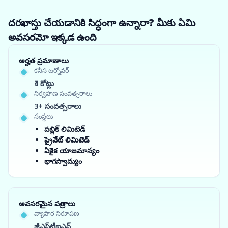
దరఖాస్తు చేయడానికి సిద్ధంగా ఉన్నారా? మీకు ఏమి
అవసరమో ఇక్కడ ఉంది
అర్హత ప్రమాణాలు
కనీస టర్నోవర్
₹3 కోట్లు
నిర్వహణ సంవత్సరాలు
3+ సంవత్సరాలు
సంస్థలు
పబ్లిక్ లిమిటెడ్
ప్రైవేట్ లిమిటెడ్
ఏకైక యాజమాన్యం
భాగస్వామ్యం
అవసరమైన పత్రాలు
వ్యాపార నిరూపణ
జీఎస్‌టీఐఎన్