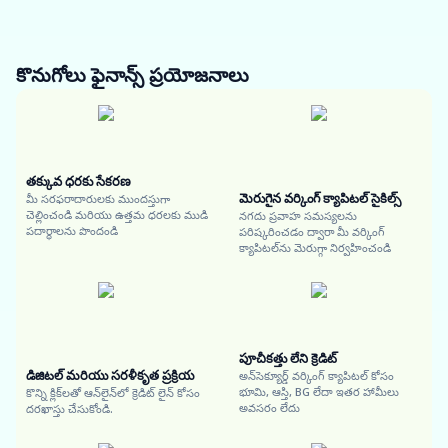
కొనుగోలు ఫైనాన్స్
ప్రయోజనాలు
తక్కువ ధరకు సేకరణ
మెరుగైన వర్కింగ్ క్యాపిటల్ సైకిల్స్
మీ సరఫరాదారులకు ముందస్తుగా
చెల్లించండి మరియు ఉత్తమ ధరలకు ముడి
నగదు ప్రవాహ సమస్యలను
పదార్థాలను పొందండి
పరిష్కరించడం ద్వారా మీ వర్కింగ్
క్యాపిటల్‌ను మెరుగ్గా నిర్వహించండి
పూచీకత్తు లేని క్రెడిట్
డిజిటల్ మరియు సరళీకృత ప్రక్రియ
అన్‌సెక్యూర్డ్ వర్కింగ్ క్యాపిటల్ కోసం
భూమి, ఆస్తి, BG లేదా ఇతర హామీలు
కొన్ని క్లిక్‌లతో ఆన్‌లైన్‌లో క్రెడిట్ లైన్ కోసం
అవసరం లేదు
దరఖాస్తు చేసుకోండి.