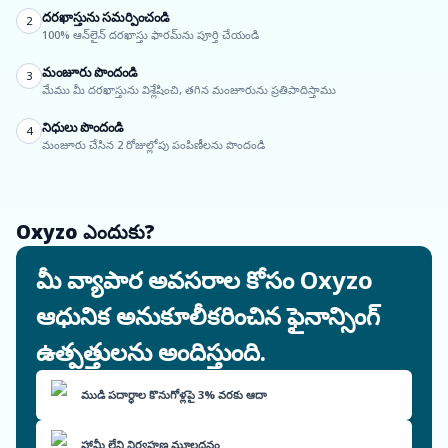
దరఖాస్తును సమర్పించండి
2
100% ఆన్‌లైన్ దరఖాస్తు ఫారమ్‌ను పూర్తి చేయండి
మంజూరు పొందండి
3
మేము మీ దరఖాస్తును విశ్లేషించి, తగిన మంజూరును ప్రతిపాదిస్తాము
నిధులు పొందండి
4
మంజూరు చేసిన 2 రోజుల్లోపు పంపిణీలను పొందండి
Oxyzo ఎందుకు?
మీ వ్యాపార అవసరాల కోసం Oxyzo
ఆధునిక అనుకూలీకరించిన ఫైనాన్సింగ్
ఉత్పత్తులను అందిస్తుంది.
ముడి పదార్థాల కొనుగోళ్లపై 3% వరకు ఆదా
హామీ లేని నిర్వహణ మూలధనం