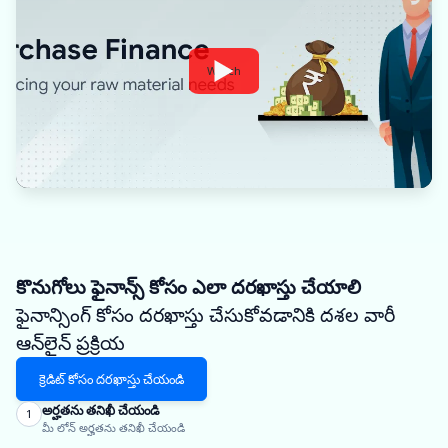
Watch
కొనుగోలు ఫైనాన్స్ కోసం ఎలా దరఖాస్తు చేయాలి
ఫైనాన్సింగ్ కోసం దరఖాస్తు చేసుకోవడానికి దశల వారీ
ఆన్‌లైన్ ప్రక్రియ
క్రెడిట్ కోసం దరఖాస్తు చేయండి
అర్హతను తనిఖీ చేయండి
1
మీ లోన్ అర్హతను తనిఖీ చేయండి