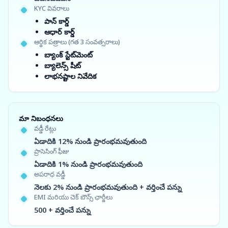
KYC వివరాలు
పాన్ కార్డ్
ఆధార్ కార్డ్
ఆర్థిక పత్రాలు (గత 3 సంవత్సరాలు)
బ్యాంక్ స్టేట్‌మెంట్
బ్యాలెన్స్ షీట్
లాభనష్టాల నివేదిక
మా నిబంధనలు
వడ్డీ రేట్లు
ఏడాదికి 12% నుండి ప్రారంభమవుతుంది
ప్రాసెసింగ్ ఫీజు
ఏడాదికి 1% నుండి ప్రారంభమవుతుంది
అపరాధ వడ్డీ
నెలకు 2% నుండి ప్రారంభమవుతుంది + వర్తించే పన్ను
EMI మరియు చెక్ బౌన్స్ ఛార్జీలు
500 + వర్తించే పన్ను