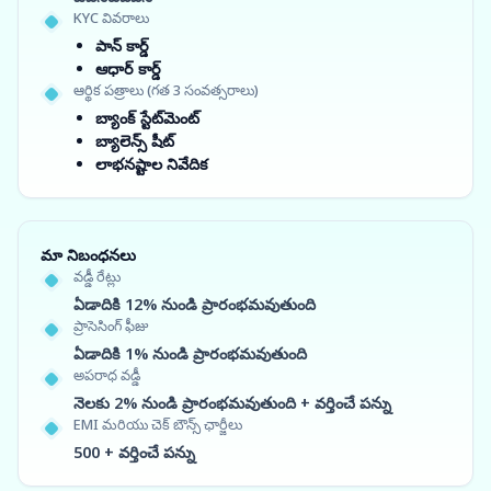
KYC వివరాలు
పాన్ కార్డ్
ఆధార్ కార్డ్
ఆర్థిక పత్రాలు (గత 3 సంవత్సరాలు)
బ్యాంక్ స్టేట్‌మెంట్
బ్యాలెన్స్ షీట్
లాభనష్టాల నివేదిక
మా నిబంధనలు
వడ్డీ రేట్లు
ఏడాదికి 12% నుండి ప్రారంభమవుతుంది
ప్రాసెసింగ్ ఫీజు
ఏడాదికి 1% నుండి ప్రారంభమవుతుంది
అపరాధ వడ్డీ
నెలకు 2% నుండి ప్రారంభమవుతుంది + వర్తించే పన్ను
EMI మరియు చెక్ బౌన్స్ ఛార్జీలు
500 + వర్తించే పన్ను