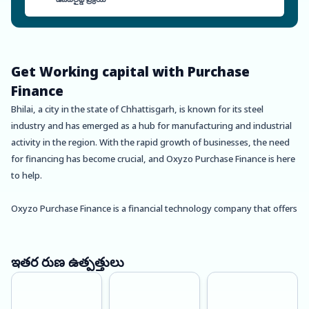
Get Working capital with Purchase
Finance
Bhilai, a city in the state of Chhattisgarh, is known for its steel
industry and has emerged as a hub for manufacturing and industrial
activity in the region. With the rapid growth of businesses, the need
for financing has become crucial, and Oxyzo Purchase Finance is here
to help.
Oxyzo Purchase Finance is a financial technology company that offers
collateral-free, hassle-free, and flexible financing solutions to
businesses in Bhilai. Our aim is to help small and medium-sized
enterprises (SMEs) improve their working capital cycles and grow their
ఇతర రుణ ఉత్పత్తులు
businesses.
One of the main benefits of using Oxyzo Purchase Finance is cheaper