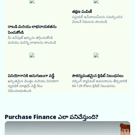
తక్షణ పంపిణీ
సప్లయర్ ఇన్‌వాయిస్‌లను సమర్పించిన
వెంటనే నిధులను పొందండి
రాబడి మరియు లాభదాయకతను
పెంచుకోండి
మీ ఇన్‌పుట్ ఖర్చును తగ్గించుకోండి
మరియు మరిన్ని లాభాలను పొందండి
వినియోగానికి అనుగుణంగా వడ్డీ
సౌకర్యవంతమైన క్రెడిట్ నిబంధనలు
ఖచ్చితమైన మొత్తం మరియు వినియోగ
వర్కింగ్ క్యాపిటల్ అవసరాలను తీర్చడానికి
వ్యవధికి మాత్రమే వడ్డీ రేటు
60-120 రోజుల క్రెడిట్ నిబంధనలు
విధించబడుతుంది
Purchase Finance ఎలా పనిచేస్తుంది?