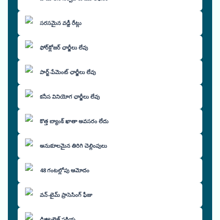
సరసమైన వడ్డీ రేట్లు
ఫోర్‌క్లోజర్ ఛార్జీలు లేవు
పార్ట్-పేమెంట్ ఛార్జీలు లేవు
కనీస వినియోగ ఛార్జీలు లేవు
కొత్త బ్యాంక్ ఖాతా అవసరం లేదు
అనుకూలమైన తిరిగి చెల్లింపులు
48 గంటల్లోపు ఆమోదం
వన్-టైమ్ ప్రాసెసింగ్ ఫీజు
డిజిటలైజ్డ్ ప్రక్రియ