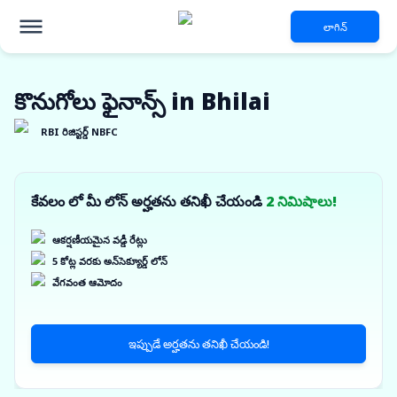
లాగిన్
కొనుగోలు ఫైనాన్స్ in Bhilai
RBI రిజిస్టర్డ్ NBFC
కేవలం లో మీ లోన్ అర్హతను తనిఖీ చేయండి
2 నిమిషాలు!
ఆకర్షణీయమైన వడ్డీ రేట్లు
5 కోట్ల వరకు అన్‌సెక్యూర్డ్ లోన్
వేగవంత ఆమోదం
ఇప్పుడే అర్హతను తనిఖీ చేయండి!