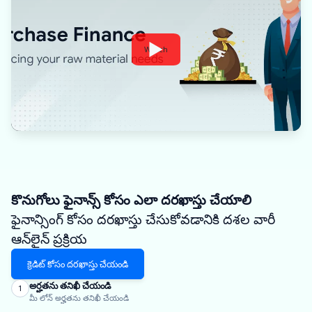
Watch
కొనుగోలు ఫైనాన్స్ కోసం ఎలా దరఖాస్తు చేయాలి
ఫైనాన్సింగ్ కోసం దరఖాస్తు చేసుకోవడానికి దశల వారీ
ఆన్‌లైన్ ప్రక్రియ
క్రెడిట్ కోసం దరఖాస్తు చేయండి
అర్హతను తనిఖీ చేయండి
1
మీ లోన్ అర్హతను తనిఖీ చేయండి