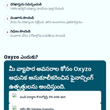
దరఖాస్తును సమర్పించండి
2
100% ఆన్‌లైన్ దరఖాస్తు ఫారమ్‌ను పూర్తి చేయండి
మంజూరు పొందండి
3
మేము మీ దరఖాస్తును విశ్లేషించి, తగిన మంజూరును ప్రతిపాదిస్తాము
నిధులు పొందండి
4
మంజూరు చేసిన 2 రోజుల్లోపు పంపిణీలను పొందండి
Oxyzo ఎందుకు?
మీ వ్యాపార అవసరాల కోసం Oxyzo
ఆధునిక అనుకూలీకరించిన ఫైనాన్సింగ్
ఉత్పత్తులను అందిస్తుంది.
ముడి పదార్థాల కొనుగోళ్లపై 3% వరకు ఆదా
హామీ లేని నిర్వహణ మూలధనం