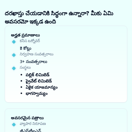
దరఖాస్తు చేయడానికి సిద్ధంగా ఉన్నారా? మీకు ఏమి
అవసరమో ఇక్కడ ఉంది
అర్హత ప్రమాణాలు
కనీస టర్నోవర్
₹3 కోట్లు
నిర్వహణ సంవత్సరాలు
3+ సంవత్సరాలు
సంస్థలు
పబ్లిక్ లిమిటెడ్
ప్రైవేట్ లిమిటెడ్
ఏకైక యాజమాన్యం
భాగస్వామ్యం
అవసరమైన పత్రాలు
వ్యాపార నిరూపణ
జీఎస్‌టీఐఎన్