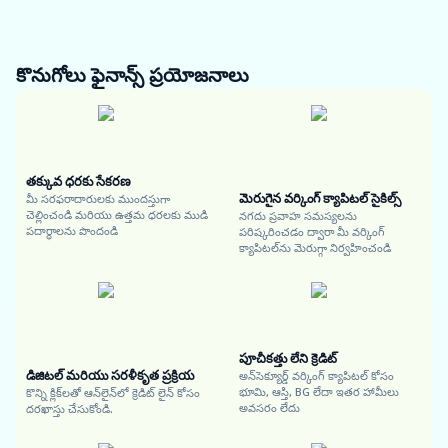
కొనుగోలు ఫైనాన్స్
ప్రయోజనాలు
తక్కువ ధరకు సేకరణ
మెరుగైన వర్కింగ్ క్యాపిటల్ సైకిల్స్
మీ సరఫరాదారులకు ముందస్తుగా
చెల్లించండి మరియు ఉత్తమ ధరలకు ముడి
నగదు ప్రవాహ సమస్యలను
పదార్థాలను పొందండి
పరిష్కరించడం ద్వారా మీ వర్కింగ్
క్యాపిటల్‌ను మెరుగ్గా నిర్వహించండి
పూచీకత్తు లేని క్రెడిట్
డిజిటల్ మరియు సరళీకృత ప్రక్రియ
అన్‌సెక్యూర్డ్ వర్కింగ్ క్యాపిటల్ కోసం
భూమి, ఆస్తి, BG లేదా ఇతర హామీలు
కొన్ని క్లిక్‌లతో ఆన్‌లైన్‌లో క్రెడిట్ లైన్ కోసం
అవసరం లేదు
దరఖాస్తు చేసుకోండి.