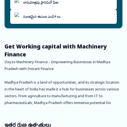
నామమాత్రపు ప్రాసెసింగ్ ఫీజు
సులభమైన ఈఎంఐ ఎంపಿಕలు
Get Working capital with Machinery
Finance
Oxyzo Machinery Finance – Empowering Businesses in Madhya
Pradesh with Instant Finance
Madhya Pradesh is a land of opportunities, and its strategic location
in the heart of India has made it a hub for businesses across various
sectors. From agriculture to manufacturing and from IT to
pharmaceuticals, Madhya Pradesh offers immense potential for
growth and profitability. However, to harness these opportunities,
businesses need adequate finance to invest in machinery and
equipment, which is where Oxyzo Machinery Finance comes in.
ఇతర రుణ ఉత్పత్తులు