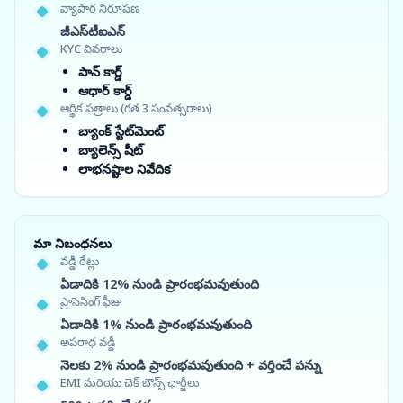
వ్యాపార నిరూపణ
జీఎస్‌టీఐఎన్
KYC వివరాలు
పాన్ కార్డ్
ఆధార్ కార్డ్
ఆర్థిక పత్రాలు (గత 3 సంవత్సరాలు)
బ్యాంక్ స్టేట్‌మెంట్
బ్యాలెన్స్ షీట్
లాభనష్టాల నివేదిక
మా నిబంధనలు
వడ్డీ రేట్లు
ఏడాదికి 12% నుండి ప్రారంభమవుతుంది
ప్రాసెసింగ్ ఫీజు
ఏడాదికి 1% నుండి ప్రారంభమవుతుంది
అపరాధ వడ్డీ
నెలకు 2% నుండి ప్రారంభమవుతుంది + వర్తించే పన్ను
EMI మరియు చెక్ బౌన్స్ ఛార్జీలు