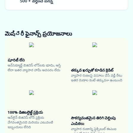
500 + వర్తించే పన్ను
మెషಿನరీ ఫైనాన్స్
ప్రయోజనాలు
షూరిటీ లేని
అన్‌సెక్యూర్డ్ బిజినెస్ లోన్‌లకు భూమి, ఆస్తి
తక్కువ ఖర్చుతో కూడిన క్రెడిట్
లేదా ఇతర వ్యాపార హామీ అవసరం లేదు
వ్యాపార రుణంపై వసూలు చేసే వడ్డీ రేటు
ఇతర రుణాల కంటే తక్కువగా ఉంటుంది
100% డిజిటలైజ్డ్ ప్రక్రియ
ఆన్‌లైన్ బిజినెస్ లోన్ ప్రక్రియ
సౌకర్యవంతమైన తిరిగి చెల్లింపు
వేగవంతమైనది మరియు ఎటువంటి
ఎంపికలు
ఇబ్బందులు లేనిది
వ్యాపార రుణాన్ని ఫ్లెక్సిబుల్ ఈఎంఐ