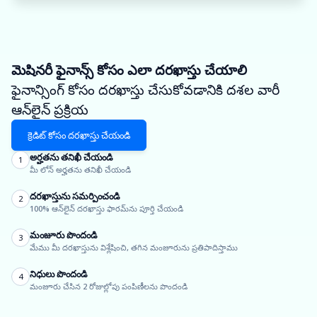
మెషినరీ ఫైనాన్స్ కోసం ఎలా దరఖాస్తు చేయాలి
ఫైనాన్సింగ్ కోసం దరఖాస్తు చేసుకోవడానికి దశల వారీ
ఆన్‌లైన్ ప్రక్రియ
క్రెడిట్ కోసం దరఖాస్తు చేయండి
అర్హతను తనిఖీ చేయండి
1
మీ లోన్ అర్హతను తనిఖీ చేయండి
దరఖాస్తును సమర్పించండి
2
100% ఆన్‌లైన్ దరఖాస్తు ఫారమ్‌ను పూర్తి చేయండి
మంజూరు పొందండి
3
మేము మీ దరఖాస్తును విశ్లేషించి, తగిన మంజూరును ప్రతిపాదిస్తాము
నిధులు పొందండి
4
మంజూరు చేసిన 2 రోజుల్లోపు పంపిణీలను పొందండి