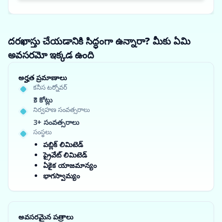
దరఖాస్తు చేయడానికి సిద్ధంగా ఉన్నారా? మీకు ఏమి
అవసరమో ఇక్కడ ఉంది
అర్హత ప్రమాణాలు
కనీస టర్నోవర్
₹3 కోట్లు
నిర్వహణ సంవత్సరాలు
3+ సంవత్సరాలు
సంస్థలు
పబ్లిక్ లిమిటెడ్
ప్రైవేట్ లిమిటెడ్
ఏకైక యాజమాన్యం
భాగస్వామ్యం
అవసరమైన పత్రాలు