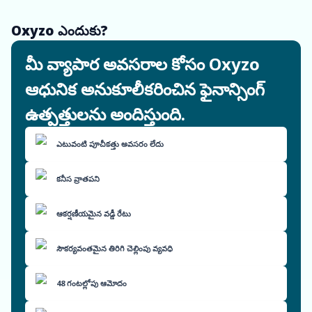
Oxyzo ఎందుకు?
మీ వ్యాపార అవసరాల కోసం Oxyzo
ఆధునిక అనుకూలీకరించిన ఫైనాన్సింగ్
ఉత్పత్తులను అందిస్తుంది.
ఎటువంటి పూచీకత్తు అవసరం లేదు
కనీస వ్రాతపని
ఆకర్షణీయమైన వడ్డీ రేటు
సౌకర్యవంతమైన తిరిగి చెల్లింపు వ్యవధి
48 గంటల్లోపు ఆమోదం