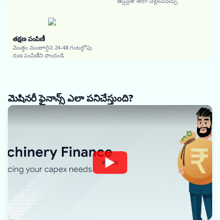
ఆప్షన్లతో తిరిగి చెల్లించవచ్చు
తక్షణ పంపిణీ
మొత్తం మంజూరైన 24-48 గంటల్లోపు
రుణ పంపిణీని పొందండి
మెషినరీ ఫైనాన్స్ ఎలా పనిచేస్తుంది?
Watch