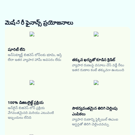
మెషಿನరీ ఫైనాన్స్
ప్రయోజనాలు
షూరిటీ లేని
అన్‌సెక్యూర్డ్ బిజినెస్ లోన్‌లకు భూమి, ఆస్తి
తక్కువ ఖర్చుతో కూడిన క్రెడిట్
లేదా ఇతర వ్యాపార హామీ అవసరం లేదు
వ్యాపార రుణంపై వసూలు చేసే వడ్డీ రేటు
ఇతర రుణాల కంటే తక్కువగా ఉంటుంది
100% డిజిటలైజ్డ్ ప్రక్రియ
ఆన్‌లైన్ బిజినెస్ లోన్ ప్రక్రియ
సౌకర్యవంతమైన తిరిగి చెల్లింపు
వేగవంతమైనది మరియు ఎటువంటి
ఎంపికలు
ఇబ్బందులు లేనిది
వ్యాపార రుణాన్ని ఫ్లెక్సిబుల్ ఈఎంఐ
ఆప్షన్లతో తిరిగి చెల్లించవచ్చు