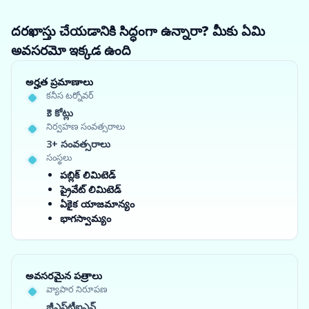
దరఖాస్తు చేయడానికి సిద్ధంగా ఉన్నారా? మీకు ఏమి
అవసరమో ఇక్కడ ఉంది
అర్హత ప్రమాణాలు
కనీస టర్నోవర్
₹3 కోట్లు
నిర్వహణ సంవత్సరాలు
3+ సంవత్సరాలు
సంస్థలు
పబ్లిక్ లిమిటెడ్
ప్రైవేట్ లిమిటెడ్
ఏకైక యాజమాన్యం
భాగస్వామ్యం
అవసరమైన పత్రాలు
వ్యాపార నిరూపణ
జీఎస్‌టీఐఎన్