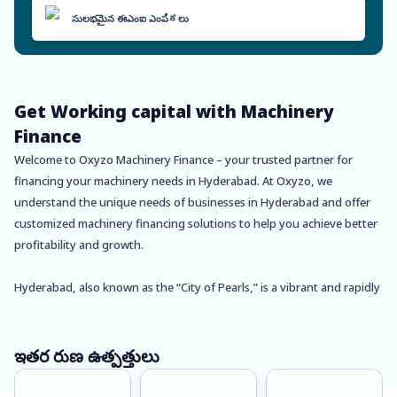
సులభమైన ఈఎంఐ ఎంపಿಕలు
Get Working capital with Machinery
Finance
Welcome to Oxyzo Machinery Finance – your trusted partner for
financing your machinery needs in Hyderabad. At Oxyzo, we
understand the unique needs of businesses in Hyderabad and offer
customized machinery financing solutions to help you achieve better
profitability and growth.
Hyderabad, also known as the “City of Pearls,” is a vibrant and rapidly
developing city in southern India. The city is home to many leading
industries, including IT, pharma, and manufacturing, making it a hub
for business and commerce. With a population of over 10 million
ఇతర రుణ ఉత్పత్తులు
people, Hyderabad is one of the largest and most diverse cities in
India, offering a thriving business ecosystem.