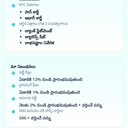
KYC వివరాలు
పాన్ కార్డ్
ఆధార్ కార్డ్
ఆర్థిక పత్రాలు (గత 3 సంవత్సరాలు)
బ్యాంక్ స్టేట్‌మెంట్
బ్యాలెన్స్ షీట్
లాభనష్టాల నివేదిక
మా నిబంధనలు
వడ్డీ రేట్లు
ఏడాదికి 12% నుండి ప్రారంభమవుతుంది
ప్రాసెసింగ్ ఫీజు
ఏడాదికి 1% నుండి ప్రారంభమవుతుంది
అపరాధ వడ్డీ
నెలకు 2% నుండి ప్రారంభమవుతుంది + వర్తించే పన్ను
EMI మరియు చెక్ బౌన్స్ ఛార్జీలు
500 + వర్తించే పన్ను