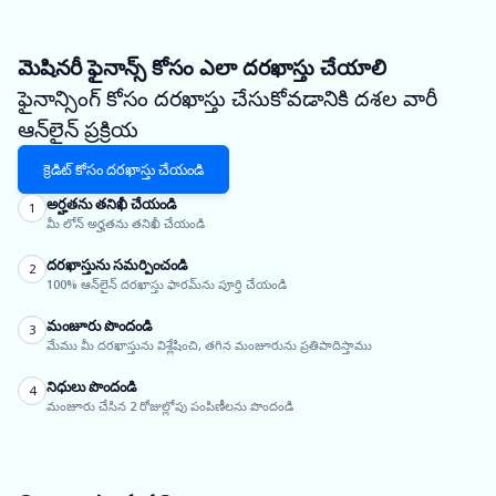
మెషినరీ ఫైనాన్స్ కోసం ఎలా దరఖాస్తు చేయాలి
ఫైనాన్సింగ్ కోసం దరఖాస్తు చేసుకోవడానికి దశల వారీ
ఆన్‌లైన్ ప్రక్రియ
క్రెడిట్ కోసం దరఖాస్తు చేయండి
అర్హతను తనిఖీ చేయండి
1
మీ లోన్ అర్హతను తనిఖీ చేయండి
దరఖాస్తును సమర్పించండి
2
100% ఆన్‌లైన్ దరఖాస్తు ఫారమ్‌ను పూర్తి చేయండి
మంజూరు పొందండి
3
మేము మీ దరఖాస్తును విశ్లేషించి, తగిన మంజూరును ప్రతిపాదిస్తాము
నిధులు పొందండి
4
మంజూరు చేసిన 2 రోజుల్లోపు పంపిణీలను పొందండి