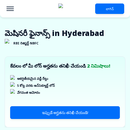
లాగిన్
మెషినరీ ఫైనాన్స్ in Hyderabad
RBI రిజిస్టర్డ్ NBFC
కేవలం లో మీ లోన్ అర్హతను తనిఖీ చేయండి
2 నిమిషాలు!
ఆకర్షణీయమైన వడ్డీ రేట్లు
5 కోట్ల వరకు అన్‌సెక్యూర్డ్ లోన్
వేగవంత ఆమోదం
ఇప్పుడే అర్హతను తనిఖీ చేయండి!