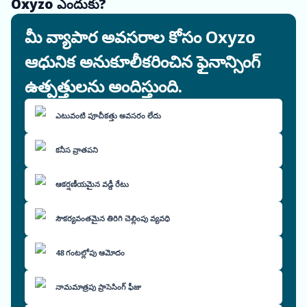
Oxyzo ఎందుకు?
మీ వ్యాపార అవసరాల కోసం Oxyzo
ఆధునిక అనుకూలీకరించిన ఫైనాన్సింగ్
ఉత్పత్తులను అందిస్తుంది.
ఎటువంటి పూచీకత్తు అవసరం లేదు
కనీస వ్రాతపని
ఆకర్షణీయమైన వడ్డీ రేటు
సౌకర్యవంతమైన తిరిగి చెల్లింపు వ్యవధి
48 గంటల్లోపు ఆమోదం
నామమాత్రపు ప్రాసెసింగ్ ఫీజు