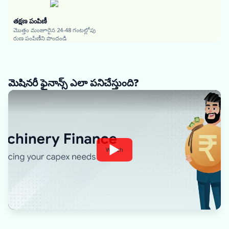
తక్షణ పంపిణీ
మొత్తం మంజూరైన 24-48 గంటల్లోపు
రుణ పంపిణీని పొందండి
మెషినరీ ఫైనాన్స్ ఎలా పనిచేస్తుంది?
Watch