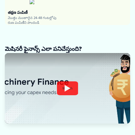
తక్షణ పంపిణీ
మొత్తం మంజూరైన 24-48 గంటల్లోపు
రుణ పంపిణీని పొందండి
మెషినరీ ఫైనాన్స్ ఎలా పనిచేస్తుంది?
Watch