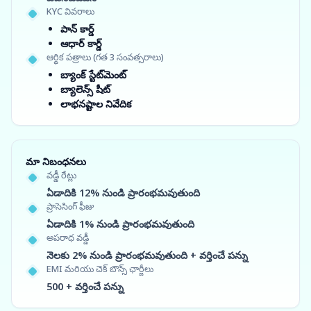
KYC వివరాలు
పాన్ కార్డ్
ఆధార్ కార్డ్
ఆర్థిక పత్రాలు (గత 3 సంవత్సరాలు)
బ్యాంక్ స్టేట్‌మెంట్
బ్యాలెన్స్ షీట్
లాభనష్టాల నివేదిక
మా నిబంధనలు
వడ్డీ రేట్లు
ఏడాదికి 12% నుండి ప్రారంభమవుతుంది
ప్రాసెసింగ్ ఫీజు
ఏడాదికి 1% నుండి ప్రారంభమవుతుంది
అపరాధ వడ్డీ
నెలకు 2% నుండి ప్రారంభమవుతుంది + వర్తించే పన్ను
EMI మరియు చెక్ బౌన్స్ ఛార్జీలు
500 + వర్తించే పన్ను