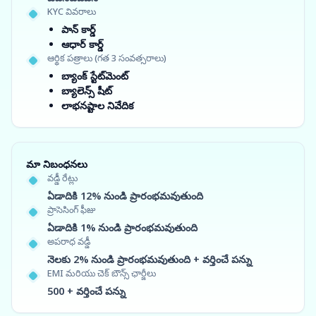
KYC వివరాలు
పాన్ కార్డ్
ఆధార్ కార్డ్
ఆర్థిక పత్రాలు (గత 3 సంవత్సరాలు)
బ్యాంక్ స్టేట్‌మెంట్
బ్యాలెన్స్ షీట్
లాభనష్టాల నివేదిక
మా నిబంధనలు
వడ్డీ రేట్లు
ఏడాదికి 12% నుండి ప్రారంభమవుతుంది
ప్రాసెసింగ్ ఫీజు
ఏడాదికి 1% నుండి ప్రారంభమవుతుంది
అపరాధ వడ్డీ
నెలకు 2% నుండి ప్రారంభమవుతుంది + వర్తించే పన్ను
EMI మరియు చెక్ బౌన్స్ ఛార్జీలు
500 + వర్తించే పన్ను