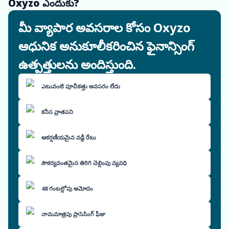
Oxyzo ఎందుకు?
మీ వ్యాపార అవసరాల కోసం Oxyzo
ఆధునిక అనుకూలీకరించిన ఫైనాన్సింగ్
ఉత్పత్తులను అందిస్తుంది.
ఎటువంటి పూచీకత్తు అవసరం లేదు
కనీస వ్రాతపని
ఆకర్షణీయమైన వడ్డీ రేటు
సౌకర్యవంతమైన తిరిగి చెల్లింపు వ్యవధి
48 గంటల్లోపు ఆమోదం
నామమాత్రపు ప్రాసెసింగ్ ఫీజు