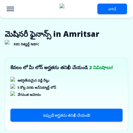
లాగిన్
మెషినరీ ఫైనాన్స్ in Amritsar
RBI రిజిస్టర్డ్ NBFC
కేవలం లో మీ లోన్ అర్హతను తనిఖీ చేయండి
2 నిమిషాలు!
ఆకర్షణీయమైన వడ్డీ రేట్లు
5 కోట్ల వరకు అన్‌సెక్యూర్డ్ లోన్
వేగవంత ఆమోదం
ఇప్పుడే అర్హతను తనిఖీ చేయండి!