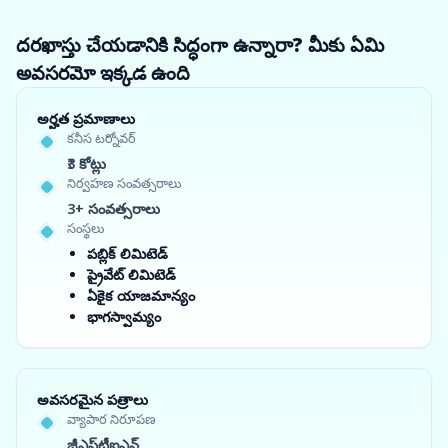
దరఖాస్తు చేయడానికి సిద్ధంగా ఉన్నారా? మీకు ఏమి
అవసరమో ఇక్కడ ఉంది
అర్హత ప్రమాణాలు
కనీస టర్నోవర్
₹3 కోట్లు
నిర్వహణ సంవత్సరాలు
3+ సంవత్సరాలు
సంస్థలు
పబ్లిక్ లిమిటెడ్
ప్రైవేట్ లిమిటెడ్
ఏకైక యాజమాన్యం
భాగస్వామ్యం
అవసరమైన పత్రాలు
వ్యాపార నిరూపణ
జీఎస్‌టీఐఎన్