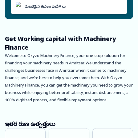
సులభమైన ఈఎంఐ ఎంపಿಕలు
Get Working capital with Machinery
Finance
Welcome to Oxyzo Machinery Finance, your one-stop solution for
financing your machinery needs in Amritsar. We understand the
challenges businesses face in Amritsar when it comes to machinery
finance, and we’re here to help you overcome them. With Oxyzo
Machinery Finance, you can get the machinery you need to grow your
business while enjoying better profitability, instant disbursement, a
100% digitized process, and flexible repayment options.
Amritsar is a city rich in culture, history, and business opportunities.
As the second-largest city in Punjab, Amritsar has been a hub of trade
ఇతర రుణ ఉత్పత్తులు
and commerce for centuries. Today, the city is home to a vibrant
industrial sector, with businesses ranging from small-scale industries