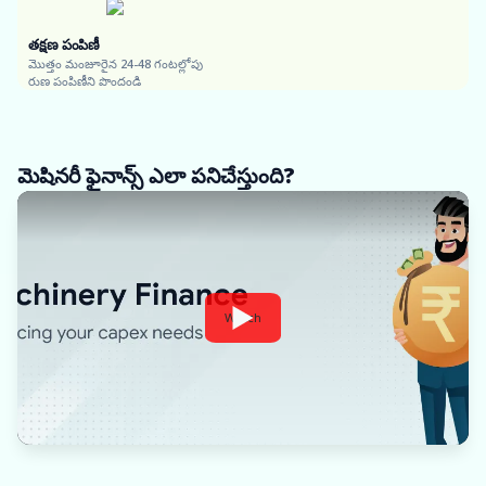
తక్షణ పంపిణీ
మొత్తం మంజూరైన 24-48 గంటల్లోపు
రుణ పంపిణీని పొందండి
మెషినరీ ఫైనాన్స్ ఎలా పనిచేస్తుంది?
Watch