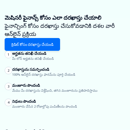
మెషినరీ ఫైనాన్స్ కోసం ఎలా దరఖాస్తు చేయాలి
ఫైనాన్సింగ్ కోసం దరఖాస్తు చేసుకోవడానికి దశల వారీ
ఆన్‌లైన్ ప్రక్రియ
క్రెడిట్ కోసం దరఖాస్తు చేయండి
అర్హతను తనిఖీ చేయండి
1
మీ లోన్ అర్హతను తనిఖీ చేయండి
దరఖాస్తును సమర్పించండి
2
100% ఆన్‌లైన్ దరఖాస్తు ఫారమ్‌ను పూర్తి చేయండి
మంజూరు పొందండి
3
మేము మీ దరఖాస్తును విశ్లేషించి, తగిన మంజూరును ప్రతిపాదిస్తాము
నిధులు పొందండి
4
మంజూరు చేసిన 2 రోజుల్లోపు పంపిణీలను పొందండి