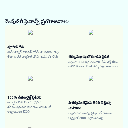
మెషಿನరీ ఫైనాన్స్
ప్రయోజనాలు
షూరిటీ లేని
అన్‌సెక్యూర్డ్ బిజినెస్ లోన్‌లకు భూమి, ఆస్తి
తక్కువ ఖర్చుతో కూడిన క్రెడిట్
లేదా ఇతర వ్యాపార హామీ అవసరం లేదు
వ్యాపార రుణంపై వసూలు చేసే వడ్డీ రేటు
ఇతర రుణాల కంటే తక్కువగా ఉంటుంది
100% డిజిటలైజ్డ్ ప్రక్రియ
ఆన్‌లైన్ బిజినెస్ లోన్ ప్రక్రియ
సౌకర్యవంతమైన తిరిగి చెల్లింపు
వేగవంతమైనది మరియు ఎటువంటి
ఎంపికలు
ఇబ్బందులు లేనిది
వ్యాపార రుణాన్ని ఫ్లెక్సిబుల్ ఈఎంఐ
ఆప్షన్లతో తిరిగి చెల్లించవచ్చు