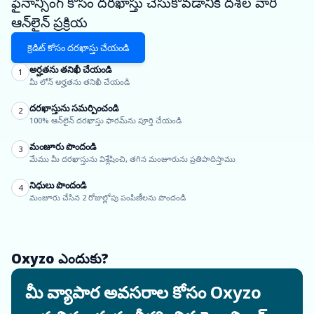
ఫైనాన్సింగ్ కోసం దరఖాస్తు చేసుకోవడానికి దశల వారీ
ఆన్‌లైన్ ప్రక్రియ
క్రెడిట్ కోసం దరఖాస్తు చేయండి
అర్హతను తనిఖీ చేయండి
1
మీ లోన్ అర్హతను తనిఖీ చేయండి
దరఖాస్తును సమర్పించండి
2
100% ఆన్‌లైన్ దరఖాస్తు ఫారమ్‌ను పూర్తి చేయండి
మంజూరు పొందండి
3
మేము మీ దరఖాస్తును విశ్లేషించి, తగిన మంజూరును ప్రతిపాదిస్తాము
నిధులు పొందండి
4
మంజూరు చేసిన 2 రోజుల్లోపు పంపిణీలను పొందండి
Oxyzo ఎందుకు?
మీ వ్యాపార అవసరాల కోసం Oxyzo