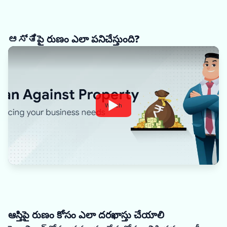
ಆಸ್ತಿపై రుణం ఎలా పనిచేస్తుంది?
Watch
ఆస్తిపై రుణం కోసం ఎలా దరఖాస్తు చేయాలి