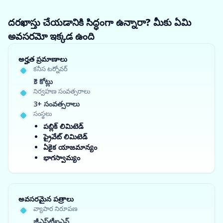
దరఖాస్తు చేయడానికి సిద్ధంగా ఉన్నారా? మీకు ఏమి
అవసరమో ఇక్కడ ఉంది
అర్హత ప్రమాణాలు
కనీస టర్నోవర్
₹3 కోట్లు
నిర్వహణ సంవత్సరాలు
3+ సంవత్సరాలు
సంస్థలు
పబ్లిక్ లిమిటెడ్
ప్రైవేట్ లిమిటెడ్
ఏకైక యాజమాన్యం
భాగస్వామ్యం
అవసరమైన పత్రాలు
వ్యాపార నిరూపణ
జీఎస్‌టీఐఎన్