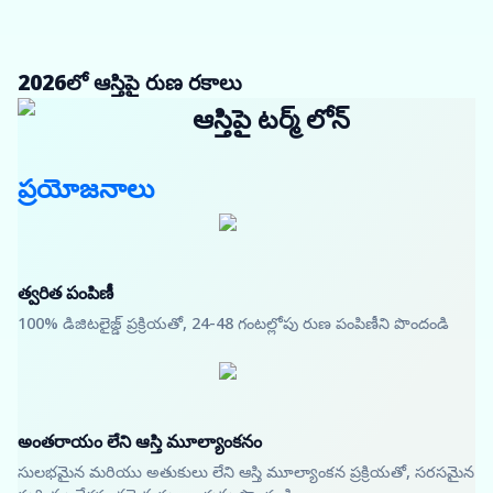
2026లో ఆస్తిపై రుణ రకాలు
ఆస్తిపై టర్మ్ లోన్
ప్రయోజనాలు
త్వరిత పంపిణీ
100% డిజిటలైజ్డ్ ప్రక్రియతో, 24-48 గంటల్లోపు రుణ పంపిణీని పొందండి
అంతరాయం లేని ఆస్తి మూల్యాంకనం
సులభమైన మరియు అతుకులు లేని ఆస్తి మూల్యాంకన ప్రక్రియతో, సరసమైన