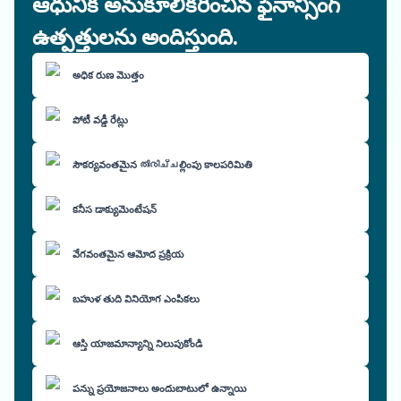
ఆధునిక అనుకూలీకరించిన ఫైనాన్సింగ్
ఉత్పత్తులను అందిస్తుంది.
అధిక రుణ మొత్తం
పోటీ వడ్డీ రేట్లు
సౌకర్యవంతమైన തിരിച്ചల్లింపు కాలపరిమితి
కనీస డాక్యుమెంటేషన్
వేగవంతమైన ఆమోద ప్రక్రియ
బహుళ తుది వినియోగ ఎంపికలు
ఆస్తి యాజమాన్యాన్ని నిలుపుకోండి
పన్ను ప్రయోజనాలు అందుబాటులో ఉన్నాయి