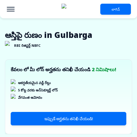
లాగిన్
ఆస్తిపై రుణం in Gulbarga
RBI రిజిస్టర్డ్ NBFC
కేవలం లో మీ లోన్ అర్హతను తనిఖీ చేయండి
2 నిమిషాలు!
ఆకర్షణీయమైన వడ్డీ రేట్లు
5 కోట్ల వరకు అన్‌సెక్యూర్డ్ లోన్
వేగవంత ఆమోదం
ఇప్పుడే అర్హతను తనిఖీ చేయండి!