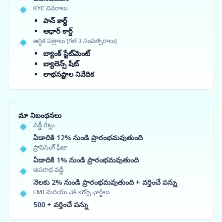
KYC వివరాలు
పాన్ కార్డ్
ఆధార్ కార్డ్
ఆర్థిక పత్రాలు (గత 3 సంవత్సరాలు)
బ్యాంక్ స్టేట్‌మెంట్
బ్యాలెన్స్ షీట్
లాభనష్టాల నివేదిక
మా నిబంధనలు
వడ్డీ రేట్లు
ఏడాదికి 12% నుండి ప్రారంభమవుతుంది
ప్రాసెసింగ్ ఫీజు
ఏడాదికి 1% నుండి ప్రారంభమవుతుంది
అపరాధ వడ్డీ
నెలకు 2% నుండి ప్రారంభమవుతుంది + వర్తించే పన్ను
EMI మరియు చెక్ బౌన్స్ ఛార్జీలు
500 + వర్తించే పన్ను