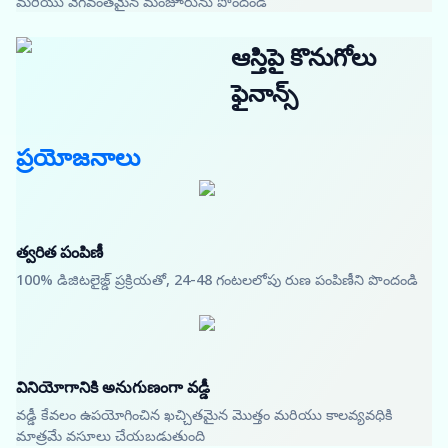
మరియు వేగవంతమైన మంజూరును పొందండి
ఆస్తిపై కొనుగోలు
ఫైనాన్స్
ప్రయోజనాలు
త్వరిత పంపిణీ
100% డిజిటలైజ్డ్ ప్రక్రియతో, 24-48 గంటలలోపు రుణ పంపిణీని పొందండి
వినియోగానికి అనుగుణంగా వడ్డీ
వడ్డీ కేవలం ఉపయోగించిన ఖచ్చితమైన మొత్తం మరియు కాలవ్యవధికి
మాత్రమే వసూలు చేయబడుతుంది