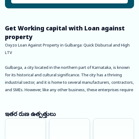
Get Working capital with Loan against
property
Oxyzo Loan Against Property in Gulbarga: Quick Disbursal and High
LTV
Gulbarga, a city located in the northern part of Karnataka, is known
for its historical and cultural significance. The city has a thriving
industrial sector, and it is home to several manufacturers, contractors,
and SMEs. However, like any other business, these enterprises require
capital to expand and grow. In such cases, Loan Against Property
(LAP) is an excellent option to meet the financial needs of these
businesses.
ఇతర రుణ ఉత్పత్తులు
Oxyzo, a leading non-banking financial company (NBFC), offers LAP in
Gulbarga to manufacturers, contractors, and SMEs. The company