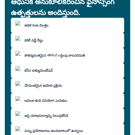
ఆధునిక అనుకూలీకరించిన ఫైనాన్సింగ్
ఉత్పత్తులను అందిస్తుంది.
అధిక రుణ మొత్తం
పోటీ వడ్డీ రేట్లు
సౌకర్యవంతమైన തിരിച്ചల్లింపు కాలపరిమితి
కనీస డాక్యుమెంటేషన్
వేగవంతమైన ఆమోద ప్రక్రియ
బహుళ తుది వినియోగ ఎంపికలు
ఆస్తి యాజమాన్యాన్ని నిలుపుకోండి
పన్ను ప్రయోజనాలు అందుబాటులో ఉన్నాయి