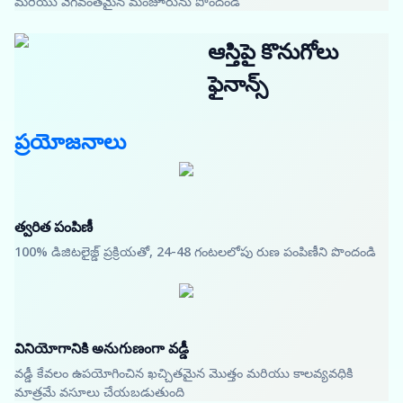
మరియు వేగవంతమైన మంజూరును పొందండి
ఆస్తిపై కొనుగోలు
ఫైనాన్స్
ప్రయోజనాలు
త్వరిత పంపిణీ
100% డిజిటలైజ్డ్ ప్రక్రియతో, 24-48 గంటలలోపు రుణ పంపిణీని పొందండి
వినియోగానికి అనుగుణంగా వడ్డీ
వడ్డీ కేవలం ఉపయోగించిన ఖచ్చితమైన మొత్తం మరియు కాలవ్యవధికి
మాత్రమే వసూలు చేయబడుతుంది