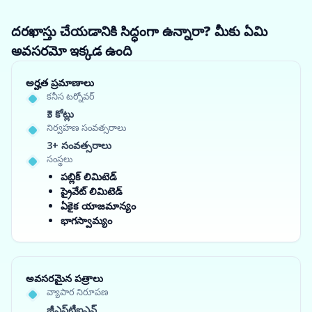
దరఖాస్తు చేయడానికి సిద్ధంగా ఉన్నారా? మీకు ఏమి
అవసరమో ఇక్కడ ఉంది
అర్హత ప్రమాణాలు
కనీస టర్నోవర్
₹3 కోట్లు
నిర్వహణ సంవత్సరాలు
3+ సంవత్సరాలు
సంస్థలు
పబ్లిక్ లిమిటెడ్
ప్రైవేట్ లిమిటెడ్
ఏకైక యాజమాన్యం
భాగస్వామ్యం
అవసరమైన పత్రాలు
వ్యాపార నిరూపణ
జీఎస్‌టీఐఎన్