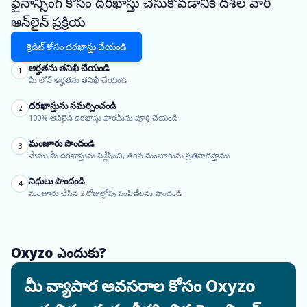
ఫైనాన్సింగ్ కోసం దరఖాస్తు చేసుకోవడానికి దశల వారీ
ఆన్‌లైన్ ప్రక్రియ
క్రెడిట్ కోసం దరఖాస్తు చేయండి
అర్హతను తనిఖీ చేయండి
1
మీ లోన్ అర్హతను తనిఖీ చేయండి
దరఖాస్తును సమర్పించండి
2
100% ఆన్‌లైన్ దరఖాస్తు ఫారమ్‌ను పూర్తి చేయండి
మంజూరు పొందండి
3
మేము మీ దరఖాస్తును విశ్లేషించి, తగిన మంజూరును ప్రతిపాదిస్తాము
నిధులు పొందండి
4
మంజూరు చేసిన 2 రోజుల్లోపు పంపిణీలను పొందండి
Oxyzo ఎందుకు?
మీ వ్యాపార అవసరాల కోసం Oxyzo