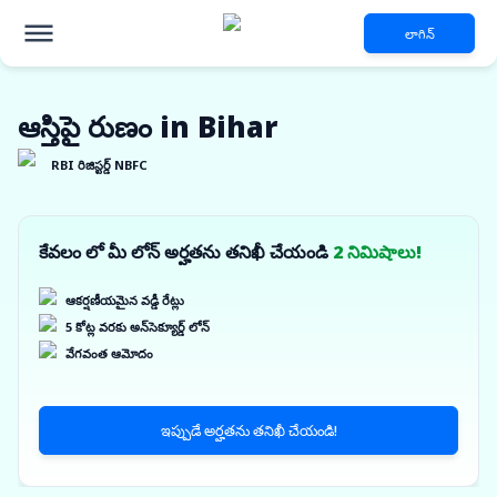
లాగిన్
ఆస్తిపై రుణం in Bihar
RBI రిజిస్టర్డ్ NBFC
కేవలం లో మీ లోన్ అర్హతను తనిఖీ చేయండి
2 నిమిషాలు!
ఆకర్షణీయమైన వడ్డీ రేట్లు
5 కోట్ల వరకు అన్‌సెక్యూర్డ్ లోన్
వేగవంత ఆమోదం
ఇప్పుడే అర్హతను తనిఖీ చేయండి!