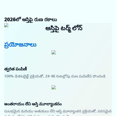
2026లో ఆస్తిపై రుణ రకాలు
ఆస్తిపై టర్మ్ లోన్
ప్రయోజనాలు
త్వరిత పంపిణీ
100% డిజిటలైజ్డ్ ప్రక్రియతో, 24-48 గంటల్లోపు రుణ పంపిణీని పొందండి
అంతరాయం లేని ఆస్తి మూల్యాంకనం
సులభమైన మరియు అతుకులు లేని ఆస్తి మూల్యాంకన ప్రక్రియతో, సరసమైన