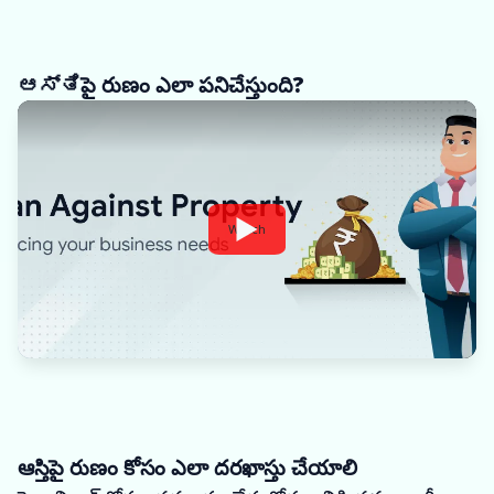
ಆಸ್ತಿపై రుణం ఎలా పనిచేస్తుంది?
Watch
ఆస్తిపై రుణం కోసం ఎలా దరఖాస్తు చేయాలి