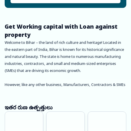
Get Working capital with Loan against
property
Welcome to Bihar – the land of rich culture and heritage! Located in
the eastern part of India, Bihar is known for its historical significance
and natural beauty. The state is home to numerous manufacturing
industries, contractors, and small and medium-sized enterprises
(SMEs) that are driving its economic growth.
However, like any other business, Manufacturers, Contractors & SMEs
in Bihar may require funds for various purposes such as expanding
their operations, purchasing new machinery or equipment, or
meeting working capital requirements. In such scenarios, Loan
ఇతర రుణ ఉత్పత్తులు
Against Property (LAP) can be a perfect solution.
Oxyzo is one of the leading lenders providing Loan Against Property