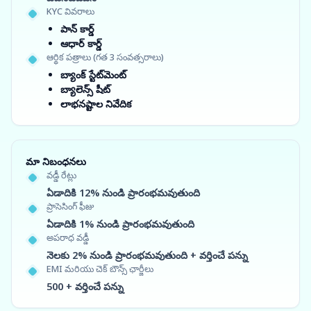
KYC వివరాలు
పాన్ కార్డ్
ఆధార్ కార్డ్
ఆర్థిక పత్రాలు (గత 3 సంవత్సరాలు)
బ్యాంక్ స్టేట్‌మెంట్
బ్యాలెన్స్ షీట్
లాభనష్టాల నివేదిక
మా నిబంధనలు
వడ్డీ రేట్లు
ఏడాదికి 12% నుండి ప్రారంభమవుతుంది
ప్రాసెసింగ్ ఫీజు
ఏడాదికి 1% నుండి ప్రారంభమవుతుంది
అపరాధ వడ్డీ
నెలకు 2% నుండి ప్రారంభమవుతుంది + వర్తించే పన్ను
EMI మరియు చెక్ బౌన్స్ ఛార్జీలు
500 + వర్తించే పన్ను