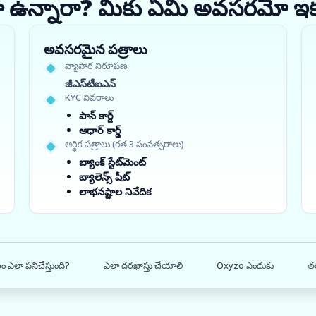
ధంగా ఉన్నారా? మీకు ఏమి అవసరమో ఇ
అవసరమైన పత్రాలు
వ్యాపార నిరూపణ
జీఎస్‌టీఐఎన్
KYC వివరాలు
పాన్ కార్డ్
ఆధార్ కార్డ్
ఆర్థిక పత్రాలు (గత 3 సంవత్సరాలు)
బ్యాంక్ స్టేట్‌మెంట్
బ్యాలెన్స్ షీట్
లాభనష్టాల నివేదిక
ం ఎలా పనిచేస్తుంది?
ఎలా దరఖాస్తు చేయాలి
Oxyzo ఎందుకు
తర