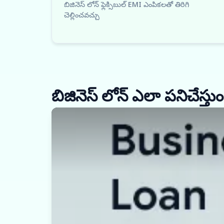
బిజినెస్ లోన్ ఫ్లెక్సిబుల్ EMI ఎంపికలతో తిరిగి
చెల్లించవచ్చు
బిజినెస్ లోన్ ఎలా పనిచేస్తు