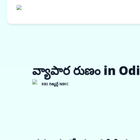
వ్యాపార రుణం in Od
RBI రిజిస్టర్డ్ NBFC