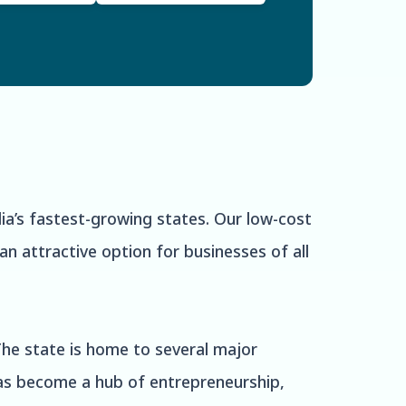
dia’s fastest-growing states. Our low-cost
n attractive option for businesses of all
 The state is home to several major
 has become a hub of entrepreneurship,