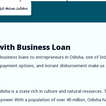
ైన ఈఎంఐ ఎంపికలు
with Business Loan
 business loans to entrepreneurs in Odisha, one of In
repayment options, and instant disbursement make us a
isha is a state rich in culture and natural resources.
d power. With a population of over 40 million, Odisha