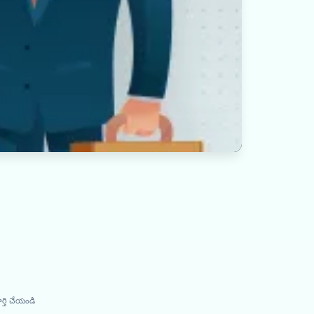
ర్తి చేయండి