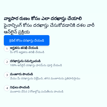
వ్యాపార రుణం కోసం ఎలా దరఖాస్తు చేయాలి
ఫైనాన్సింగ్ కోసం దరఖాస్తు చేసుకోవడానికి దశల వారీ
ఆన్‌లైన్ ప్రక్రియ
క్రెడిట్ కోసం దరఖాస్తు చేయండి
అర్హతను తనిఖీ చేయండి
1
మీ లోన్ అర్హతను తనిఖీ చేయండి
దరఖాస్తును సమర్పించండి
2
100% ఆన్‌లైన్ దరఖాస్తు ఫారమ్‌ను పూర్తి చేయండి
మంజూరు పొందండి
3
మేము మీ దరఖాస్తును విశ్లేషించి, తగిన మంజూరును ప్రతిపాదిస్తాము
నిధులు పొందండి
4
మంజూరు చేసిన 2 రోజుల్లోపు పంపిణీలను పొందండి