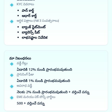
KYC వివరాలు
పాన్ కార్డ్
ఆధార్ కార్డ్
ఆర్థిక పత్రాలు (గత 3 సంవత్సరాలు)
బ్యాంక్ స్టేట్‌మెంట్
బ్యాలెన్స్ షీట్
లాభనష్టాల నివేదిక
మా నిబంధనలు
వడ్డీ రేట్లు
ఏడాదికి 12% నుండి ప్రారంభమవుతుంది
ప్రాసెసింగ్ ఫీజు
ఏడాదికి 1% నుండి ప్రారంభమవుతుంది
అపరాధ వడ్డీ
నెలకు 2% నుండి ప్రారంభమవుతుంది + వర్తించే పన్ను
EMI మరియు చెక్ బౌన్స్ ఛార్జీలు
500 + వర్తించే పన్ను