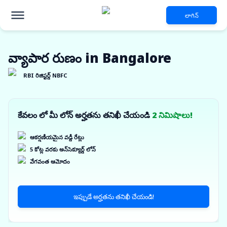
లాగిన్
వ్యాపార రుణం in Bangalore
RBI రిజిస్టర్డ్ NBFC
కేవలం లో మీ లోన్ అర్హతను తనిఖీ చేయండి
2 నిమిషాలు!
ఆకర్షణీయమైన వడ్డీ రేట్లు
5 కోట్ల వరకు అన్‌సెక్యూర్డ్ లోన్
వేగవంత ఆమోదం
ఇప్పుడే అర్హతను తనిఖీ చేయండి!