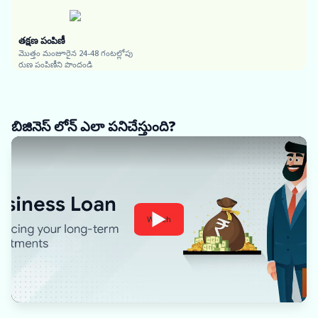
తక్షణ పంపిణీ
మొత్తం మంజూరైన 24-48 గంటల్లోపు
రుణ పంపిణీని పొందండి
బిజినెస్ లోన్ ఎలా పనిచేస్తుంది?
Watch