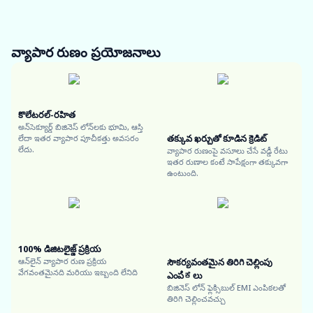
వ్యాపార రుణం
ప్రయోజనాలు
కొలేటరల్-రహిత
అన్‌సెక్యూర్డ్ బిజినెస్ లోన్‌లకు భూమి, ఆస్తి
తక్కువ ఖర్చుతో కూడిన క్రెడిట్
లేదా ఇతర వ్యాపార పూచీకత్తు అవసరం
లేదు.
వ్యాపార రుణంపై వసూలు చేసే వడ్డీ రేటు
ఇతర రుణాల కంటే సాపేక్షంగా తక్కువగా
ఉంటుంది.
100% డిజిటలైజ్డ్ ప్రక్రియ
ఆన్‌లైన్ వ్యాపార రుణ ప్రక్రియ
సౌకర్యవంతమైన తిరిగి చెల్లింపు
వేగవంతమైనది మరియు ఇబ్బంది లేనిది
ఎంపಿಕలు
బిజినెస్ లోన్ ఫ్లెక్సిబుల్ EMI ఎంపికలతో
తిరిగి చెల్లించవచ్చు