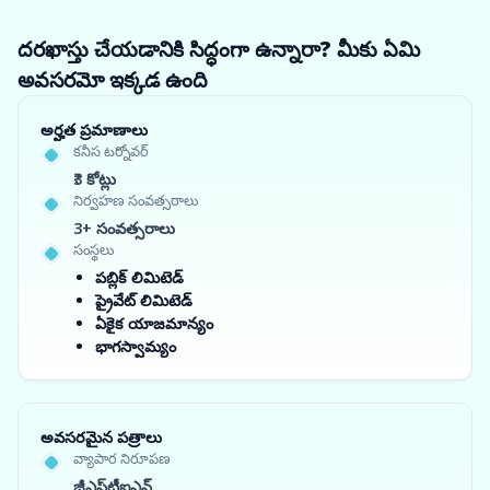
దరఖాస్తు చేయడానికి సిద్ధంగా ఉన్నారా? మీకు ఏమి
అవసరమో ఇక్కడ ఉంది
అర్హత ప్రమాణాలు
కనీస టర్నోవర్
₹3 కోట్లు
నిర్వహణ సంవత్సరాలు
3+ సంవత్సరాలు
సంస్థలు
పబ్లిక్ లిమిటెడ్
ప్రైవేట్ లిమిటెడ్
ఏకైక యాజమాన్యం
భాగస్వామ్యం
అవసరమైన పత్రాలు
వ్యాపార నిరూపణ
జీఎస్‌టీఐఎన్