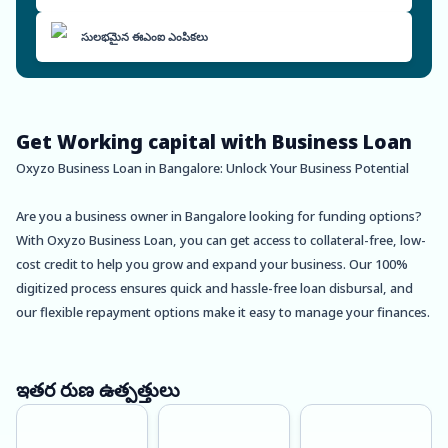
సులభమైన ఈఎంఐ ఎంపికలు
Get Working capital with Business Loan
Oxyzo Business Loan in Bangalore: Unlock Your Business Potential
Are you a business owner in Bangalore looking for funding options?
With Oxyzo Business Loan, you can get access to collateral-free, low-
cost credit to help you grow and expand your business. Our 100%
digitized process ensures quick and hassle-free loan disbursal, and
our flexible repayment options make it easy to manage your finances.
But before we dive into the benefits of Oxyzo Business Loan, let’s
take a quick look at Bangalore.
ఇతర రుణ ఉత్పత్తులు
About Bangalore