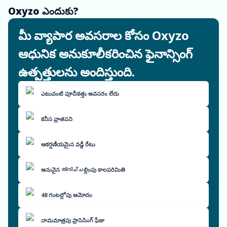
Oxyzo ఎందుకు?
మీ వ్యాపార అవసరాల కోసం Oxyzo
ఆధునిక అనుకూలీకరించిన ఫైనాన్సింగ్
ఉత్పత్తులను అందిస్తుంది.
ఎటువంటి పూచీకత్తు అవసరం లేదు
కనీస వ్రాతపని
ఆకర్షణీయమైన వడ్డీ రేటు
అనువైన തിരിച്ചల్లింపు కాలపరిమితి
48 గంటల్లోపు ఆమోదం
నామమాత్రపు ప్రాసెసింగ్ ఫీజు