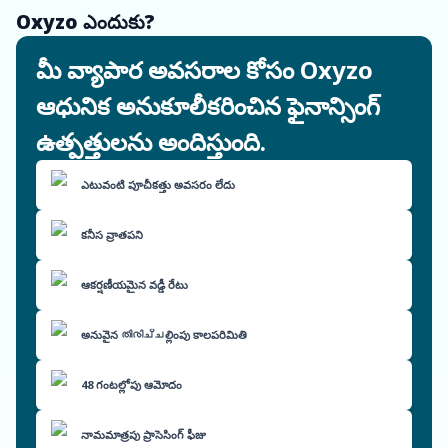
Oxyzo ఎందుకు?
మీ వ్యాపార అవసరాల కోసం Oxyzo
ఆధునిక అనుకూలీకరించిన ఫైనాన్సింగ్
ఉత్పత్తులను అందిస్తుంది.
ఎటువంటి పూచీకత్తు అవసరం లేదు
కనీస వ్రాతపని
ఆకర్షణీయమైన వడ్డీ రేటు
అనువైన തിരിച്ചల్లింపు కాలపరిమితి
48 గంటల్లోపు ఆమోదం
నామమాత్రపు ప్రాసెసింగ్ ఫీజు