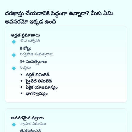
దరఖాస్తు చేయడానికి సిద్ధంగా ఉన్నారా? మీకు ఏమి
అవసరమో ఇక్కడ ఉంది
అర్హత ప్రమాణాలు
కనీస టర్నోవర్
₹3 కోట్లు
నిర్వహణ సంవత్సరాలు
3+ సంవత్సరాలు
సంస్థలు
పబ్లిక్ లిమిటెడ్
ప్రైవేట్ లిమిటెడ్
ఏకైక యాజమాన్యం
భాగస్వామ్యం
అవసరమైన పత్రాలు
వ్యాపార నిరూపణ
జీఎస్‌టీఐఎన్