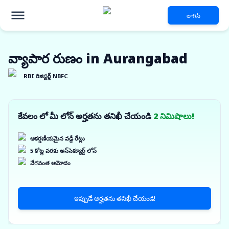
లాగిన్
వ్యాపార రుణం in Aurangabad
RBI రిజిస్టర్డ్ NBFC
కేవలం లో మీ లోన్ అర్హతను తనిఖీ చేయండి
2 నిమిషాలు!
ఆకర్షణీయమైన వడ్డీ రేట్లు
5 కోట్ల వరకు అన్‌సెక్యూర్డ్ లోన్
వేగవంత ఆమోదం
ఇప్పుడే అర్హతను తనిఖీ చేయండి!