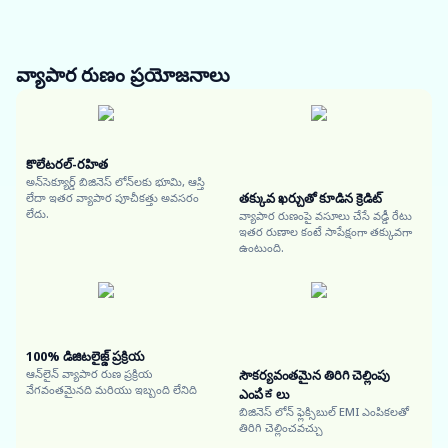
వ్యాపార రుణం
ప్రయోజనాలు
కొలేటరల్-రహిత
అన్‌సెక్యూర్డ్ బిజినెస్ లోన్‌లకు భూమి, ఆస్తి
తక్కువ ఖర్చుతో కూడిన క్రెడిట్
లేదా ఇతర వ్యాపార పూచీకత్తు అవసరం
లేదు.
వ్యాపార రుణంపై వసూలు చేసే వడ్డీ రేటు
ఇతర రుణాల కంటే సాపేక్షంగా తక్కువగా
ఉంటుంది.
100% డిజిటలైజ్డ్ ప్రక్రియ
ఆన్‌లైన్ వ్యాపార రుణ ప్రక్రియ
సౌకర్యవంతమైన తిరిగి చెల్లింపు
వేగవంతమైనది మరియు ఇబ్బంది లేనిది
ఎంపಿಕలు
బిజినెస్ లోన్ ఫ్లెక్సిబుల్ EMI ఎంపికలతో
తిరిగి చెల్లించవచ్చు