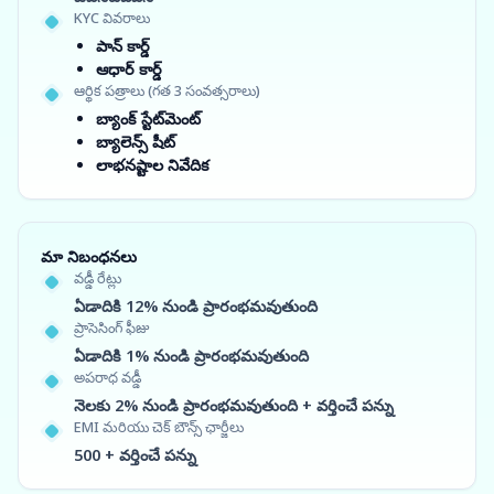
KYC వివరాలు
పాన్ కార్డ్
ఆధార్ కార్డ్
ఆర్థిక పత్రాలు (గత 3 సంవత్సరాలు)
బ్యాంక్ స్టేట్‌మెంట్
బ్యాలెన్స్ షీట్
లాభనష్టాల నివేదిక
మా నిబంధనలు
వడ్డీ రేట్లు
ఏడాదికి 12% నుండి ప్రారంభమవుతుంది
ప్రాసెసింగ్ ఫీజు
ఏడాదికి 1% నుండి ప్రారంభమవుతుంది
అపరాధ వడ్డీ
నెలకు 2% నుండి ప్రారంభమవుతుంది + వర్తించే పన్ను
EMI మరియు చెక్ బౌన్స్ ఛార్జీలు
500 + వర్తించే పన్ను