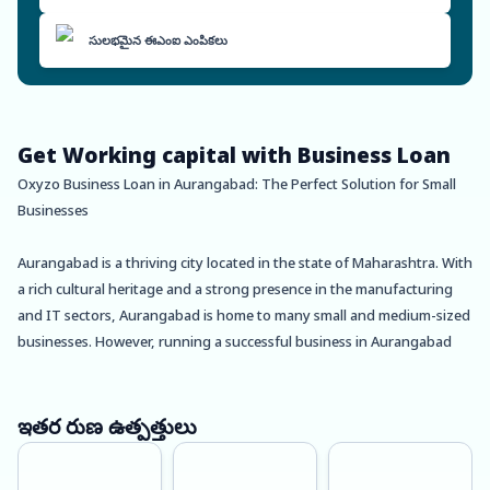
సులభమైన ఈఎంఐ ఎంపికలు
Get Working capital with Business Loan
Oxyzo Business Loan in Aurangabad: The Perfect Solution for Small
Businesses
Aurangabad is a thriving city located in the state of Maharashtra. With
a rich cultural heritage and a strong presence in the manufacturing
and IT sectors, Aurangabad is home to many small and medium-sized
businesses. However, running a successful business in Aurangabad
requires a significant amount of capital investment, and that’s where
Oxyzo Business Loan comes in.
ఇతర రుణ ఉత్పత్తులు
Oxyzo Business Loan in Aurangabad is designed to provide small and
medium-sized businesses with the capital they need to grow and