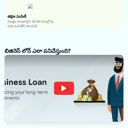
తక్షణ పంపిణీ
మొత్తం మంజూరైన 24-48 గంటల్లోపు
రుణ పంపిణీని పొందండి
బిజినెస్ లోన్ ఎలా పనిచేస్తుంది?
Watch