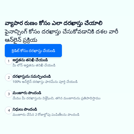
వ్యాపార రుణం కోసం ఎలా దరఖాస్తు చేయాలి
ఫైనాన్సింగ్ కోసం దరఖాస్తు చేసుకోవడానికి దశల వారీ
ఆన్‌లైన్ ప్రక్రియ
క్రెడిట్ కోసం దరఖాస్తు చేయండి
అర్హతను తనిఖీ చేయండి
1
మీ లోన్ అర్హతను తనిఖీ చేయండి
దరఖాస్తును సమర్పించండి
2
100% ఆన్‌లైన్ దరఖాస్తు ఫారమ్‌ను పూర్తి చేయండి
మంజూరు పొందండి
3
మేము మీ దరఖాస్తును విశ్లేషించి, తగిన మంజూరును ప్రతిపాదిస్తాము
నిధులు పొందండి
4
మంజూరు చేసిన 2 రోజుల్లోపు పంపిణీలను పొందండి