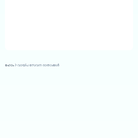
ഹോം
വായ്പ സേവന ദാതാക്കൾ