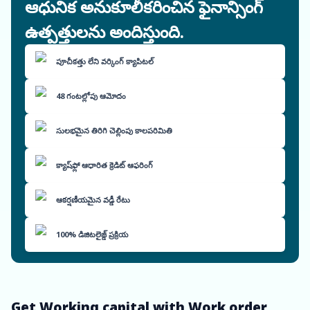
ఆధునిక అనుకూలీకరించిన ఫైనాన్సింగ్
ఉత్పత్తులను అందిస్తుంది.
పూచీకత్తు లేని వర్కింగ్ క్యాపిటల్
48 గంటల్లోపు ఆమోదం
సులభమైన తిరిగి చెల్లింపు కాలపరిమితి
క్యాష్‌ఫ్లో ఆధారిత క్రెడిట్ ఆఫరింగ్
ఆకర్షణీయమైన వడ్డీ రేటు
100% డిజిటలైజ్డ్ ప్రక్రియ
Get Working capital with Work order