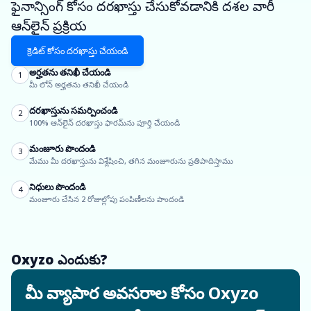
ఫైనాన్సింగ్ కోసం దరఖాస్తు చేసుకోవడానికి దశల వారీ
ఆన్‌లైన్ ప్రక్రియ
క్రెడిట్ కోసం దరఖాస్తు చేయండి
అర్హతను తనిఖీ చేయండి
1
మీ లోన్ అర్హతను తనిఖీ చేయండి
దరఖాస్తును సమర్పించండి
2
100% ఆన్‌లైన్ దరఖాస్తు ఫారమ్‌ను పూర్తి చేయండి
మంజూరు పొందండి
3
మేము మీ దరఖాస్తును విశ్లేషించి, తగిన మంజూరును ప్రతిపాదిస్తాము
నిధులు పొందండి
4
మంజూరు చేసిన 2 రోజుల్లోపు పంపిణీలను పొందండి
Oxyzo ఎందుకు?
మీ వ్యాపార అవసరాల కోసం Oxyzo