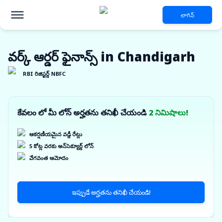
లాగిన్
వర్క్ ఆర్డర్ ఫైనాన్స్ in Chandigarh
RBI రిజిస్టర్డ్ NBFC
కేవలం లో మీ లోన్ అర్హతను తనిఖీ చేయండి
2 నిమిషాలు!
ఆకర్షణీయమైన వడ్డీ రేట్లు
5 కోట్ల వరకు అన్‌సెక్యూర్డ్ లోన్
వేగవంత ఆమోదం
ఇప్పుడే అర్హతను తనిఖీ చేయండి!