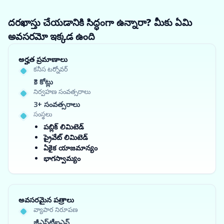
దరఖాస్తు చేయడానికి సిద్ధంగా ఉన్నారా? మీకు ఏమి
అవసరమో ఇక్కడ ఉంది
అర్హత ప్రమాణాలు
కనీస టర్నోవర్
₹3 కోట్లు
నిర్వహణ సంవత్సరాలు
3+ సంవత్సరాలు
సంస్థలు
పబ్లిక్ లిమిటెడ్
ప్రైవేట్ లిమిటెడ్
ఏకైక యాజమాన్యం
భాగస్వామ్యం
అవసరమైన పత్రాలు
వ్యాపార నిరూపణ
జీఎస్‌టీఐఎన్