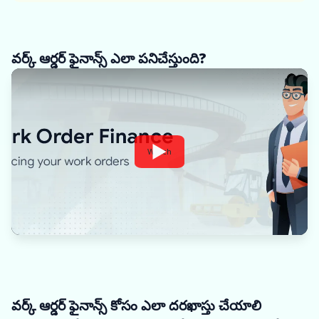
వర్క్ ఆర్డర్ ఫైనాన్స్ ఎలా పనిచేస్తుంది?
Watch
వర్క్ ఆర్డర్ ఫైనాన్స్ కోసం ఎలా దరఖాస్తు చేయాలి