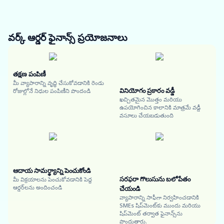
వర్క్ ఆర్డర్ ఫైనాన్స్
ప్రయోజనాలు
తక్షణ పంపిణీ
మీ వ్యాపారాన్ని వృద్ధి చేసుకోవడానికి రెండు
వినియోగం ప్రకారం వడ్డీ
రోజుల్లోనే నిధుల పంపిణీని పొందండి
ఖచ్చితమైన మొత్తం మరియు
ఉపయోగించిన కాలానికి మాత్రమే వడ్డీ
వసూలు చేయబడుతుంది
ఆదాయ సామర్థ్యాన్ని పెంచుకోండి
సరఫరా గొలుసును బలోపేతం
మీ విక్రయాలను పెంచుకోవడానికి పెద్ద
ఆర్డర్‌లను అందించండి
చేయండి
వ్యాపారాన్ని సాఫీగా నిర్వహించడానికి
SMEs షిప్‌మెంట్‌కు ముందు మరియు
షిప్‌మెంట్ తర్వాత ఫైనాన్స్‌ను
పొందుతారు.