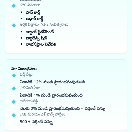
KYC వివరాలు
పాన్ కార్డ్
ఆధార్ కార్డ్
ఆర్థిక పత్రాలు (గత 3 సంవత్సరాలు)
బ్యాంక్ స్టేట్‌మెంట్
బ్యాలెన్స్ షీట్
లాభనష్టాల నివేదిక
మా నిబంధనలు
వడ్డీ రేట్లు
ఏడాదికి 12% నుండి ప్రారంభమవుతుంది
ప్రాసెసింగ్ ఫీజు
ఏడాదికి 1% నుండి ప్రారంభమవుతుంది
అపరాధ వడ్డీ
నెలకు 2% నుండి ప్రారంభమవుతుంది + వర్తించే పన్ను
EMI మరియు చెక్ బౌన్స్ ఛార్జీలు
500 + వర్తించే పన్ను