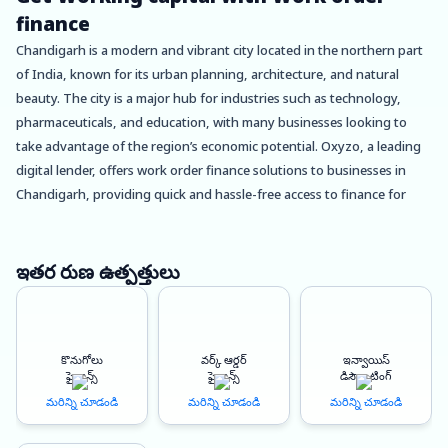
finance
Chandigarh is a modern and vibrant city located in the northern part
of India, known for its urban planning, architecture, and natural
beauty. The city is a major hub for industries such as technology,
pharmaceuticals, and education, with many businesses looking to
take advantage of the region’s economic potential. Oxyzo, a leading
digital lender, offers work order finance solutions to businesses in
Chandigarh, providing quick and hassle-free access to finance for
small and medium-sized enterprises (SMEs).
One of the key benefits of using Oxyzo’s work order finance services
ఇతర రుణ ఉత్పత్తులు
is instant disbursement. Traditional lenders can take days or even
weeks to approve loans and disburse funds, whereas Oxyzo uses
advanced algorithms and data analytics to quickly assess a business’s
కొనుగోలు
వర్క్ ఆర్డర్
ఇన్వాయిస్
creditworthiness and disburse funds within hours of approval. This is
ఫైనాన్స్
ఫైనాన్స్
డిస్కౌంటింగ్
particularly useful for businesses in Chandigarh that may need to
మరిన్ని చూడండి
మరిన్ని చూడండి
మరిన్ని చూడండి
access finance quickly to pay suppliers, manage working capital, or
meet other short-term financial requirements.