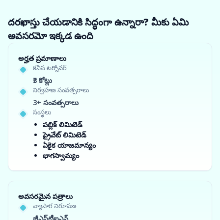
దరఖాస్తు చేయడానికి సిద్ధంగా ఉన్నారా? మీకు ఏమి
అవసరమో ఇక్కడ ఉంది
అర్హత ప్రమాణాలు
కనీస టర్నోవర్
₹3 కోట్లు
నిర్వహణ సంవత్సరాలు
3+ సంవత్సరాలు
సంస్థలు
పబ్లిక్ లిమిటెడ్
ప్రైవేట్ లిమిటెడ్
ఏకైక యాజమాన్యం
భాగస్వామ్యం
అవసరమైన పత్రాలు
వ్యాపార నిరూపణ
జీఎస్‌టీఐఎన్