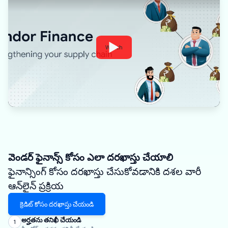
Watch
వెండర్ ఫైనాన్స్ కోసం ఎలా దరఖాస్తు చేయాలి
ఫైనాన్సింగ్ కోసం దరఖాస్తు చేసుకోవడానికి దశల వారీ
ఆన్‌లైన్ ప్రక్రియ
క్రెడిట్ కోసం దరఖాస్తు చేయండి
అర్హతను తనిఖీ చేయండి
1