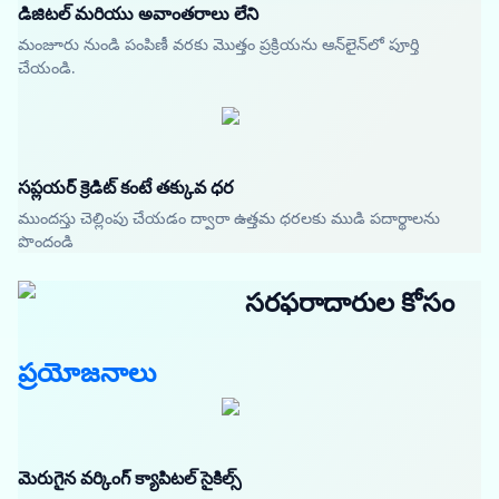
డిజిటల్ మరియు అవాంతరాలు లేని
మంజూరు నుండి పంపిణీ వరకు మొత్తం ప్రక్రియను ఆన్‌లైన్‌లో పూర్తి
చేయండి.
సప్లయర్ క్రెడిట్ కంటే తక్కువ ధర
ముందస్తు చెల్లింపు చేయడం ద్వారా ఉత్తమ ధరలకు ముడి పదార్థాలను
పొందండి
సరఫరాదారుల కోసం
ప్రయోజనాలు
మెరుగైన వర్కింగ్ క్యాపిటల్ సైకిల్స్