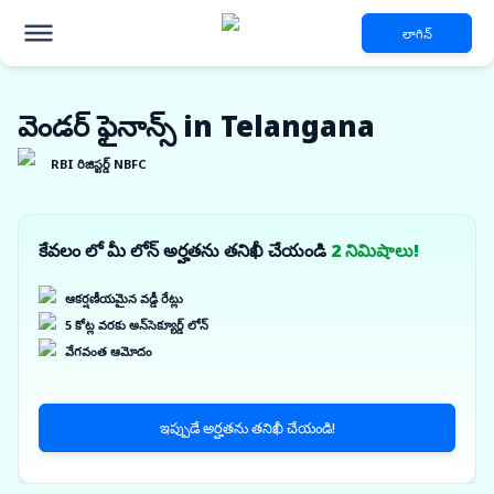
లాగిన్
వెండర్ ఫైనాన్స్ in Telangana
RBI రిజిస్టర్డ్ NBFC
కేవలం లో మీ లోన్ అర్హతను తనిఖీ చేయండి
2 నిమిషాలు!
ఆకర్షణీయమైన వడ్డీ రేట్లు
5 కోట్ల వరకు అన్‌సెక్యూర్డ్ లోన్
వేగవంత ఆమోదం
ఇప్పుడే అర్హతను తనిఖీ చేయండి!