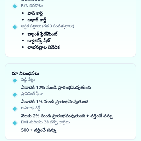
KYC వివరాలు
పాన్ కార్డ్
ఆధార్ కార్డ్
ఆర్థిక పత్రాలు (గత 3 సంవత్సరాలు)
బ్యాంక్ స్టేట్‌మెంట్
బ్యాలెన్స్ షీట్
లాభనష్టాల నివేదిక
మా నిబంధనలు
వడ్డీ రేట్లు
ఏడాదికి 12% నుండి ప్రారంభమవుతుంది
ప్రాసెసింగ్ ఫీజు
ఏడాదికి 1% నుండి ప్రారంభమవుతుంది
అపరాధ వడ్డీ
నెలకు 2% నుండి ప్రారంభమవుతుంది + వర్తించే పన్ను
EMI మరియు చెక్ బౌన్స్ ఛార్జీలు
500 + వర్తించే పన్ను