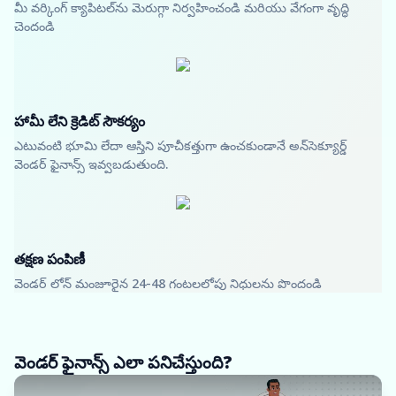
మీ వర్కింగ్ క్యాపిటల్‌ను మెరుగ్గా నిర్వహించండి మరియు వేగంగా వృద్ధి
చెందండి
హామీ లేని క్రెడిట్ సౌకర్యం
ఎటువంటి భూమి లేదా ఆస్తిని పూచీకత్తుగా ఉంచకుండానే అన్‌సెక్యూర్డ్
వెండర్ ఫైనాన్స్ ఇవ్వబడుతుంది.
తక్షణ పంపిణీ
వెండర్ లోన్ మంజూరైన 24-48 గంటలలోపు నిధులను పొందండి
వెండర్ ఫైనాన్స్ ఎలా పనిచేస్తుంది?