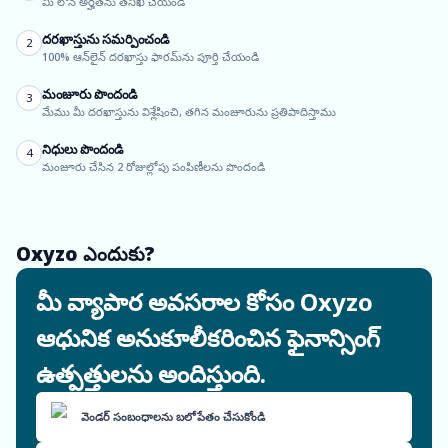
మీ లోన్ అర్హతను తనిఖీ చేయండి
దరఖాస్తును సమర్పించండి
2
100% ఆన్‌లైన్ దరఖాస్తు ఫారమ్‌ను పూర్తి చేయండి
మంజూరు పొందండి
3
మేము మీ దరఖాస్తును విశ్లేషించి, తగిన మంజూరును ప్రతిపాదిస్తాము
నిధులు పొందండి
4
మంజూరు చేసిన 2 రోజుల్లోపు పంపిణీలను పొందండి
Oxyzo ఎందుకు?
మీ వ్యాపార అవసరాల కోసం Oxyzo
ఆధునిక అనుకూలీకరించిన ఫైనాన్సింగ్
ఉత్పత్తులను అందిస్తుంది.
వెండర్ సంబంధాలను బలోపేతం చేసుకోండి