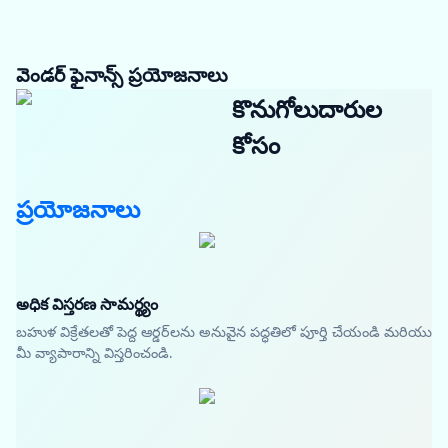
వెండర్ ఫైనాన్స్ ప్రయోజనాలు
కొనుగోలుదారుల
కోసం
ప్రయోజనాలు
అధిక విస్తరణ సామర్థ్యం
బహుళ విక్రేతలతో పెద్ద ఆర్డర్‌లను అనువైన పద్ధతిలో పూర్తి చేయండి మరియు
మీ వ్యాపారాన్ని విస్తరించండి.