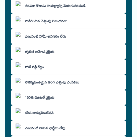
సరఫరా గొలుసు సామర్థ్యాన్ని మెరుగుపరచండి
పొడిగించిన చెల్లింపు నిబంధనలు
ఎటువంటి హామీ అవసరం లేదు
త్వరిత ఆమోద ప్రక్రియ
పోటీ వడ్డీ రేట్లు
సౌకర్యవంతమైన తిరిగి చెల్లింపు ఎంపికలు
100% డిజిటల్ ప్రక్రియ
కనీస డాక్యుమెంటేషన్
ఎటువంటి దాచిన ఛార్జీలు లేవు