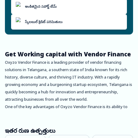
అంకితమైన సపోర్ట్ టీమ్
స్కేలబుల్ క్రెడిట్ పరిమితులు
Get Working capital with Vendor Finance
Oxyzo Vendor Finance is a leading provider of vendor financing
solutions in Telangana, a southern state of India known for its rich
history, diverse culture, and thriving IT industry. With a rapidly
growing economy and a burgeoning startup ecosystem, Telangana is
quickly becoming a hub for innovation and entrepreneurship,
attracting businesses from all over the world.
One of the key advantages of Oxyzo Vendor Finance is its ability to
provide high scalability for buyers. By offering flexible financing
options, Oxyzo enables buyers to take advantage of new growth
opportunities and expand their business without having to worry
ఇతర రుణ ఉత్పత్తులు
about financial strain. This makes it an ideal solution for startups and