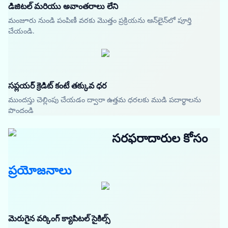
డిజిటల్ మరియు అవాంతరాలు లేని
మంజూరు నుండి పంపిణీ వరకు మొత్తం ప్రక్రియను ఆన్‌లైన్‌లో పూర్తి
చేయండి.
సప్లయర్ క్రెడిట్ కంటే తక్కువ ధర
ముందస్తు చెల్లింపు చేయడం ద్వారా ఉత్తమ ధరలకు ముడి పదార్థాలను
పొందండి
సరఫరాదారుల కోసం
ప్రయోజనాలు
మెరుగైన వర్కింగ్ క్యాపిటల్ సైకిల్స్