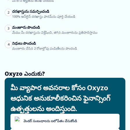
మీ లోన్ అర్హతను తనిఖీ చేయండి
దరఖాస్తును సమర్పించండి
2
100% ఆన్‌లైన్ దరఖాస్తు ఫారమ్‌ను పూర్తి చేయండి
మంజూరు పొందండి
3
మేము మీ దరఖాస్తును విశ్లేషించి, తగిన మంజూరును ప్రతిపాదిస్తాము
నిధులు పొందండి
4
మంజూరు చేసిన 2 రోజుల్లోపు పంపిణీలను పొందండి
Oxyzo ఎందుకు?
మీ వ్యాపార అవసరాల కోసం Oxyzo
ఆధునిక అనుకూలీకరించిన ఫైనాన్సింగ్
ఉత్పత్తులను అందిస్తుంది.
వెండర్ సంబంధాలను బలోపేతం చేసుకోండి