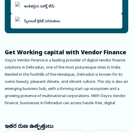
అంకితమైన సపోర్ట్ టీమ్
స్కేలబుల్ క్రెడిట్ పరిమితులు
Get Working capital with Vendor Finance
Oxyzo Vendor Finance is a leading provider of digital vendor finance
solutions in Dehradun, one of the most picturesque cities in India.
Nestled in the foothills of the Himalayas, Dehradun is known for its
scenic beauty, pleasant climate, and vibrant culture. The city is also an
emerging business hub, with a thriving start-up ecosystem and a
growing presence of multinational corporations. With Oxyzo Vendor
Finance, businesses in Dehradun can access hassle-free, digital
vendor finance solutions that can help them grow and expand their
operations.
ఇతర రుణ ఉత్పత్తులు
For Buyers, Oxyzo Vendor Finance offers several benefits, including