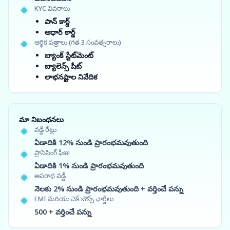
KYC వివరాలు
పాన్ కార్డ్
ఆధార్ కార్డ్
ఆర్థిక పత్రాలు (గత 3 సంవత్సరాలు)
బ్యాంక్ స్టేట్‌మెంట్
బ్యాలెన్స్ షీట్
లాభనష్టాల నివేదిక
మా నిబంధనలు
వడ్డీ రేట్లు
ఏడాదికి 12% నుండి ప్రారంభమవుతుంది
ప్రాసెసింగ్ ఫీజు
ఏడాదికి 1% నుండి ప్రారంభమవుతుంది
అపరాధ వడ్డీ
నెలకు 2% నుండి ప్రారంభమవుతుంది + వర్తించే పన్ను
EMI మరియు చెక్ బౌన్స్ ఛార్జీలు
500 + వర్తించే పన్ను