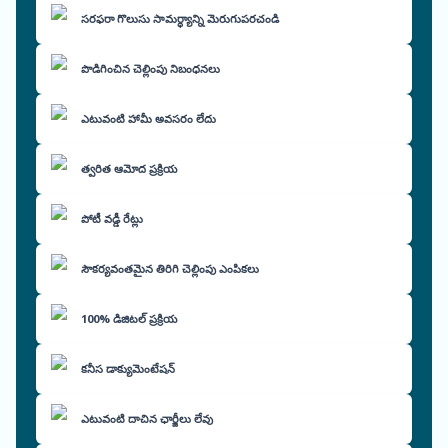
సరఫరా గొలుసు సామర్థ్యాన్ని మెరుగుపరచండి
పొడిగించిన చెల్లింపు నిబంధనలు
ఎటువంటి హామీ అవసరం లేదు
త్వరిత ఆమోద ప్రక్రియ
పోటీ వడ్డీ రేట్లు
సౌకర్యవంతమైన తిరిగి చెల్లింపు ఎంపికలు
100% డిజిటల్ ప్రక్రియ
కనీస డాక్యుమెంటేషన్
ఎటువంటి దాచిన ఛార్జీలు లేవు