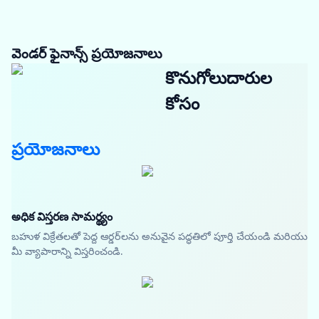
వెండర్ ఫైనాన్స్ ప్రయోజనాలు
కొనుగోలుదారుల
కోసం
ప్రయోజనాలు
అధిక విస్తరణ సామర్థ్యం
బహుళ విక్రేతలతో పెద్ద ఆర్డర్‌లను అనువైన పద్ధతిలో పూర్తి చేయండి మరియు
మీ వ్యాపారాన్ని విస్తరించండి.