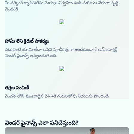
మీ వర్కింగ్ క్యాపిటల్‌ను మెరుగ్గా నిర్వహించండి మరియు వేగంగా వృద్ధి
చెందండి
హామీ లేని క్రెడిట్ సౌకర్యం
ఎటువంటి భూమి లేదా ఆస్తిని పూచీకత్తుగా ఉంచకుండానే అన్‌సెక్యూర్డ్
వెండర్ ఫైనాన్స్ ఇవ్వబడుతుంది.
తక్షణ పంపిణీ
వెండర్ లోన్ మంజూరైన 24-48 గంటలలోపు నిధులను పొందండి
వెండర్ ఫైనాన్స్ ఎలా పనిచేస్తుంది?