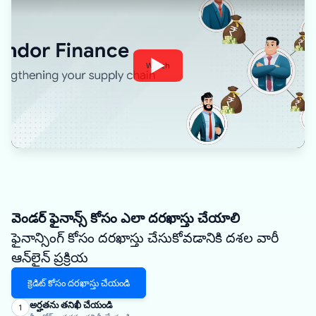
Watch
వెండర్ ఫైనాన్స్ కోసం ఎలా దరఖాస్తు చేయాలి
ఫైనాన్సింగ్ కోసం దరఖాస్తు చేసుకోవడానికి దశల వారీ
ఆన్‌లైన్ ప్రక్రియ
క్రెడిట్ కోసం దరఖాస్తు చేయండి
అర్హతను తనిఖీ చేయండి
1