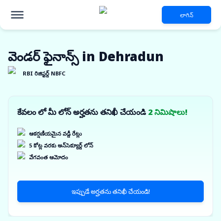
లాగిన్
వెండర్ ఫైనాన్స్ in Dehradun
RBI రిజిస్టర్డ్ NBFC
కేవలం లో మీ లోన్ అర్హతను తనిఖీ చేయండి
2 నిమిషాలు!
ఆకర్షణీయమైన వడ్డీ రేట్లు
5 కోట్ల వరకు అన్‌సెక్యూర్డ్ లోన్
వేగవంత ఆమోదం
ఇప్పుడే అర్హతను తనిఖీ చేయండి!