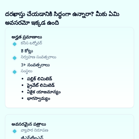
దరఖాస్తు చేయడానికి సిద్ధంగా ఉన్నారా? మీకు ఏమి
అవసరమో ఇక్కడ ఉంది
అర్హత ప్రమాణాలు
కనీస టర్నోవర్
₹3 కోట్లు
నిర్వహణ సంవత్సరాలు
3+ సంవత్సరాలు
సంస్థలు
పబ్లిక్ లిమిటెడ్
ప్రైవేట్ లిమిటెడ్
ఏకైక యాజమాన్యం
భాగస్వామ్యం
అవసరమైన పత్రాలు
వ్యాపార నిరూపణ
జీఎస్‌టీఐఎన్