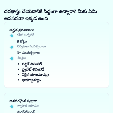
దరఖాస్తు చేయడానికి సిద్ధంగా ఉన్నారా? మీకు ఏమి
అవసరమో ఇక్కడ ఉంది
అర్హత ప్రమాణాలు
కనీస టర్నోవర్
₹3 కోట్లు
నిర్వహణ సంవత్సరాలు
3+ సంవత్సరాలు
సంస్థలు
పబ్లిక్ లిమిటెడ్
ప్రైవేట్ లిమిటెడ్
ఏకైక యాజమాన్యం
భాగస్వామ్యం
అవసరమైన పత్రాలు
వ్యాపార నిరూపణ
జీఎస్‌టీఐఎన్