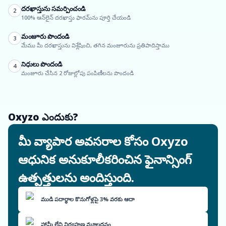
దరఖాస్తును సమర్పించండి
2
100% ఆన్‌లైన్ దరఖాస్తు ఫారమ్‌ను పూర్తి చేయండి
మంజూరు పొందండి
3
మేము మీ దరఖాస్తును విశ్లేషించి, తగిన మంజూరును ప్రతిపాదిస్తాము
నిధులు పొందండి
4
మంజూరు చేసిన 2 రోజుల్లోపు పంపిణీలను పొందండి
Oxyzo ఎందుకు?
మీ వ్యాపార అవసరాల కోసం Oxyzo
ఆధునిక అనుకూలీకరించిన ఫైనాన్సింగ్
ఉత్పత్తులను అందిస్తుంది.
ముడి పదార్థాల కొనుగోళ్లపై 3% వరకు ఆదా
హామీ లేని నిర్వహణ మూలధనం