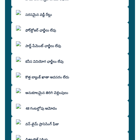
సరసమైన వడ్డీ రేట్లు
ఫోర్‌క్లోజర్ ఛార్జీలు లేవు
పార్ట్-పేమెంట్ ఛార్జీలు లేవు
కనీస వినియోగ ఛార్జీలు లేవు
కొత్త బ్యాంక్ ఖాతా అవసరం లేదు
అనుకూలమైన తిరిగి చెల్లింపులు
48 గంటల్లోపు ఆమోదం
వన్-టైమ్ ప్రాసెసింగ్ ఫీజు
డిజిటలైజ్డ్ ప్రక్రియ