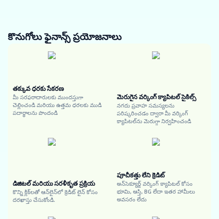
కొనుగోలు ఫైనాన్స్
ప్రయోజనాలు
తక్కువ ధరకు సేకరణ
మెరుగైన వర్కింగ్ క్యాపిటల్ సైకిల్స్
మీ సరఫరాదారులకు ముందస్తుగా
చెల్లించండి మరియు ఉత్తమ ధరలకు ముడి
నగదు ప్రవాహ సమస్యలను
పదార్థాలను పొందండి
పరిష్కరించడం ద్వారా మీ వర్కింగ్
క్యాపిటల్‌ను మెరుగ్గా నిర్వహించండి
పూచీకత్తు లేని క్రెడిట్
డిజిటల్ మరియు సరళీకృత ప్రక్రియ
అన్‌సెక్యూర్డ్ వర్కింగ్ క్యాపిటల్ కోసం
భూమి, ఆస్తి, BG లేదా ఇతర హామీలు
కొన్ని క్లిక్‌లతో ఆన్‌లైన్‌లో క్రెడిట్ లైన్ కోసం
అవసరం లేదు
దరఖాస్తు చేసుకోండి.