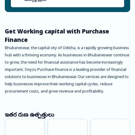
Get Working capital with Purchase
Finance
Bhubaneswar, the capital city of Odisha, is a rapidly growing business
hub with a thriving economy. As businesses in Bhubaneswar continue
to grow, the need for financial assistance has become increasingly
important. Oxyzo Purchase Finance is a leading provider of financial
solutions to businesses in Bhubaneswar. Our services are designed to
help businesses improve their working capital cycles, reduce
procurement costs, and grow revenue and profitability.
One of the biggest advantages of using Oxyzo Purchase Finance is
the ability to procure goods and services at a much lower cost. By
ఇతర రుణ ఉత్పత్తులు
leveraging our strong relationships with suppliers, we are able to
negotiate better prices and pass on these savings to our clients. This
helps businesses in Bhubaneswar save money and improve their