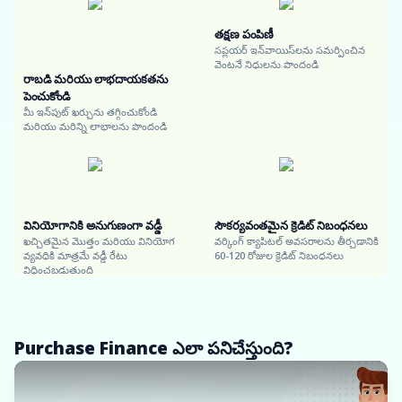
తక్షణ పంపిణీ
సప్లయర్ ఇన్‌వాయిస్‌లను సమర్పించిన
వెంటనే నిధులను పొందండి
రాబడి మరియు లాభదాయకతను
పెంచుకోండి
మీ ఇన్‌పుట్ ఖర్చును తగ్గించుకోండి
మరియు మరిన్ని లాభాలను పొందండి
వినియోగానికి అనుగుణంగా వడ్డీ
సౌకర్యవంతమైన క్రెడిట్ నిబంధనలు
ఖచ్చితమైన మొత్తం మరియు వినియోగ
వర్కింగ్ క్యాపిటల్ అవసరాలను తీర్చడానికి
వ్యవధికి మాత్రమే వడ్డీ రేటు
60-120 రోజుల క్రెడిట్ నిబంధనలు
విధించబడుతుంది
Purchase Finance ఎలా పనిచేస్తుంది?