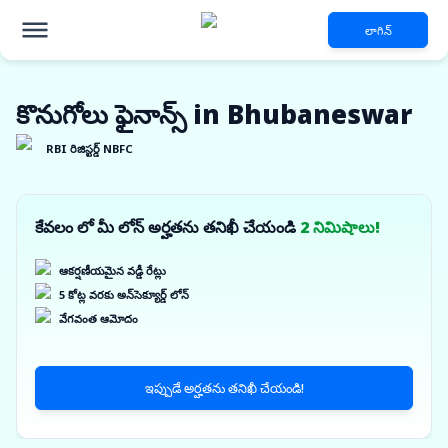
లాగిన్
కొనుగోలు ఫైనాన్స్ in Bhubaneswar
RBI రిజిస్టర్డ్ NBFC
కేవలం లో మీ లోన్ అర్హతను తనిఖీ చేయండి
2 నిమిషాలు!
ఆకర్షణీయమైన వడ్డీ రేట్లు
5 కోట్ల వరకు అన్‌సెక్యూర్డ్ లోన్
వేగవంత ఆమోదం
ఇప్పుడే అర్హతను తనిఖీ చేయండి!