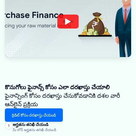
Watch
కొనుగోలు ఫైనాన్స్ కోసం ఎలా దరఖాస్తు చేయాలి
ఫైనాన్సింగ్ కోసం దరఖాస్తు చేసుకోవడానికి దశల వారీ
ఆన్‌లైన్ ప్రక్రియ
క్రెడిట్ కోసం దరఖాస్తు చేయండి
అర్హతను తనిఖీ చేయండి
1
మీ లోన్ అర్హతను తనిఖీ చేయండి