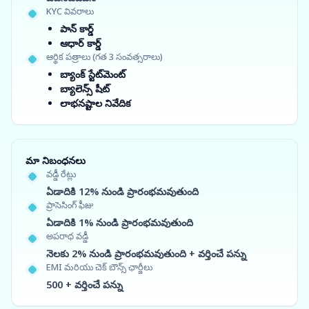
KYC వివరాలు
పాన్ కార్డ్
ఆధార్ కార్డ్
ఆర్థిక పత్రాలు (గత 3 సంవత్సరాలు)
బ్యాంక్ స్టేట్‌మెంట్
బ్యాలెన్స్ షీట్
లాభనష్టాల నివేదిక
మా నిబంధనలు
వడ్డీ రేట్లు
ఏడాదికి 12% నుండి ప్రారంభమవుతుంది
ప్రాసెసింగ్ ఫీజు
ఏడాదికి 1% నుండి ప్రారంభమవుతుంది
అపరాధ వడ్డీ
నెలకు 2% నుండి ప్రారంభమవుతుంది + వర్తించే పన్ను
EMI మరియు చెక్ బౌన్స్ ఛార్జీలు
500 + వర్తించే పన్ను