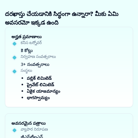
దరఖాస్తు చేయడానికి సిద్ధంగా ఉన్నారా? మీకు ఏమి
అవసరమో ఇక్కడ ఉంది
అర్హత ప్రమాణాలు
కనీస టర్నోవర్
₹3 కోట్లు
నిర్వహణ సంవత్సరాలు
3+ సంవత్సరాలు
సంస్థలు
పబ్లిక్ లిమిటెడ్
ప్రైవేట్ లిమిటెడ్
ఏకైక యాజమాన్యం
భాగస్వామ్యం
అవసరమైన పత్రాలు
వ్యాపార నిరూపణ
జీఎస్‌టీఐఎన్