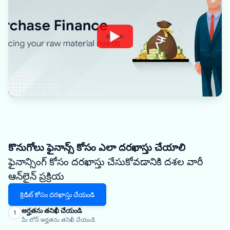
Watch
కొనుగోలు ఫైనాన్స్ కోసం ఎలా దరఖాస్తు చేయాలి
ఫైనాన్సింగ్ కోసం దరఖాస్తు చేసుకోవడానికి దశల వారీ
ఆన్‌లైన్ ప్రక్రియ
క్రెడిట్ కోసం దరఖాస్తు చేయండి
అర్హతను తనిఖీ చేయండి
1
మీ లోన్ అర్హతను తనిఖీ చేయండి