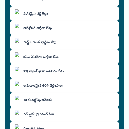
సరసమైన వడ్డీ రేట్లు
ఫోర్‌క్లోజర్ ఛార్జీలు లేవు
పార్ట్-పేమెంట్ ఛార్జీలు లేవు
కనీస వినియోగ ఛార్జీలు లేవు
కొత్త బ్యాంక్ ఖాతా అవసరం లేదు
అనుకూలమైన తిరిగి చెల్లింపులు
48 గంటల్లోపు ఆమోదం
వన్-టైమ్ ప్రాసెసింగ్ ఫీజు
డిజిటలైజ్డ్ ప్రక్రియ