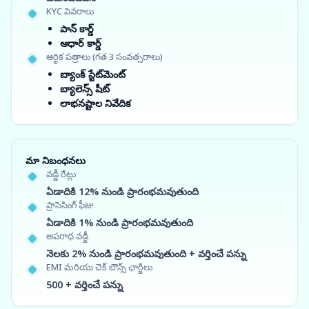
KYC వివరాలు
పాన్ కార్డ్
ఆధార్ కార్డ్
ఆర్థిక పత్రాలు (గత 3 సంవత్సరాలు)
బ్యాంక్ స్టేట్‌మెంట్
బ్యాలెన్స్ షీట్
లాభనష్టాల నివేదిక
మా నిబంధనలు
వడ్డీ రేట్లు
ఏడాదికి 12% నుండి ప్రారంభమవుతుంది
ప్రాసెసింగ్ ఫీజు
ఏడాదికి 1% నుండి ప్రారంభమవుతుంది
అపరాధ వడ్డీ
నెలకు 2% నుండి ప్రారంభమవుతుంది + వర్తించే పన్ను
EMI మరియు చెక్ బౌన్స్ ఛార్జీలు
500 + వర్తించే పన్ను