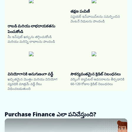
తక్షణ పంపిణీ
సప్లయర్ ఇన్‌వాయిస్‌లను సమర్పించిన
వెంటనే నిధులను పొందండి
రాబడి మరియు లాభదాయకతను
పెంచుకోండి
మీ ఇన్‌పుట్ ఖర్చును తగ్గించుకోండి
మరియు మరిన్ని లాభాలను పొందండి
వినియోగానికి అనుగుణంగా వడ్డీ
సౌకర్యవంతమైన క్రెడిట్ నిబంధనలు
ఖచ్చితమైన మొత్తం మరియు వినియోగ
వర్కింగ్ క్యాపిటల్ అవసరాలను తీర్చడానికి
వ్యవధికి మాత్రమే వడ్డీ రేటు
60-120 రోజుల క్రెడిట్ నిబంధనలు
విధించబడుతుంది
Purchase Finance ఎలా పనిచేస్తుంది?