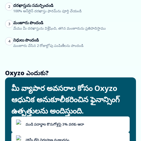
దరఖాస్తును సమర్పించండి
2
100% ఆన్‌లైన్ దరఖాస్తు ఫారమ్‌ను పూర్తి చేయండి
మంజూరు పొందండి
3
మేము మీ దరఖాస్తును విశ్లేషించి, తగిన మంజూరును ప్రతిపాదిస్తాము
నిధులు పొందండి
4
మంజూరు చేసిన 2 రోజుల్లోపు పంపిణీలను పొందండి
Oxyzo ఎందుకు?
మీ వ్యాపార అవసరాల కోసం Oxyzo
ఆధునిక అనుకూలీకరించిన ఫైనాన్సింగ్
ఉత్పత్తులను అందిస్తుంది.
ముడి పదార్థాల కొనుగోళ్లపై 3% వరకు ఆదా
హామీ లేని నిర్వహణ మూలధనం