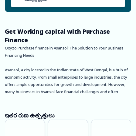
Get Working capital with Purchase
Finance
Oxyzo Purchase finance in Asansol: The Solution to Your Business
Financing Needs
Asansol, a city located in the Indian state of West Bengal, is a hub of
economic activity. From small enterprises to large industries, the city
offers ample opportunities for growth and development. However,
many businesses in Asansol face financial challenges and often
struggle to find the right financing options. This is where Oxyzo
Purchase finance comes in.
ఇతర రుణ ఉత్పత్తులు
Oxyzo Purchase finance is a revolutionary financing solution that
offers businesses in Asansol a cheaper and easier way to procure the
necessary materials and supplies. With Oxyzo, businesses can