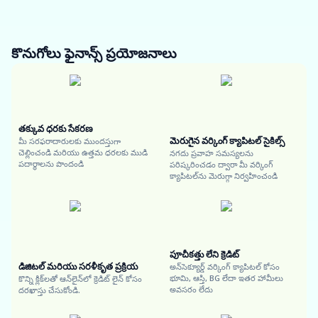
కొనుగోలు ఫైనాన్స్
ప్రయోజనాలు
తక్కువ ధరకు సేకరణ
మెరుగైన వర్కింగ్ క్యాపిటల్ సైకిల్స్
మీ సరఫరాదారులకు ముందస్తుగా
చెల్లించండి మరియు ఉత్తమ ధరలకు ముడి
నగదు ప్రవాహ సమస్యలను
పదార్థాలను పొందండి
పరిష్కరించడం ద్వారా మీ వర్కింగ్
క్యాపిటల్‌ను మెరుగ్గా నిర్వహించండి
పూచీకత్తు లేని క్రెడిట్
డిజిటల్ మరియు సరళీకృత ప్రక్రియ
అన్‌సెక్యూర్డ్ వర్కింగ్ క్యాపిటల్ కోసం
భూమి, ఆస్తి, BG లేదా ఇతర హామీలు
కొన్ని క్లిక్‌లతో ఆన్‌లైన్‌లో క్రెడిట్ లైన్ కోసం
అవసరం లేదు
దరఖాస్తు చేసుకోండి.