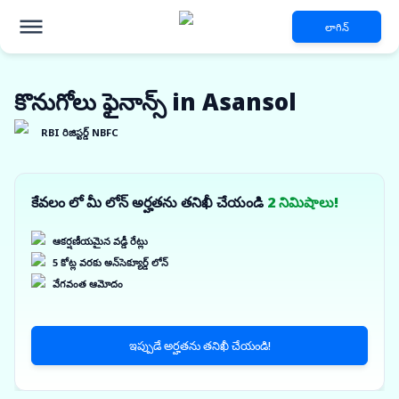
లాగిన్
కొనుగోలు ఫైనాన్స్ in Asansol
RBI రిజిస్టర్డ్ NBFC
కేవలం లో మీ లోన్ అర్హతను తనిఖీ చేయండి
2 నిమిషాలు!
ఆకర్షణీయమైన వడ్డీ రేట్లు
5 కోట్ల వరకు అన్‌సెక్యూర్డ్ లోన్
వేగవంత ఆమోదం
ఇప్పుడే అర్హతను తనిఖీ చేయండి!