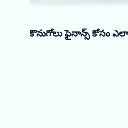
కొనుగోలు ఫైనాన్స్ కోసం ఎల