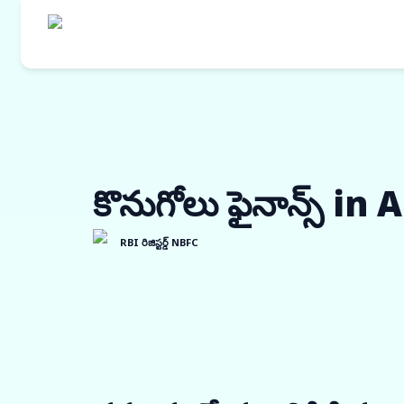
కొనుగోలు ఫైనాన్స్ 
RBI రిజిస్టర్డ్ NBFC