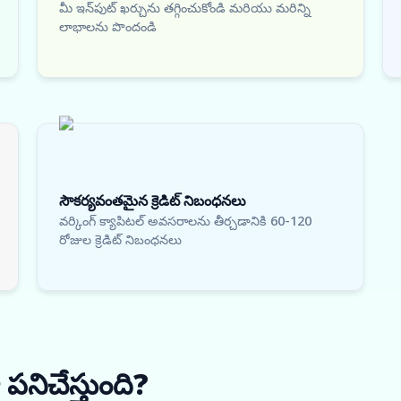
మీ ఇన్‌పుట్ ఖర్చును తగ్గించుకోండి మరియు మరిన్ని
లాభాలను పొందండి
సౌకర్యవంతమైన క్రెడిట్ నిబంధనలు
వర్కింగ్ క్యాపిటల్ అవసరాలను తీర్చడానికి 60-120
రోజుల క్రెడిట్ నిబంధనలు
నిచేస్తుంది?