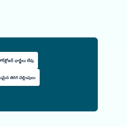
ోర్‌క్లోజర్ ఛార్జీలు లేవు
ైన తిరిగి చెల్లింపులు