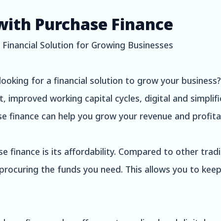
with Purchase Finance
Financial Solution for Growing Businesses
oking for a financial solution to grow your business
improved working capital cycles, digital and simplified
 finance can help you grow your revenue and profitab
 finance is its affordability. Compared to other trad
r procuring the funds you need. This allows you to k