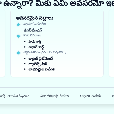
ధంగా ఉన్నారా? మీకు ఏమి అవసరమో ఇ
అవసరమైన పత్రాలు
వ్యాపార నిరూపణ
జీఎస్‌టీఐఎన్
KYC వివరాలు
పాన్ కార్డ్
ఆధార్ కార్డ్
ఆర్థిక పత్రాలు (గత 3 సంవత్సరాలు)
బ్యాంక్ స్టేట్‌మెంట్
బ్యాలెన్స్ షీట్
లాభనష్టాల నివేదిక
ాన్స్ ఎలా పనిచేస్తుంది?
ఎలా దరఖాస్తు చేయాలి
Oxyzo ఎందుకు
త