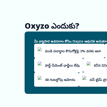
Oxyzo ఎందుకు?
మీ వ్యాపార అవసరాల కోసం Oxyzo ఆధునిక అనుకూలీకరిం
ముడి పదార్థాల కొనుగోళ్లపై 3% వరకు ఆదా
పార్ట్-పేమెంట్ ఛార్జీలు లేవు
కనీస విని
48 గంటల్లోపు ఆమోదం
వన్-టైమ్ ప్రా