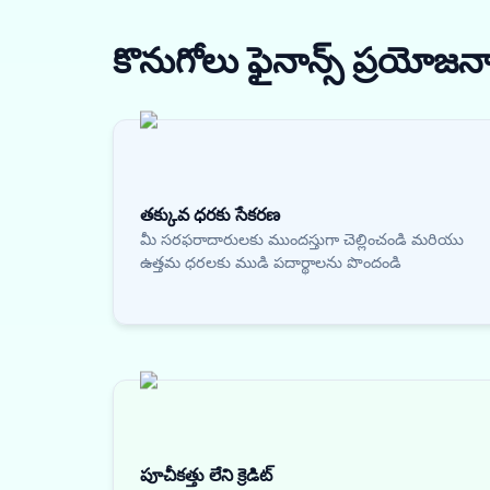
కొనుగోలు ఫైనాన్స్
ప్రయోజన
తక్కువ ధరకు సేకరణ
మీ సరఫరాదారులకు ముందస్తుగా చెల్లించండి మరియు
ఉత్తమ ధరలకు ముడి పదార్థాలను పొందండి
పూచీకత్తు లేని క్రెడిట్