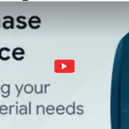
Watch