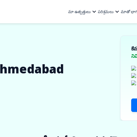
మా ఉత్పత్తులు
పరిశ్రమలు
మాతో భాగ
మా గురించి
మా ఉత్పత్తులు
అన్ని పరిశ్రమలు
మేము ఎవరు
వనరులు
బృందం
కే
ఆటో మరియు ఆటో అనుబంధ పరిశ్రమలు
మౌలిక స
ని
ఇతర సమాచారం
కొనుగోలు ఫైనాన్స్
వ్యాపార రుణం
పెట్టుబడిదారులు
in Ahmedabad
క్యాపిటల్ గూడ్స్ & PEB
లాజిస్టిక్స్
ఇన్వెస్టర్ రిలేషన్స్
వర్క్ ఆర్డర్ ఫైనాన్స్
మెషినరీ ఫైనాన్స్
రుణ భాగస్వాములు
వినియోగదారు వస్తువులు, ఎలక్ట్రికల్ &
పేపర్, పా
ఇన్వాయిస్ డిస్కౌంటింగ్
ఆస్తిపై రుణం
ఎలక్ట్రానిక్స్
రసాయనా
ఇ-మొబిలిటీ
ఫార్మాస్యూట
విక్రేత ఫైనాన్స్
ఆర్థిక సంస్థ
పవర్, సోల
ఫినిష్డ్ గార్మెంట్స్
సూక్ష్మ ఎంటర