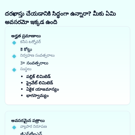
దరఖాస్తు చేయడానికి సిద్ధంగా ఉన్నారా? మీకు ఏమి
అవసరమో ఇక్కడ ఉంది
అర్హత ప్రమాణాలు
కనీస టర్నోవర్
₹3 కోట్లు
నిర్వహణ సంవత్సరాలు
3+ సంవత్సరాలు
సంస్థలు
పబ్లిక్ లిమిటెడ్
ప్రైవేట్ లిమిటెడ్
ఏకైక యాజమాన్యం
భాగస్వామ్యం
అవసరమైన పత్రాలు
వ్యాపార నిరూపణ
జీఎస్‌టీఐఎన్