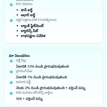
KYC వివరాలు
పాన్ కార్డ్
ఆధార్ కార్డ్
ఆర్థిక పత్రాలు (గత 3 సంవత్సరాలు)
బ్యాంక్ స్టేట్‌మెంట్
బ్యాలెన్స్ షీట్
లాభనష్టాల నివేదిక
మా నిబంధనలు
వడ్డీ రేట్లు
ఏడాదికి 12% నుండి ప్రారంభమవుతుంది
ప్రాసెసింగ్ ఫీజు
ఏడాదికి 1% నుండి ప్రారంభమవుతుంది
అపరాధ వడ్డీ
నెలకు 2% నుండి ప్రారంభమవుతుంది + వర్తించే పన్ను
EMI మరియు చెక్ బౌన్స్ ఛార్జీలు
500 + వర్తించే పన్ను