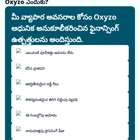
Oxyzo ఎందుకు?
మీ వ్యాపార అవసరాల కోసం Oxyzo
ఆధునిక అనుకూలీకరించిన ఫైనాన్సింగ్
ఉత్పత్తులను అందిస్తుంది.
ఎటువంటి పూచీకత్తు అవసరం లేదు
కనీస వ్రాతపని
ఆకర్షణీయమైన వడ్డీ రేటు
సౌకర్యవంతమైన తిరిగి చెల్లింపు వ్యవధి
48 గంటల్లోపు ఆమోదం
నామమాత్రపు ప్రాసెసింగ్ ఫీజు