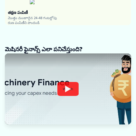
తక్షణ పంపిణీ
మొత్తం మంజూరైన 24-48 గంటల్లోపు
రుణ పంపిణీని పొందండి
మెషినరీ ఫైనాన్స్ ఎలా పనిచేస్తుంది?
Watch