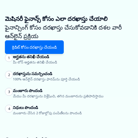
మెషినరీ ఫైనాన్స్ కోసం ఎలా దరఖాస్తు చేయాలి
ఫైనాన్సింగ్ కోసం దరఖాస్తు చేసుకోవడానికి దశల వారీ
ఆన్‌లైన్ ప్రక్రియ
క్రెడిట్ కోసం దరఖాస్తు చేయండి
అర్హతను తనిఖీ చేయండి
1
మీ లోన్ అర్హతను తనిఖీ చేయండి
దరఖాస్తును సమర్పించండి
2
100% ఆన్‌లైన్ దరఖాస్తు ఫారమ్‌ను పూర్తి చేయండి
మంజూరు పొందండి
3
మేము మీ దరఖాస్తును విశ్లేషించి, తగిన మంజూరును ప్రతిపాదిస్తాము
నిధులు పొందండి
4
మంజూరు చేసిన 2 రోజుల్లోపు పంపిణీలను పొందండి