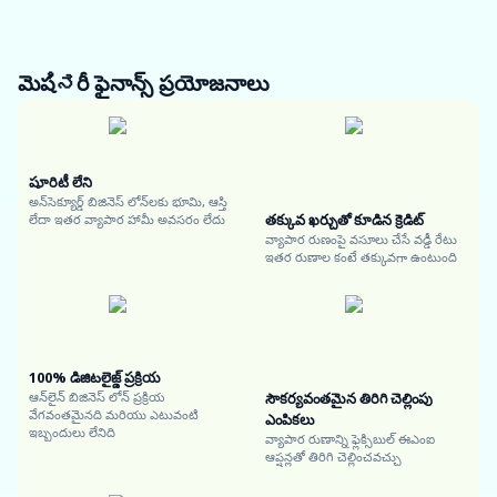
మెషಿನరీ ఫైనాన్స్
ప్రయోజనాలు
షూరిటీ లేని
అన్‌సెక్యూర్డ్ బిజినెస్ లోన్‌లకు భూమి, ఆస్తి
తక్కువ ఖర్చుతో కూడిన క్రెడిట్
లేదా ఇతర వ్యాపార హామీ అవసరం లేదు
వ్యాపార రుణంపై వసూలు చేసే వడ్డీ రేటు
ఇతర రుణాల కంటే తక్కువగా ఉంటుంది
100% డిజిటలైజ్డ్ ప్రక్రియ
ఆన్‌లైన్ బిజినెస్ లోన్ ప్రక్రియ
సౌకర్యవంతమైన తిరిగి చెల్లింపు
వేగవంతమైనది మరియు ఎటువంటి
ఎంపికలు
ఇబ్బందులు లేనిది
వ్యాపార రుణాన్ని ఫ్లెక్సిబుల్ ఈఎంఐ
ఆప్షన్లతో తిరిగి చెల్లించవచ్చు