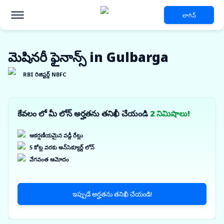
లాగిన్
మెషినరీ ఫైనాన్స్ in Gulbarga
RBI రిజిస్టర్డ్ NBFC
కేవలం లో మీ లోన్ అర్హతను తనిఖీ చేయండి
2 నిమిషాలు!
ఆకర్షణీయమైన వడ్డీ రేట్లు
5 కోట్ల వరకు అన్‌సెక్యూర్డ్ లోన్
వేగవంత ఆమోదం
ఇప్పుడే అర్హతను తనిఖీ చేయండి!