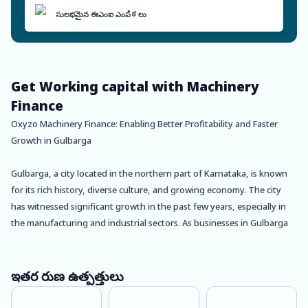
సులభమైన ఈఎంఐ ఎంపಿಕలు
Get Working capital with Machinery
Finance
Oxyzo Machinery Finance: Enabling Better Profitability and Faster
Growth in Gulbarga
Gulbarga, a city located in the northern part of Karnataka, is known
for its rich history, diverse culture, and growing economy. The city
has witnessed significant growth in the past few years, especially in
the manufacturing and industrial sectors. As businesses in Gulbarga
continue to expand, the need for modern machinery and equipment
is on the rise.
ఇతర రుణ ఉత్పత్తులు
This is where Oxyzo Machinery Finance comes in. Oxyzo Machinery
Finance is a leading financial service provider in Gulbarga that