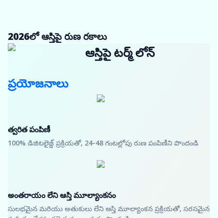
2026లో ఆస్తిపై రుణ రకాలు
ఆస్తిపై టర్మ్ లోన్
ప్రయోజనాలు
త్వరిత పంపిణీ
100% డిజిటలైజ్డ్ ప్రక్రియతో, 24-48 గంటల్లోపు రుణ పంపిణీని పొందండి
అంతరాయం లేని ఆస్తి మూల్యాంకనం
సులభమైన మరియు అతుకులు లేని ఆస్తి మూల్యాంకన ప్రక్రియతో, సరసమైన