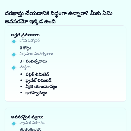
దరఖాస్తు చేయడానికి సిద్ధంగా ఉన్నారా? మీకు ఏమి
అవసరమో ఇక్కడ ఉంది
అర్హత ప్రమాణాలు
కనీస టర్నోవర్
₹3 కోట్లు
నిర్వహణ సంవత్సరాలు
3+ సంవత్సరాలు
సంస్థలు
పబ్లిక్ లిమిటెడ్
ప్రైవేట్ లిమిటెడ్
ఏకైక యాజమాన్యం
భాగస్వామ్యం
అవసరమైన పత్రాలు
వ్యాపార నిరూపణ
జీఎస్‌టీఐఎన్