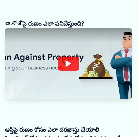
ಆಸ್ತಿపై రుణం ఎలా పనిచేస్తుంది?
Watch
ఆస్తిపై రుణం కోసం ఎలా దరఖాస్తు చేయాలి