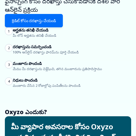
ఫైనాన్సింగ్ కోసం దరఖాస్తు చేసుకోవడానికి దశల వారీ
ఆన్‌లైన్ ప్రక్రియ
క్రెడిట్ కోసం దరఖాస్తు చేయండి
అర్హతను తనిఖీ చేయండి
1
మీ లోన్ అర్హతను తనిఖీ చేయండి
దరఖాస్తును సమర్పించండి
2
100% ఆన్‌లైన్ దరఖాస్తు ఫారమ్‌ను పూర్తి చేయండి
మంజూరు పొందండి
3
మేము మీ దరఖాస్తును విశ్లేషించి, తగిన మంజూరును ప్రతిపాదిస్తాము
నిధులు పొందండి
4
మంజూరు చేసిన 2 రోజుల్లోపు పంపిణీలను పొందండి
Oxyzo ఎందుకు?
మీ వ్యాపార అవసరాల కోసం Oxyzo