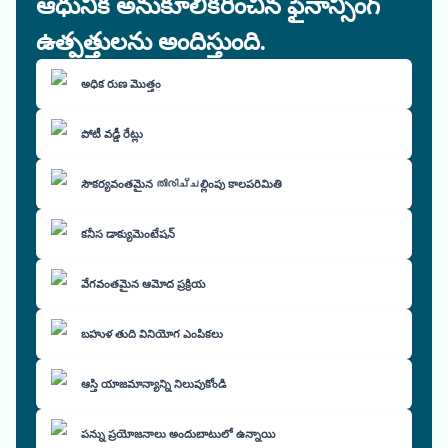
ఆధునిక అనుకూలీకరించిన ఫైనాన్సింగ్
ఉత్పత్తులను అందిస్తుంది.
అధిక రుణ మొత్తం
పోటీ వడ్డీ రేట్లు
సౌకర్యవంతమైన തിരിച്ചల్లింపు కాలపరిమితి
కనీస డాక్యుమెంటేషన్
వేగవంతమైన ఆమోద ప్రక్రియ
బహుళ తుది వినియోగ ఎంపికలు
ఆస్తి యాజమాన్యాన్ని నిలుపుకోండి
పన్ను ప్రయోజనాలు అందుబాటులో ఉన్నాయి