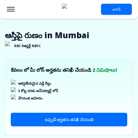
లాగిన్
ఆస్తిపై రుణం in Mumbai
RBI రిజిస్టర్డ్ NBFC
కేవలం లో మీ లోన్ అర్హతను తనిఖీ చేయండి
2 నిమిషాలు!
ఆకర్షణీయమైన వడ్డీ రేట్లు
5 కోట్ల వరకు అన్‌సెక్యూర్డ్ లోన్
వేగవంత ఆమోదం
ఇప్పుడే అర్హతను తనిఖీ చేయండి!