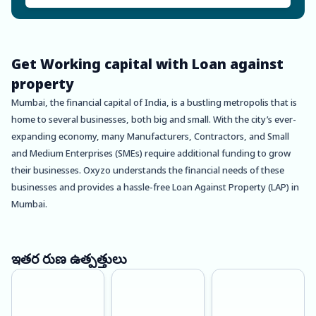
Get Working capital with Loan against
property
Mumbai, the financial capital of India, is a bustling metropolis that is
home to several businesses, both big and small. With the city’s ever-
expanding economy, many Manufacturers, Contractors, and Small
and Medium Enterprises (SMEs) require additional funding to grow
their businesses. Oxyzo understands the financial needs of these
businesses and provides a hassle-free Loan Against Property (LAP) in
Mumbai.
Oxyzo’s LAP is an ideal financing solution for Manufacturers,
Contractors, and SMEs who own a property and require funds for
ఇతర రుణ ఉత్పత్తులు
their business needs. With Oxyzo’s LAP, borrowers can avail of up to
150% LTV (Loan-to-Value) of their property’s value. This means that
they can receive a loan amount that is higher than their property’s