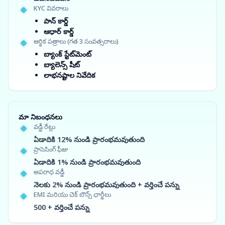
KYC వివరాలు
పాన్ కార్డ్
ఆధార్ కార్డ్
ఆర్థిక పత్రాలు (గత 3 సంవత్సరాలు)
బ్యాంక్ స్టేట్‌మెంట్
బ్యాలెన్స్ షీట్
లాభనష్టాల నివేదిక
మా నిబంధనలు
వడ్డీ రేట్లు
ఏడాదికి 12% నుండి ప్రారంభమవుతుంది
ప్రాసెసింగ్ ఫీజు
ఏడాదికి 1% నుండి ప్రారంభమవుతుంది
అపరాధ వడ్డీ
నెలకు 2% నుండి ప్రారంభమవుతుంది + వర్తించే పన్ను
EMI మరియు చెక్ బౌన్స్ ఛార్జీలు
500 + వర్తించే పన్ను