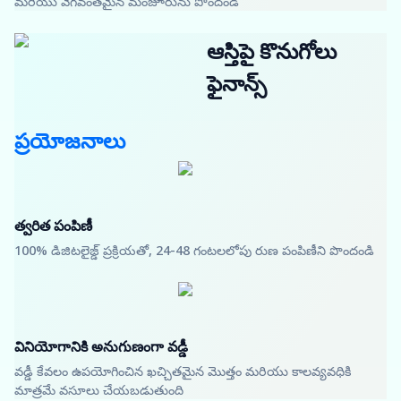
మరియు వేగవంతమైన మంజూరును పొందండి
ఆస్తిపై కొనుగోలు
ఫైనాన్స్
ప్రయోజనాలు
త్వరిత పంపిణీ
100% డిజిటలైజ్డ్ ప్రక్రియతో, 24-48 గంటలలోపు రుణ పంపిణీని పొందండి
వినియోగానికి అనుగుణంగా వడ్డీ
వడ్డీ కేవలం ఉపయోగించిన ఖచ్చితమైన మొత్తం మరియు కాలవ్యవధికి
మాత్రమే వసూలు చేయబడుతుంది