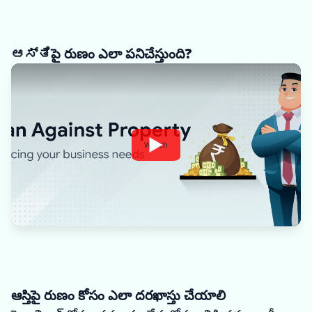
ಆಸ್ತಿపై రుణం ఎలా పనిచేస్తుంది?
Watch
ఆస్తిపై రుణం కోసం ఎలా దరఖాస్తు చేయాలి