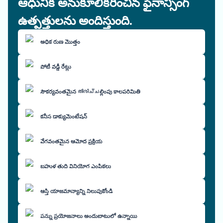
ఆధునిక అనుకూలీకరించిన ఫైనాన్సింగ్
ఉత్పత్తులను అందిస్తుంది.
అధిక రుణ మొత్తం
పోటీ వడ్డీ రేట్లు
సౌకర్యవంతమైన തിരിച്ചల్లింపు కాలపరిమితి
కనీస డాక్యుమెంటేషన్
వేగవంతమైన ఆమోద ప్రక్రియ
బహుళ తుది వినియోగ ఎంపికలు
ఆస్తి యాజమాన్యాన్ని నిలుపుకోండి
పన్ను ప్రయోజనాలు అందుబాటులో ఉన్నాయి