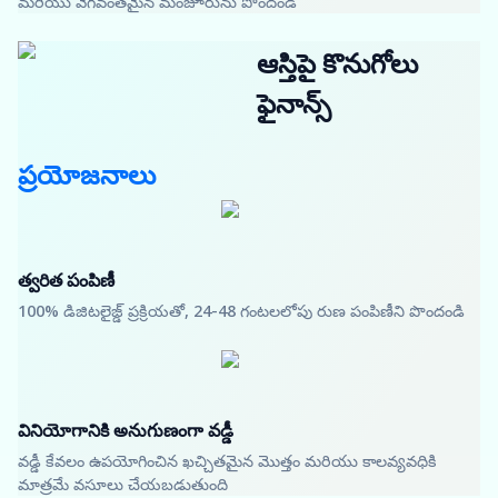
మరియు వేగవంతమైన మంజూరును పొందండి
ఆస్తిపై కొనుగోలు
ఫైనాన్స్
ప్రయోజనాలు
త్వరిత పంపిణీ
100% డిజిటలైజ్డ్ ప్రక్రియతో, 24-48 గంటలలోపు రుణ పంపిణీని పొందండి
వినియోగానికి అనుగుణంగా వడ్డీ
వడ్డీ కేవలం ఉపయోగించిన ఖచ్చితమైన మొత్తం మరియు కాలవ్యవధికి
మాత్రమే వసూలు చేయబడుతుంది