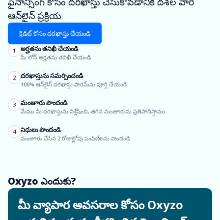
ఫైనాన్సింగ్ కోసం దరఖాస్తు చేసుకోవడానికి దశల వారీ
ఆన్‌లైన్ ప్రక్రియ
క్రెడిట్ కోసం దరఖాస్తు చేయండి
అర్హతను తనిఖీ చేయండి
1
మీ లోన్ అర్హతను తనిఖీ చేయండి
దరఖాస్తును సమర్పించండి
2
100% ఆన్‌లైన్ దరఖాస్తు ఫారమ్‌ను పూర్తి చేయండి
మంజూరు పొందండి
3
మేము మీ దరఖాస్తును విశ్లేషించి, తగిన మంజూరును ప్రతిపాదిస్తాము
నిధులు పొందండి
4
మంజూరు చేసిన 2 రోజుల్లోపు పంపిణీలను పొందండి
Oxyzo ఎందుకు?
మీ వ్యాపార అవసరాల కోసం Oxyzo