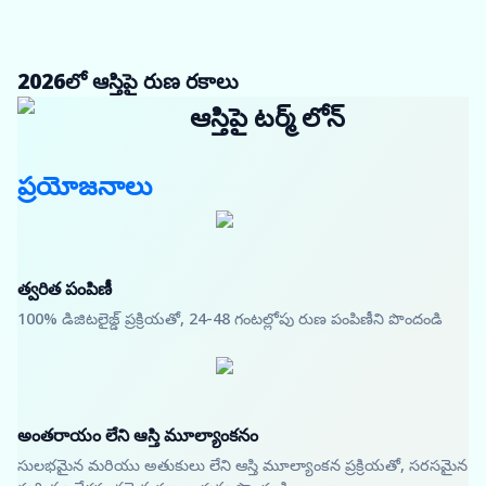
2026లో ఆస్తిపై రుణ రకాలు
ఆస్తిపై టర్మ్ లోన్
ప్రయోజనాలు
త్వరిత పంపిణీ
100% డిజిటలైజ్డ్ ప్రక్రియతో, 24-48 గంటల్లోపు రుణ పంపిణీని పొందండి
అంతరాయం లేని ఆస్తి మూల్యాంకనం
సులభమైన మరియు అతుకులు లేని ఆస్తి మూల్యాంకన ప్రక్రియతో, సరసమైన