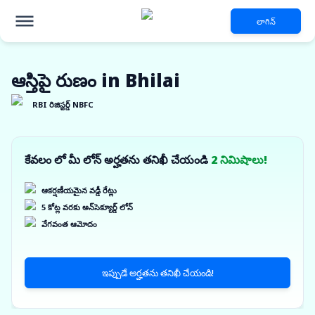
లాగిన్
ఆస్తిపై రుణం in Bhilai
RBI రిజిస్టర్డ్ NBFC
కేవలం లో మీ లోన్ అర్హతను తనిఖీ చేయండి
2 నిమిషాలు!
ఆకర్షణీయమైన వడ్డీ రేట్లు
5 కోట్ల వరకు అన్‌సెక్యూర్డ్ లోన్
వేగవంత ఆమోదం
ఇప్పుడే అర్హతను తనిఖీ చేయండి!