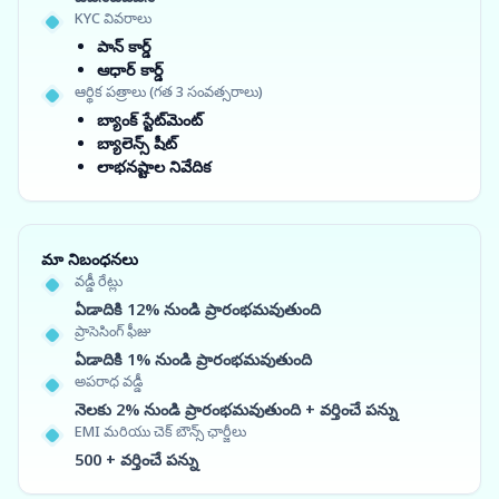
KYC వివరాలు
పాన్ కార్డ్
ఆధార్ కార్డ్
ఆర్థిక పత్రాలు (గత 3 సంవత్సరాలు)
బ్యాంక్ స్టేట్‌మెంట్
బ్యాలెన్స్ షీట్
లాభనష్టాల నివేదిక
మా నిబంధనలు
వడ్డీ రేట్లు
ఏడాదికి 12% నుండి ప్రారంభమవుతుంది
ప్రాసెసింగ్ ఫీజు
ఏడాదికి 1% నుండి ప్రారంభమవుతుంది
అపరాధ వడ్డీ
నెలకు 2% నుండి ప్రారంభమవుతుంది + వర్తించే పన్ను
EMI మరియు చెక్ బౌన్స్ ఛార్జీలు
500 + వర్తించే పన్ను