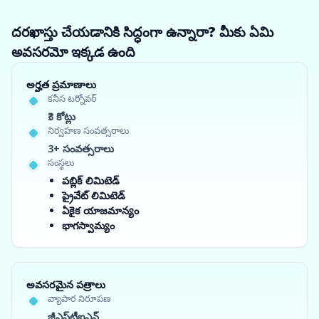
దరఖాస్తు చేయడానికి సిద్ధంగా ఉన్నారా? మీకు ఏమి
అవసరమో ఇక్కడ ఉంది
అర్హత ప్రమాణాలు
కనీస టర్నోవర్
₹3 కోట్లు
నిర్వహణ సంవత్సరాలు
3+ సంవత్సరాలు
సంస్థలు
పబ్లిక్ లిమిటెడ్
ప్రైవేట్ లిమిటెడ్
ఏకైక యాజమాన్యం
భాగస్వామ్యం
అవసరమైన పత్రాలు
వ్యాపార నిరూపణ
జీఎస్‌టీఐఎన్