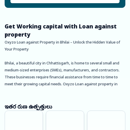
Get Working capital with Loan against
property
Oxyzo Loan against Property in Bhilai – Unlock the Hidden Value of
Your Property
Bhilai, a beautiful city in Chhattisgarh, is home to several small and
medium-sized enterprises (SMEs), manufacturers, and contractors.
These businesses require financial assistance from time to time to
meet their growing capital needs. Oxyzo Loan against property in
Bhilai is an excellent financial solution for such businesses that
require urgent funds without selling their properties.
ఇతర రుణ ఉత్పత్తులు
Loan against property (LAP) is a secured loan where you can pledge
your residential, commercial, or industrial property as collateral to
avail funds. It is a smart financing option that allows you to leverage