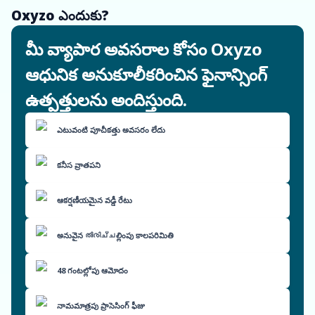
Oxyzo ఎందుకు?
మీ వ్యాపార అవసరాల కోసం Oxyzo
ఆధునిక అనుకూలీకరించిన ఫైనాన్సింగ్
ఉత్పత్తులను అందిస్తుంది.
ఎటువంటి పూచీకత్తు అవసరం లేదు
కనీస వ్రాతపని
ఆకర్షణీయమైన వడ్డీ రేటు
అనువైన തിരിച്ചల్లింపు కాలపరిమితి
48 గంటల్లోపు ఆమోదం
నామమాత్రపు ప్రాసెసింగ్ ఫీజు