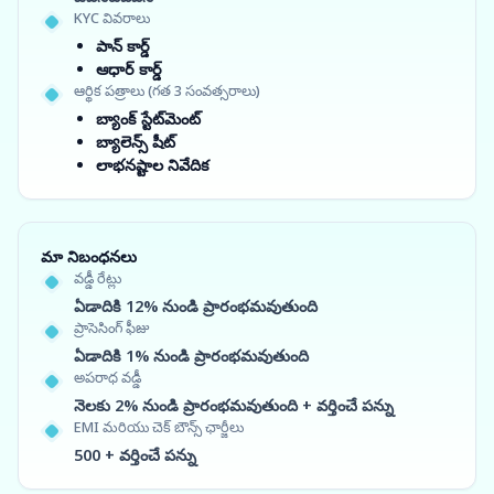
KYC వివరాలు
పాన్ కార్డ్
ఆధార్ కార్డ్
ఆర్థిక పత్రాలు (గత 3 సంవత్సరాలు)
బ్యాంక్ స్టేట్‌మెంట్
బ్యాలెన్స్ షీట్
లాభనష్టాల నివేదిక
మా నిబంధనలు
వడ్డీ రేట్లు
ఏడాదికి 12% నుండి ప్రారంభమవుతుంది
ప్రాసెసింగ్ ఫీజు
ఏడాదికి 1% నుండి ప్రారంభమవుతుంది
అపరాధ వడ్డీ
నెలకు 2% నుండి ప్రారంభమవుతుంది + వర్తించే పన్ను
EMI మరియు చెక్ బౌన్స్ ఛార్జీలు
500 + వర్తించే పన్ను