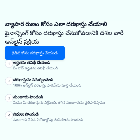
వ్యాపార రుణం కోసం ఎలా దరఖాస్తు చేయాలి
ఫైనాన్సింగ్ కోసం దరఖాస్తు చేసుకోవడానికి దశల వారీ
ఆన్‌లైన్ ప్రక్రియ
క్రెడిట్ కోసం దరఖాస్తు చేయండి
అర్హతను తనిఖీ చేయండి
1
మీ లోన్ అర్హతను తనిఖీ చేయండి
దరఖాస్తును సమర్పించండి
2
100% ఆన్‌లైన్ దరఖాస్తు ఫారమ్‌ను పూర్తి చేయండి
మంజూరు పొందండి
3
మేము మీ దరఖాస్తును విశ్లేషించి, తగిన మంజూరును ప్రతిపాదిస్తాము
నిధులు పొందండి
4
మంజూరు చేసిన 2 రోజుల్లోపు పంపిణీలను పొందండి