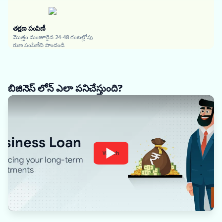
తక్షణ పంపిణీ
మొత్తం మంజూరైన 24-48 గంటల్లోపు
రుణ పంపిణీని పొందండి
బిజినెస్ లోన్ ఎలా పనిచేస్తుంది?
Watch