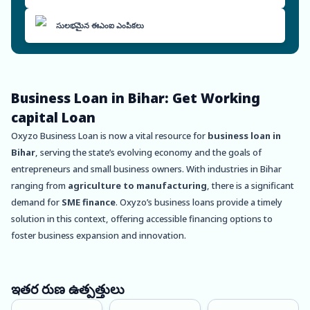
సులభమైన ఈఎంఐ ఎంపికలు
Business Loan in Bihar: Get Working
capital Loan
Oxyzo Business Loan is now a vital resource for
business loan in
Bihar
, serving the state’s evolving economy and the goals of
entrepreneurs and small business owners. With industries in Bihar
ranging from
agriculture to manufacturing
, there is a significant
demand for
SME finance
. Oxyzo’s business loans provide a timely
solution in this context, offering accessible financing options to
foster business expansion and innovation.
Understanding the challenges faced in Bihar’s commercial sector,
Oxyzo offers
small business loans in Bihar
that are collateral-free
and customized. These loans are not just beneficial for traditional
ఇతర రుణ ఉత్పత్తులు
businesses but also for those seeking
working capital loans
to