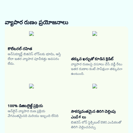
వ్యాపార రుణం
ప్రయోజనాలు
కొలేటరల్-రహిత
అన్‌సెక్యూర్డ్ బిజినెస్ లోన్‌లకు భూమి, ఆస్తి
తక్కువ ఖర్చుతో కూడిన క్రెడిట్
లేదా ఇతర వ్యాపార పూచీకత్తు అవసరం
లేదు.
వ్యాపార రుణంపై వసూలు చేసే వడ్డీ రేటు
ఇతర రుణాల కంటే సాపేక్షంగా తక్కువగా
ఉంటుంది.
100% డిజిటలైజ్డ్ ప్రక్రియ
ఆన్‌లైన్ వ్యాపార రుణ ప్రక్రియ
సౌకర్యవంతమైన తిరిగి చెల్లింపు
వేగవంతమైనది మరియు ఇబ్బంది లేనిది
ఎంపಿಕలు
బిజినెస్ లోన్ ఫ్లెక్సిబుల్ EMI ఎంపికలతో
తిరిగి చెల్లించవచ్చు