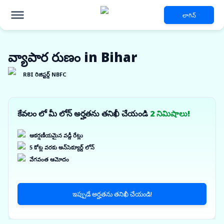
లాగిన్
వ్యాపార రుణం in Bihar
RBI రిజిస్టర్డ్ NBFC
కేవలం లో మీ లోన్ అర్హతను తనిఖీ చేయండి
2 నిమిషాలు!
ఆకర్షణీయమైన వడ్డీ రేట్లు
5 కోట్ల వరకు అన్‌సెక్యూర్డ్ లోన్
వేగవంత ఆమోదం
ఇప్పుడే అర్హతను తనిఖీ చేయండి!