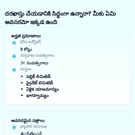
దరఖాస్తు చేయడానికి సిద్ధంగా ఉన్నారా? మీకు ఏమి
అవసరమో ఇక్కడ ఉంది
అర్హత ప్రమాణాలు
కనీస టర్నోవర్
₹3 కోట్లు
నిర్వహణ సంవత్సరాలు
3+ సంవత్సరాలు
సంస్థలు
పబ్లిక్ లిమిటెడ్
ప్రైవేట్ లిమిటెడ్
ఏకైక యాజమాన్యం
భాగస్వామ్యం
అవసరమైన పత్రాలు
వ్యాపార నిరూపణ
జీఎస్‌టీఐఎన్