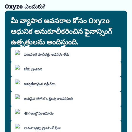
Oxyzo ఎందుకు?
మీ వ్యాపార అవసరాల కోసం Oxyzo
ఆధునిక అనుకూలీకరించిన ఫైనాన్సింగ్
ఉత్పత్తులను అందిస్తుంది.
ఎటువంటి పూచీకత్తు అవసరం లేదు
కనీస వ్రాతపని
ఆకర్షణీయమైన వడ్డీ రేటు
అనువైన തിരിച്ചల్లింపు కాలపరిమితి
48 గంటల్లోపు ఆమోదం
నామమాత్రపు ప్రాసెసింగ్ ఫీజు