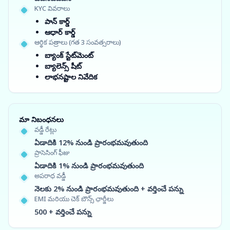
KYC వివరాలు
పాన్ కార్డ్
ఆధార్ కార్డ్
ఆర్థిక పత్రాలు (గత 3 సంవత్సరాలు)
బ్యాంక్ స్టేట్‌మెంట్
బ్యాలెన్స్ షీట్
లాభనష్టాల నివేదిక
మా నిబంధనలు
వడ్డీ రేట్లు
ఏడాదికి 12% నుండి ప్రారంభమవుతుంది
ప్రాసెసింగ్ ఫీజు
ఏడాదికి 1% నుండి ప్రారంభమవుతుంది
అపరాధ వడ్డీ
నెలకు 2% నుండి ప్రారంభమవుతుంది + వర్తించే పన్ను
EMI మరియు చెక్ బౌన్స్ ఛార్జీలు
500 + వర్తించే పన్ను