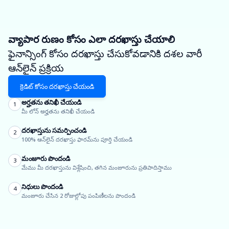
వ్యాపార రుణం కోసం ఎలా దరఖాస్తు చేయాలి
ఫైనాన్సింగ్ కోసం దరఖాస్తు చేసుకోవడానికి దశల వారీ
ఆన్‌లైన్ ప్రక్రియ
క్రెడిట్ కోసం దరఖాస్తు చేయండి
అర్హతను తనిఖీ చేయండి
1
మీ లోన్ అర్హతను తనిఖీ చేయండి
దరఖాస్తును సమర్పించండి
2
100% ఆన్‌లైన్ దరఖాస్తు ఫారమ్‌ను పూర్తి చేయండి
మంజూరు పొందండి
3
మేము మీ దరఖాస్తును విశ్లేషించి, తగిన మంజూరును ప్రతిపాదిస్తాము
నిధులు పొందండి
4
మంజూరు చేసిన 2 రోజుల్లోపు పంపిణీలను పొందండి