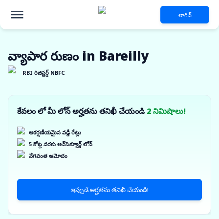
లాగిన్
వ్యాపార రుణం in Bareilly
RBI రిజిస్టర్డ్ NBFC
కేవలం లో మీ లోన్ అర్హతను తనిఖీ చేయండి
2 నిమిషాలు!
ఆకర్షణీయమైన వడ్డీ రేట్లు
5 కోట్ల వరకు అన్‌సెక్యూర్డ్ లోన్
వేగవంత ఆమోదం
ఇప్పుడే అర్హతను తనిఖీ చేయండి!