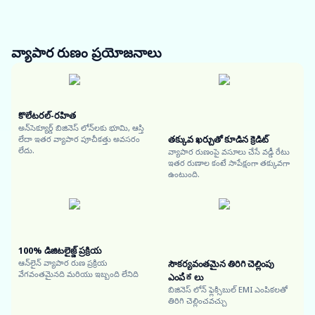
వ్యాపార రుణం
ప్రయోజనాలు
కొలేటరల్-రహిత
అన్‌సెక్యూర్డ్ బిజినెస్ లోన్‌లకు భూమి, ఆస్తి
తక్కువ ఖర్చుతో కూడిన క్రెడిట్
లేదా ఇతర వ్యాపార పూచీకత్తు అవసరం
లేదు.
వ్యాపార రుణంపై వసూలు చేసే వడ్డీ రేటు
ఇతర రుణాల కంటే సాపేక్షంగా తక్కువగా
ఉంటుంది.
100% డిజిటలైజ్డ్ ప్రక్రియ
ఆన్‌లైన్ వ్యాపార రుణ ప్రక్రియ
సౌకర్యవంతమైన తిరిగి చెల్లింపు
వేగవంతమైనది మరియు ఇబ్బంది లేనిది
ఎంపಿಕలు
బిజినెస్ లోన్ ఫ్లెక్సిబుల్ EMI ఎంపికలతో
తిరిగి చెల్లించవచ్చు