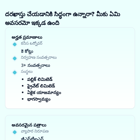
దరఖాస్తు చేయడానికి సిద్ధంగా ఉన్నారా? మీకు ఏమి
అవసరమో ఇక్కడ ఉంది
అర్హత ప్రమాణాలు
కనీస టర్నోవర్
₹3 కోట్లు
నిర్వహణ సంవత్సరాలు
3+ సంవత్సరాలు
సంస్థలు
పబ్లిక్ లిమిటెడ్
ప్రైవేట్ లిమిటెడ్
ఏకైక యాజమాన్యం
భాగస్వామ్యం
అవసరమైన పత్రాలు
వ్యాపార నిరూపణ
జీఎస్‌టీఐఎన్