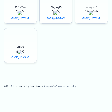
best choice for small business owners looking to expand their
కొనుగోలు
వర్క్ ఆర్డర్
ఇన్వాయిస్
businesses.
ఫైనాన్స్
ఫైనాన్స్
డిస్కౌంటింగ్
మరిన్ని చూడండి
మరిన్ని చూడండి
మరిన్ని చూడండి
Benefits of Oxyzo Business Loan in Bareilly:
Collateral-Free Loans: Our business loans in Bareilly are collateral-free,
which means that you don’t need to pledge any collateral or security
to avail of the loan. This makes our loans accessible to small
వెండర్
businesses that may not have any assets to pledge as collateral.
ఫైనాన్స్
మరిన్ని చూడండి
Low-Cost Credit: We offer affordable interest rates that are tailored to
your business needs. Our low-cost credit ensures that you can repay
the loan without any financial burden, making our loans an excellent
choice for small businesses that need capital at affordable rates.
హోమ్
Products By Locations
వ్యాపార రుణం in Bareilly
100% Digitized Process: Our loan application process is 100%
digitized, which means that you can apply for a loan from the comfort
of your home or office. You can complete the entire process online,
from application to approval and disbursement, without having to