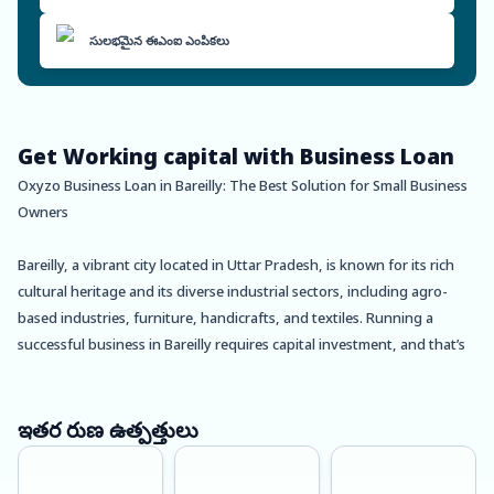
సులభమైన ఈఎంఐ ఎంపికలు
Get Working capital with Business Loan
Oxyzo Business Loan in Bareilly: The Best Solution for Small Business
Owners
Bareilly, a vibrant city located in Uttar Pradesh, is known for its rich
cultural heritage and its diverse industrial sectors, including agro-
based industries, furniture, handicrafts, and textiles. Running a
successful business in Bareilly requires capital investment, and that’s
where Oxyzo Business Loan comes in.
At Oxyzo, we understand the unique needs of small businesses in
ఇతర రుణ ఉత్పత్తులు
Bareilly and have designed a business loan that caters to these needs.
Our business loans come with a range of benefits that make them the