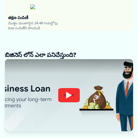
తక్షణ పంపిణీ
మొత్తం మంజూరైన 24-48 గంటల్లోపు
రుణ పంపిణీని పొందండి
బిజినెస్ లోన్ ఎలా పనిచేస్తుంది?
Watch